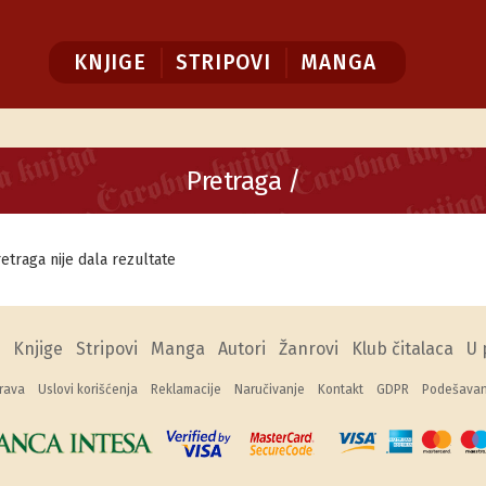
KNJIGE
STRIPOVI
MANGA
Pretraga /
etraga nije dala rezultate
Knjige
Stripovi
Manga
Autori
Žanrovi
Klub čitalaca
U 
rava
Uslovi korišćenja
Reklamacije
Naručivanje
Kontakt
GDPR
Podešavanj