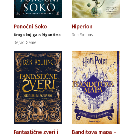
Ponoćni Soko
Hiperion
Den Simons
Druga knjiga o Rigantima
Dejvid Gemel
Fantastične zveri i
Banditova mapa –