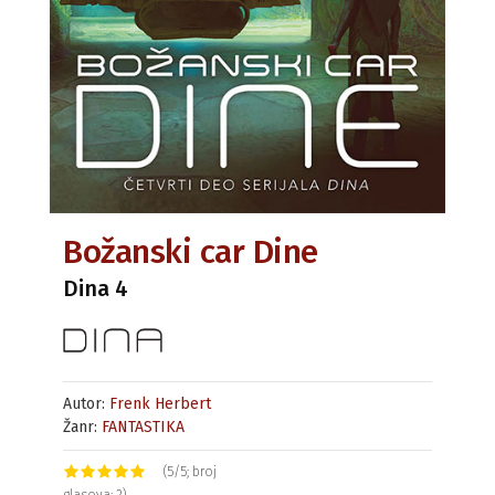
Božanski car Dine
Dina 4
Autor:
Frenk Herbert
Žanr:
FANTASTIKA
(5/5; broj