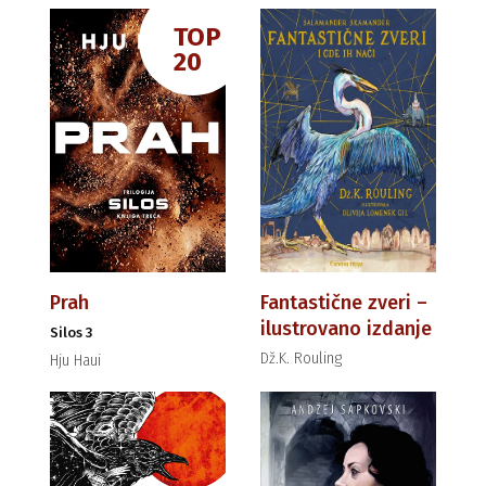
TOP
20
Prah
Fantastične zveri –
ilustrovano izdanje
Silos 3
Dž.K. Rouling
Hju Haui