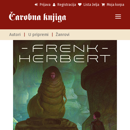
Prijava
Registracija
Lista želja
Moja korpa
Autori
|
U pripremi
|
Žanrovi