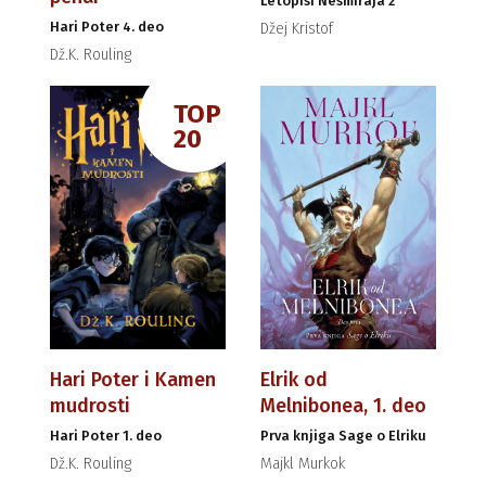
Letopisi Nesmiraja 2
Hari Poter 4. deo
Džej Kristof
Dž.K. Rouling
TOP
20
Hari Poter i Kamen
Elrik od
mudrosti
Melnibonea, 1. deo
Hari Poter 1. deo
Prva knjiga Sage o Elriku
Dž.K. Rouling
Majkl Murkok