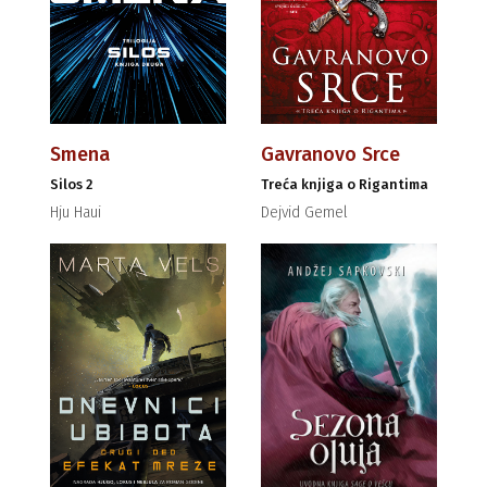
Smena
Gavranovo Srce
Silos 2
Treća knjiga o Rigantima
Hju Haui
Dejvid Gemel