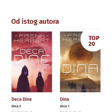
Od istog autora
TOP
20
Deca Dine
Dina
Dina 3
Dina 1