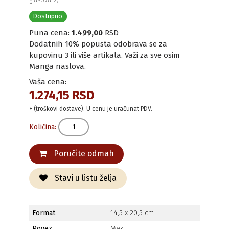
glasova: 2)
Dostupno
Puna cena:
1.499,00
RSD
Dodatnih 10% popusta odobrava se za
kupovinu 3 ili više artikala. Važi za sve osim
Manga naslova.
Vaša cena:
1.274,15 RSD
+ (troškovi dostave). U cenu je uračunat PDV.
Količina:
Poručite odmah
Stavi u listu želja
Format
14,5 x 20,5 cm
Povez
Mek