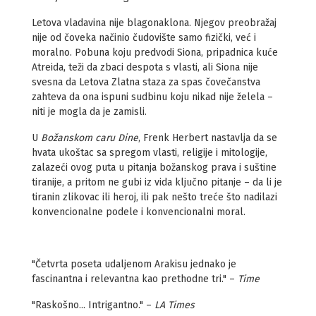
Letova vladavina nije blagonaklona. Njegov preobražaj
nije od čoveka načinio čudovište samo fizički, već i
moralno. Pobuna koju predvodi Siona, pripadnica kuće
Atreida, teži da zbaci despota s vlasti, ali Siona nije
svesna da Letova Zlatna staza za spas čovečanstva
zahteva da ona ispuni sudbinu koju nikad nije želela –
niti je mogla da je zamisli.
U
Božanskom caru Dine
, Frenk Herbert nastavlja da se
hvata ukoštac sa spregom vlasti, religije i mitologije,
zalazeći ovog puta u pitanja božanskog prava i suštine
tiranije, a pritom ne gubi iz vida ključno pitanje – da li je
tiranin zlikovac ili heroj, ili pak nešto treće što nadilazi
konvencionalne podele i konvencionalni moral.
"Četvrta poseta udaljenom Arakisu jednako je
fascinantna i relevantna kao prethodne tri." –
Time
"Raskošno... Intrigantno." –
LA Times