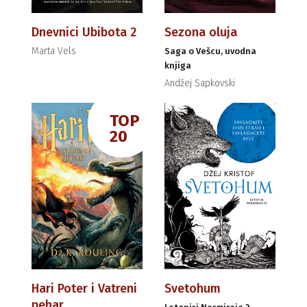
Dnevnici Ubibota 2
Sezona oluja
Marta Vels
Saga o Vešcu, uvodna
knjiga
Andžej Sapkovski
TOP
20
Hari Poter i Vatreni
Svetohum
pehar