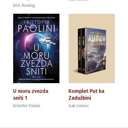
Dž.K. Rouling
U moru zvezda
Komplet Put ka
sniti 1
Zadužbini
Kristofer Paolini
Isak Asimov