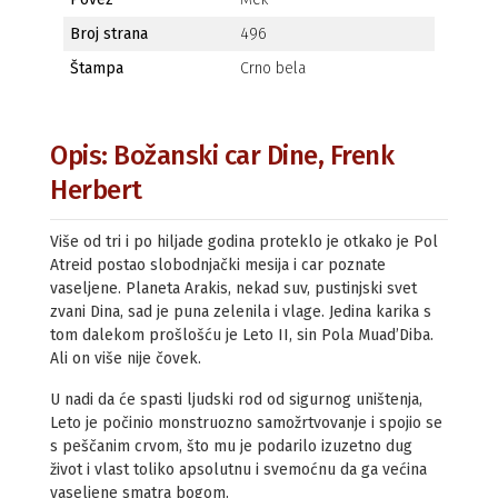
Broj strana
496
Štampa
Crno bela
Opis: Božanski car Dine, Frenk
Herbert
Više od tri i po hiljade godina proteklo je otkako je Pol
Atreid postao slobodnjački mesija i car poznate
vaseljene. Planeta Arakis, nekad suv, pustinjski svet
zvani Dina, sad je puna zelenila i vlage. Jedina karika s
tom dalekom prošlošću je Leto II, sin Pola Muad’Diba.
Ali on više nije čovek.
U nadi da će spasti ljudski rod od sigurnog uništenja,
Leto je počinio monstruozno samožrtvovanje i spojio se
s peščanim crvom, što mu je podarilo izuzetno dug
život i vlast toliko apsolutnu i svemoćnu da ga većina
vaseljene smatra bogom.