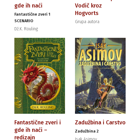
gde ih naći
Vodič kroz
Hogvorts
Fantastične zveri 1
SCENARIO
Grupa autora
Dž.K. Rouling
Fantastične zveri i
Zadužbina i Carstvo
gde ih naći –
Zadužbina 2
redizajn
Isak Asimov