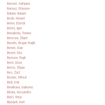
Barone, Adrijano
Barouz, Džejsen
Batam, Batam
Beah, Išmael
Beler, Džordi
Beleš, Igor
Benakista, Tonino
Benconi, Žilijet
Bendis, Brajan Majkl
Benet, Alan
Benet, Džo
Benson, Majk
Bern, Džon
Beržo, Žilijan
Bes, Žorž
Bester, Alfred
Betl, Erik
Beviklava, Đakomo
Bilota, Alesandro
Binči, Mejv
Bjusijek, Kurt