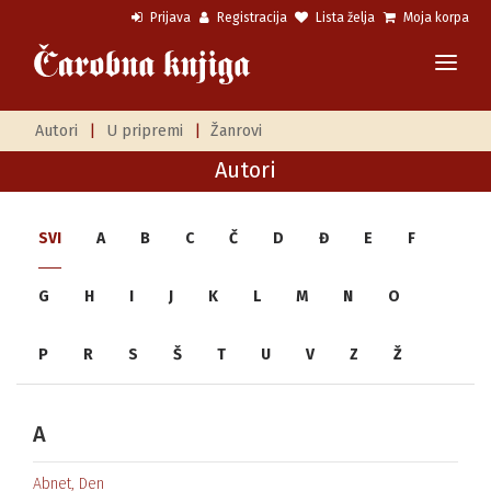
Prijava
Registracija
Lista želja
Moja korpa
Autori
|
U pripremi
|
Žanrovi
Autori
SVI
A
B
C
Č
D
Đ
E
F
G
H
I
J
K
L
M
N
O
P
R
S
Š
T
U
V
Z
Ž
A
Abnet, Den