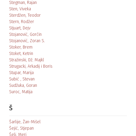
Stegman, Rajan
Sten, Viveka
Sterdžen, Teodor
Stern, Rodžer
Stjuart, Dejv
Stojanović, Gorčin
Stojanović, Zoran S.
Stoker, Brem
Stoket, Ketrin
Stražinski, Dž. Majkl
Strugacki, Arkadij i Boris
Stupar, Marija
Subić , Stevan
Sudžuka, Goran
Suroc, Matija
Š
Šarlije, Žan-Mišel
Šejić, Stjepan
Šeli, Meri