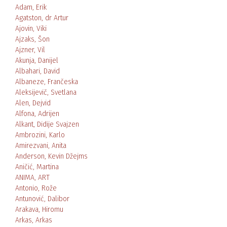
Adam, Erik
Agatston, dr Artur
Ajovin, Viki
Ajzaks, Šon
Ajzner, Vil
Akunja, Danijel
Albahari, David
Albaneze, Frančeska
Aleksijevič, Svetlana
Alen, Dejvid
Alfona, Adrijen
Alkant, Didije Svajzen
Ambrozini, Karlo
Amirezvani, Anita
Anderson, Kevin Džejms
Aničić, Martina
ANIMA, ART
Antonio, Rože
Antunović, Dalibor
Arakava, Hiromu
Arkas, Arkas