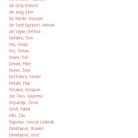
de Grut, Robert
de Jong, Eme
De Nardo, Đuzepe
de Sent Egziperi, Antoan
de Vigan, Delfina
Defalko, Tom
Dej, Silvija
Dej, Tomas
Dejno, Pol
Dejvid, Piter
Dejvis, Šejn
Del'Edera, Verter
Delabi, Filip
Delakur, Gregoar
del Toro, Giljermo
Depardje, Žerar
Devil, Patrik
Difo, Žan
Digomje, Vensal Lodevik
Dimitrijević, Branko
Dimitrijević, Uroš