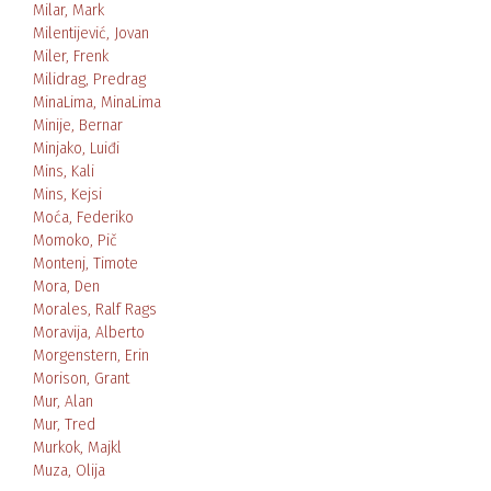
Milar, Mark
Milentijević, Jovan
Miler, Frenk
Milidrag, Predrag
MinaLima, MinaLima
Minije, Bernar
Minjako, Luiđi
Mins, Kali
Mins, Kejsi
Moća, Federiko
Momoko, Pič
Montenj, Timote
Mora, Den
Morales, Ralf Rags
Moravija, Alberto
Morgenstern, Erin
Morison, Grant
Mur, Alan
Mur, Tred
Murkok, Majkl
Muza, Olija