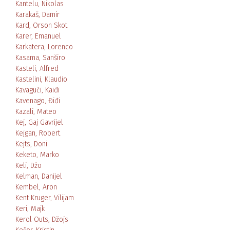
Kantelu, Nikolas
Karakaš, Damir
Kard, Orson Skot
Karer, Emanuel
Karkatera, Lorenco
Kasama, Sanširo
Kasteli, Alfred
Kastelini, Klaudio
Kavagući, Kaiđi
Kavenago, Điđi
Kazali, Mateo
Kej, Gaj Gavrijel
Kejgan, Robert
Kejts, Doni
Keketo, Marko
Keli, Džo
Kelman, Danijel
Kembel, Aron
Kent Kruger, Vilijam
Keri, Majk
Kerol Outs, Džojs