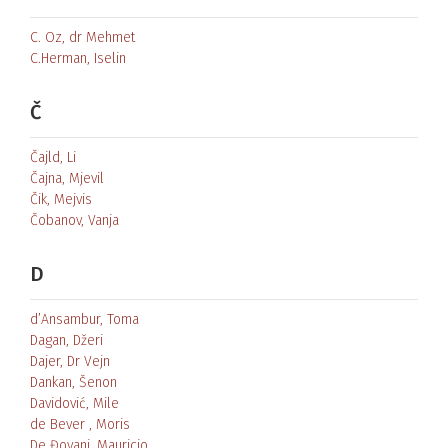
C. Oz, dr Mehmet
C.Herman, Iselin
Č
Čajld, Li
Čajna, Mjevil
Čik, Mejvis
Čobanov, Vanja
D
d’Ansambur, Toma
Dagan, Džeri
Dajer, Dr Vejn
Dankan, Šenon
Davidović, Mile
de Bever , Moris
De Đovani, Mauricio