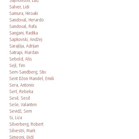
Sajmonson, Luiz
Salver, Lidi
Samura, Hiroaki
Sandoval, Herardo
Sandoval, Rafa
Sangani, Radika
Sapkovski, Andžej
Sarajlija, Adrijan
Satrapi, Marđan
Sebold, Alis
Sejl, Tim
Sem-Sandberg, Stiv
Sent Džon Mandel, Emili
Sera, Antonio
Serl, Rebeka
Sesil, Sesil
Seše, Valanten
Sevidž, Sem
Si, Liza
Silverberg, Robert
Silvestri, Mark
Simeoni, Điđi