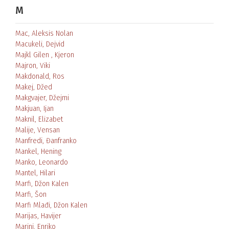
M
Mac, Aleksis Nolan
Macukeli, Dejvid
Majkl Gilen , Kjeron
Majron, Viki
Makdonald, Ros
Makej, Džed
Makgvajer, Džejmi
Makjuan, Ijan
Maknil, Elizabet
Malije, Vensan
Manfredi, Đanfranko
Mankel, Hening
Manko, Leonardo
Mantel, Hilari
Marfi, Džon Kalen
Marfi, Šon
Marfi Mlađi, Džon Kalen
Marijas, Havijer
Marini, Enriko