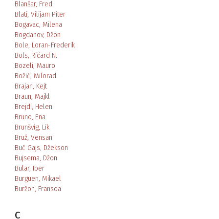
Blanšar, Fred
Blati, Vilijam Piter
Bogavac, Milena
Bogdanov, Džon
Bole, Loran-Frederik
Bols, Ričard N.
Bozeli, Mauro
Božić, Milorad
Brajan, Kejt
Braun, Majkl
Brejdi, Helen
Bruno, Ena
Brunšvig, Lik
Bruž, Vensan
Buč Gajs, Džekson
Bujsema, Džon
Bular, Iber
Burguen, Mikael
Buržon, Fransoa
C