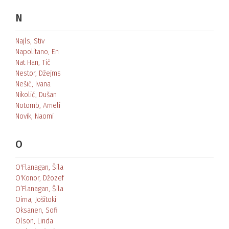
N
Najls, Stiv
Napolitano, En
Nat Han, Tič
Nestor, Džejms
Nešić, Ivana
Nikolić, Dušan
Notomb, Ameli
Novik, Naomi
O
O'Flanagan, Šila
O'Konor, Džozef
O’Flanagan, Šila
Oima, Jošitoki
Oksanen, Sofi
Olson, Linda