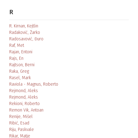
R
R. Kirnan, Kejtlin
Radaković, Žarko
Radosavović, Đuro
Raf, Met
Rajan, Entoni
Rajs, En
Rajtson, Berni
Raka, Greg
Rasel, Mark
Raviola - Magnus, Roberto
Rejmond, Aleks
Rejmond, Aleks
Rekioni, Roberto
Remon Vik, Antoan
Renije, Mišel
Ribić, Esad
Riju, Paskvale
Rikar, Matje