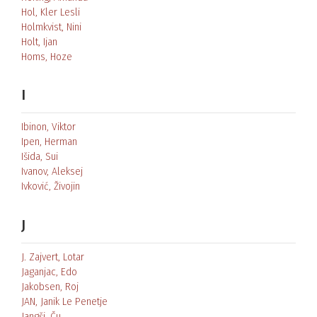
Hol, Kler Lesli
Holmkvist, Nini
Holt, Ijan
Homs, Hoze
I
Ibinon, Viktor
Ipen, Herman
Išida, Sui
Ivanov, Aleksej
Ivković, Živojin
J
J. Zajvert, Lotar
Jaganjac, Edo
Jakobsen, Roj
JAN, Janik Le Penetje
Jangši, Ču