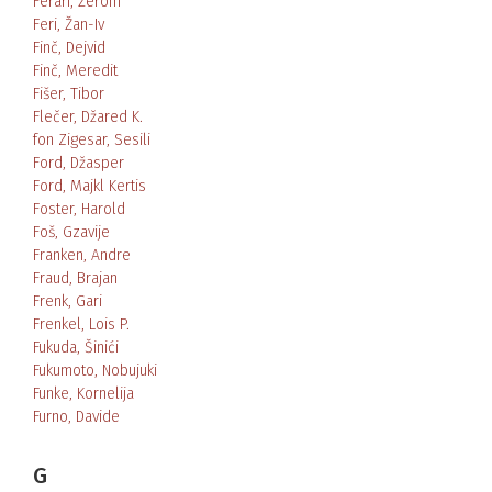
Ferari, Žerom
Feri, Žan-Iv
Finč, Dejvid
Finč, Meredit
Fišer, Tibor
Flečer, Džared K.
fon Zigesar, Sesili
Ford, Džasper
Ford, Majkl Kertis
Foster, Harold
Foš, Gzavije
Franken, Andre
Fraud, Brajan
Frenk, Gari
Frenkel, Lois P.
Fukuda, Šinići
Fukumoto, Nobujuki
Funke, Kornelija
Furno, Davide
G