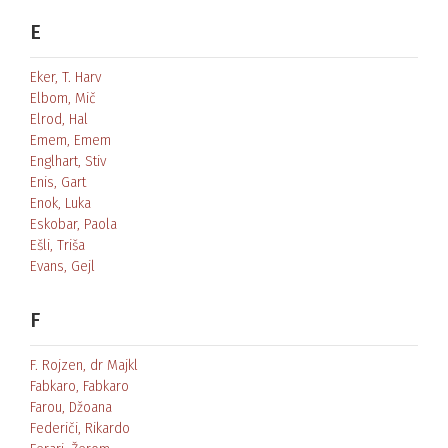
E
Eker, T. Harv
Elbom, Mič
Elrod, Hal
Emem, Emem
Englhart, Stiv
Enis, Gart
Enok, Luka
Eskobar, Paola
Ešli, Triša
Evans, Gejl
F
F. Rojzen, dr Majkl
Fabkaro, Fabkaro
Farou, Džoana
Federiči, Rikardo