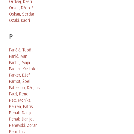
Ordvej, Džeri
Orvel, Džordž
Oskan, Serdar
Ozaki, Kaori
P
Pančić, Teofil
Panić, Ivan
Pantić, Maja
Paolini, Kristofer
Parker, Džef
Parnot, Žoel
Paterson, Džejms
Pauš, Rendi
Pec, Monika
Pelren, Patris
Penak, Danijel
Penak, Danijel
Penevski, Zoran
Peni, Luiz