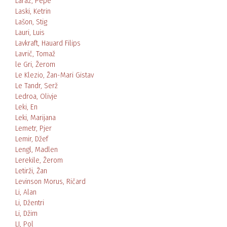
Laraz, Pepe
Laski, Ketrin
Lašon, Stig
Lauri, Luis
Lavkraft, Hauard Filips
Lavrič, Tomaž
le Gri, Žerom
Le Klezio, Žan-Mari Gistav
Le Tandr, Serž
Ledroa, Olivje
Leki, En
Leki, Marijana
Lemetr, Pjer
Lemir, Džef
Lengl, Madlen
Lerekile, Žerom
Letirži, Žan
Levinson Morus, Ričard
Li, Alan
Li, Džentri
Li, Džim
LI, Pol