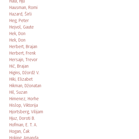
Haui, Hju
Hausman, Romi
Hazard, Širli
Heg, Peter
Hejvol, Gaute
Hek, Don
Hek, Don
Herbert, Brajan
Herbert, Frenk
Hersajn, Trevor
Hič, Brajan
Higins, Džordž V.
Hiki, Elizabet
Hikman, Džonatan
Hil, Suzan
Himenez, Horhe
Hislop, Viktorija
Hjortsberg, Vilijam
Hjuz, Doroti B.
Hofman, E. T. A.
Hogan, Čak
Hoking, Amanda