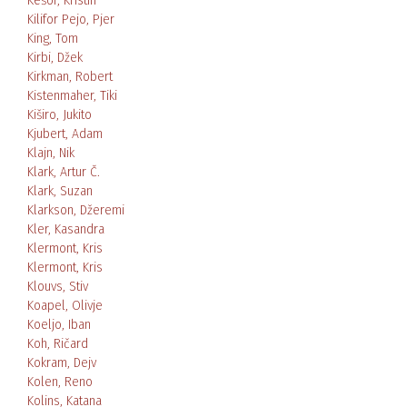
Kešor, Kristin
Kilifor Pejo, Pjer
King, Tom
Kirbi, Džek
Kirkman, Robert
Kistenmaher, Tiki
Kiširo, Jukito
Kjubert, Adam
Klajn, Nik
Klark, Artur Č.
Klark, Suzan
Klarkson, Džeremi
Kler, Kasandra
Klermont, Kris
Klermont, Kris
Klouvs, Stiv
Koapel, Olivje
Koeljo, Iban
Koh, Ričard
Kokram, Dejv
Kolen, Reno
Kolins, Katana