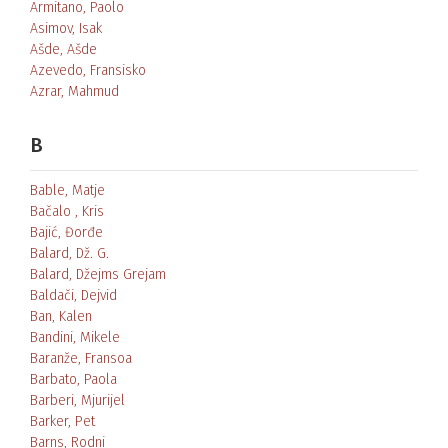
Armitano, Paolo
Asimov, Isak
Ašde, Ašde
Azevedo, Fransisko
Azrar, Mahmud
B
Bable, Matje
Bačalo , Kris
Bajić, Đorđe
Balard, Dž. G.
Balard, Džejms Grejam
Baldači, Dejvid
Ban, Kalen
Bandini, Mikele
Baranže, Fransoa
Barbato, Paola
Barberi, Mjurijel
Barker, Pet
Barns, Rodni