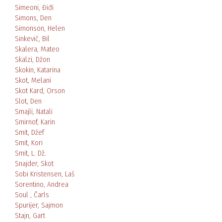
Simeoni, Điđi
Simons, Den
Simonson, Helen
Sinkevič, Bil
Skalera, Mateo
Skalzi, Džon
Skokin, Katarina
Skot, Melani
Skot Kard, Orson
Slot, Den
Smajli, Natali
Smirnof, Karin
Smit, Džef
Smit, Kori
Smit, L. Dž.
Snajder, Skot
Sobi Kristensen, Laš
Sorentino, Andrea
Soul , Čarls
Spurijer, Sajmon
Stajn, Gart