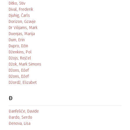
Ditko, Stiv
Dival, Frederik
Djuhig, Čarls
Dorizon, Gzavje
Dr Vilijams, Mark
Duenjas, Marija
Dum, Erin
Dupro, Džin
Dženkins, Pol
Džojs, Rejčel
Džok, Mark Simons
Džons, Džef
Džons, Džef
Džordž, Elizabet
Đ
Đanfeliče, Davide
Đardo, Serđo
Đenova, Lisa