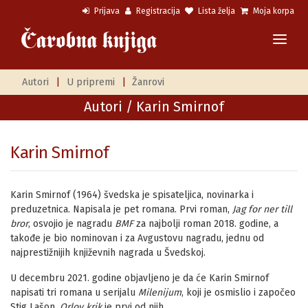
Prijava
Registracija
Lista želja
Moja korpa
Autori
|
U pripremi
|
Žanrovi
Autori
/ Karin Smirnof
Karin Smirnof
Karin Smirnof (1964) švedska je spisateljica, novinarka i
preduzetnica. Napisala je pet romana. Prvi roman,
Jag for ner till
bror
, osvojio je nagradu
BMF
za najbolji roman 2018. godine, a
takođe je bio nominovan i za Avgustovu nagradu, jednu od
najprestižnijih književnih nagrada u Švedskoj.
U decembru 2021. godine objavljeno je da će Karin Smirnof
napisati tri romana u serijalu
Milenijum
, koji je osmislio i započeo
Stig Lašon.
Orlov krik
je prvi od njih.