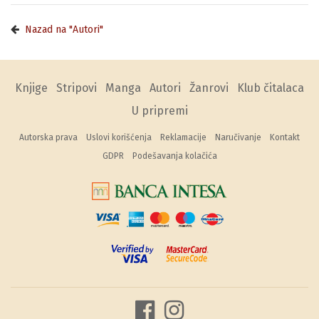
Nazad na "Autori"
Knjige
Stripovi
Manga
Autori
Žanrovi
Klub čitalaca
U pripremi
Autorska prava
Uslovi korišćenja
Reklamacije
Naručivanje
Kontakt
GDPR
Podešavanja kolačića