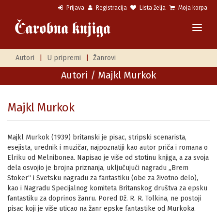
Prijava
Registracija
Lista želja
Moja korpa
Autori
|
U pripremi
|
Žanrovi
Autori
/ Majkl Murkok
Majkl Murkok
Majkl Murkok (1939) britanski je pisac, stripski scenarista,
esejista, urednik i muzičar, najpoznatiji kao autor priča i romana o
Elriku od Melnibonea. Napisao je više od stotinu knjiga, a za svoja
dela osvojio je brojna priznanja, uključujući nagradu „Brem
Stoker“ i Svetsku nagradu za fantastiku (obe za životno delo),
kao i Nagradu Specijalnog komiteta Britanskog društva za epsku
fantastiku za doprinos žanru. Pored Dž. R. R. Tolkina, ne postoji
pisac koji je više uticao na žanr epske fantastike od Murkoka.