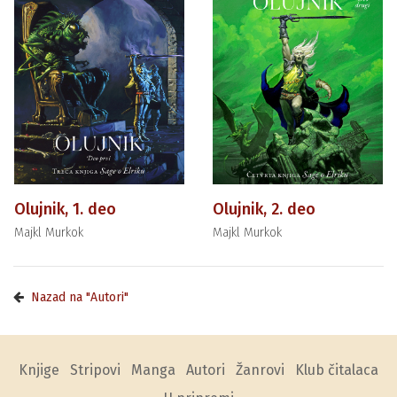
Olujnik, 1. deo
Olujnik, 2. deo
Majkl Murkok
Majkl Murkok
Nazad na "Autori"
Knjige
Stripovi
Manga
Autori
Žanrovi
Klub čitalaca