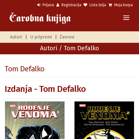
Prijava
Registracija
Lista želja
Moja korpa
Autori
|
U pripremi
|
Žanrovi
Autori
/ Tom Defalko
Tom Defalko
Izdanja - Tom Defalko