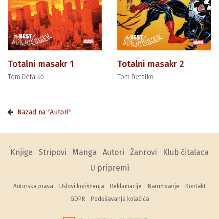
Totalni masakr 1
Totalni masakr 2
Tom Defalko
Tom Defalko
Nazad na "Autori"
Knjige
Stripovi
Manga
Autori
Žanrovi
Klub čitalaca
U pripremi
Autorska prava
Uslovi korišćenja
Reklamacije
Naručivanje
Kontakt
GDPR
Podešavanja kolačića