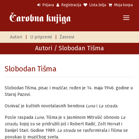
Prijava
Registracija
Lista želja
Moja korpa
Autori
|
U pripremi
|
Žanrovi
Autori
/ Slobodan Tišma
Slobodan Tišma
Slobodan Tišma, pisac i muzičar, rođen je 14. maja 1946. godine u
Staroj Pazovi.
Osnivač je kultnih novotalasnih bendova
Luna
i
La strada
.
Posle raspada
Lune
, Tišma je s Jasminom Mitrušić obnovio
La
strad
u
, kojoj su se pridružili još i Robert Radić, Zolt Horvat i
Danijel Stari. Godine 1989.
La strada
se rasformirala i Tišma se
povukao iz muzičkog sveta.