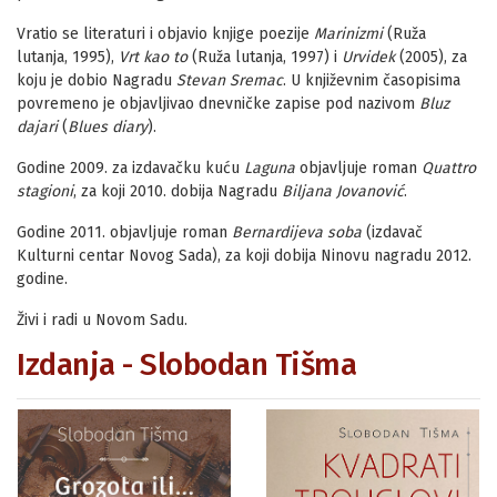
Vratio se literaturi i objavio knjige poezije
Marinizmi
(Ruža
lutanja, 1995),
Vrt kao to
(Ruža lutanja, 1997) i
Urvidek
(2005), za
koju je dobio Nagradu
Stevan Sremac
. U književnim časopisima
povremeno je objavljivao dnevničke zapise pod nazivom
Bluz
dajari
(
Blues diary
).
Godine 2009. za izdavačku kuću
Laguna
objavljuje roman
Quattro
stagioni
, za koji 2010. dobija Nagradu
Biljana Jovanović
.
Godine 2011. objavljuje roman
Bernardijeva soba
(izdavač
Kulturni centar Novog Sada), za koji dobija Ninovu nagradu 2012.
godine.
Živi i radi u Novom Sadu.
Izdanja - Slobodan Tišma