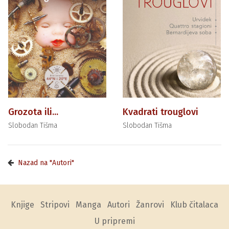
Grozota ili...
Kvadrati trouglovi
Slobodan Tišma
Slobodan Tišma
Nazad na "Autori"
Knjige
Stripovi
Manga
Autori
Žanrovi
Klub čitalaca
U pripremi