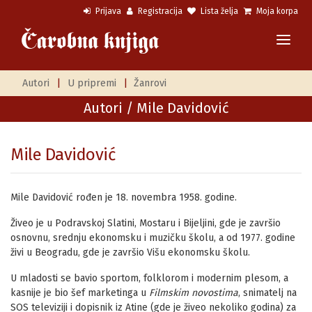
Prijava
Registracija
Lista želja
Moja korpa
Autori
|
U pripremi
|
Žanrovi
Autori
/ Mile Davidović
Mile Davidović
Mile Davidović rođen je 18. novembra 1958. godine.
Živeo je u Podravskoj Slatini, Mostaru i Bijeljini, gde je završio
osnovnu, srednju ekonomsku i muzičku školu, a od 1977. godine
živi u Beogradu, gde je završio Višu ekonomsku školu.
U mladosti se bavio sportom, folklorom i modernim plesom, a
kasnije je bio šef marketinga u
Filmskim novostima
, snimatelj na
SOS televiziji i dopisnik iz Atine (gde je živeo nekoliko godina) za