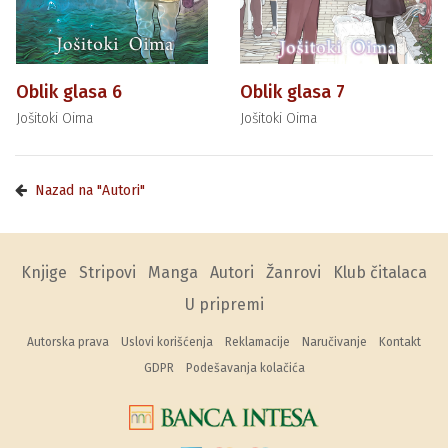
Oblik glasa 6
Oblik glasa 7
Jošitoki Oima
Jošitoki Oima
Nazad na "Autori"
Knjige
Stripovi
Manga
Autori
Žanrovi
Klub čitalaca
U pripremi
Autorska prava
Uslovi korišćenja
Reklamacije
Naručivanje
Kontakt
GDPR
Podešavanja kolačića