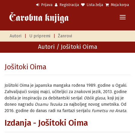
Prijava
Registracija
Lista želja
Moja korpa
Autori
|
U pripremi
|
Žanrovi
Autori
/ Jošitoki Oima
Jošitoki Oima
Jošitoki Oima je japanska mangaka rođena 1989. godine u Ogaki.
Zahvaljujući svojoj majci, učiteljici za znakovni jezik, 2013. godine
dobila je inspiraciju za debitantski serijal
Oblik glasa
, koji joj je
doneo nagradu
Osamu Tezuka
za najboljeg novog umetnika. Od
2016. godine do danas radi na fantazi serijalu
Fumetsu no Anata
.
Izdanja - Jošitoki Oima