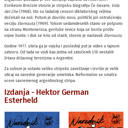
Enrikeom Brećom stvorio je stripsku biografiju Če Gevare,
Vida
del Che
(1968), što su tadašnji cenzori diktatorskog režima
dočekali na nož. Potom je dovršio novu, politički još ostrašćeniju
verziju
Eternauta
(1969). Tokom sedamdesetih stavio se potpuno
na stranu Montonerosa, gerilske levice koja se borila protiv
vojne hunte, i dok se krio od vlasti, stvorio je nastavak
Eternauta
.
Godine 1977. otela ga je vojska i poslednji put je viđen u tajnom
zatvoru. Od tada se vodi kao jedna od zatočenih i/ili nestalih
žrtava državnog terorizma u Argentini.
Za sobom je ostavio veliko stripsko zaveštanje i izvršio je velik
uticaj na naredne generacije umetnika. Neformalno se smatra
ocem savremenog argentinskog stripa.
Izdanja - Hektor German
Esterheld