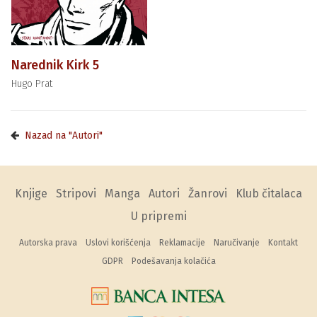
Narednik Kirk 5
Hugo Prat
Nazad na "Autori"
Knjige
Stripovi
Manga
Autori
Žanrovi
Klub čitalaca
U pripremi
Autorska prava
Uslovi korišćenja
Reklamacije
Naručivanje
Kontakt
GDPR
Podešavanja kolačića