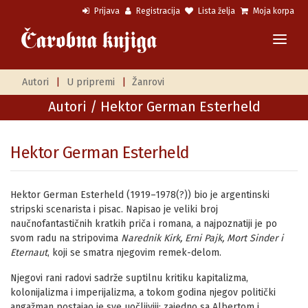
Prijava
Registracija
Lista želja
Moja korpa
Autori
|
U pripremi
|
Žanrovi
Autori
/ Hektor German Esterheld
Hektor German Esterheld
Hektor German Esterheld (1919–1978(?)) bio je argentinski
stripski scenarista i pisac. Napisao je veliki broj
naučnofantastičnih kratkih priča i romana, a najpoznatiji je po
svom radu na stripovima
Narednik Kirk, Erni Pajk, Mort Sinder i
Eternaut
, koji se smatra njegovim remek-delom.
Njegovi rani radovi sadrže suptilnu kritiku kapitalizma,
kolonijalizma i imperijalizma, a tokom godina njegov politički
angažman postajao je sve uočljiviji: zajedno sa Albertom i