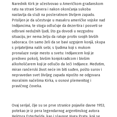
Narednik Kirk je učestvovao u Američkom građanskom
ratu na strani Severa i nakon okončanja sukoba
nastavlja da služi na posleratnom Divljem zapadu.
Prisiljen je da učestvuje u masakru američke vojske nad
Indijancima, te stoga odlučuje da dezertira i posveti se
odbrani nedužnih ljudi, što ga dovodi u nezgodnu
situaciju, jer nema želju da ratuje protiv svojih bivših
saboraca. On samo želi da se bavi uzgojem konjâ, skupa
s prijateljima nalik sebi, s ljudima koji s mukom
pronalaze svoje mesto u svetu: Indijancem koji je
preživeo pokolj, bivšim konjokradicom i bivšim
alkoholičarem koji je odlučio da leči Indijance. Međutim,
miran rančerski život neće im biti suđen, pošto surov i
nepravedan svet Divljeg zapada nipošto ne odgovara
moralnim načelima Kirka, u osnovi plemenitog i
pravičnog čoveka.
Ovaj serijal, čije su se prve stranice pojavile davne 1953,
potekao je iz pera legendarnog argentinskog autora
Hektora Esterhelda, kao i slavnog Huga Prata, koji se