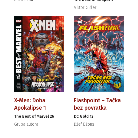
Viktor Gišler
X-Men: Doba
Flashpoint – Tačka
Apokalipse 1
bez povratka
The Best of Marvel 26
DC Gold 12
Grupa autora
Džef Džons