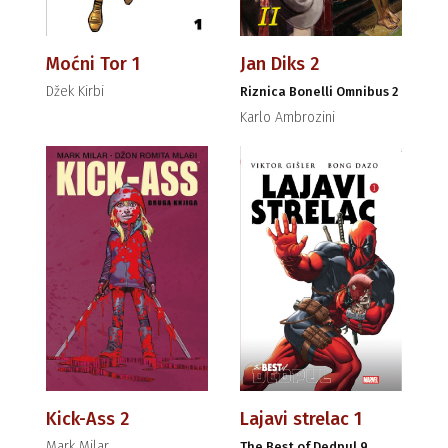
Moćni Tor 1
Jan Diks 2
Džek Kirbi
Riznica Bonelli Omnibus 2
Karlo Ambrozini
Kick-Ass 2
Lajavi strelac 1
Mark Milar
The Best of Dedpul 9