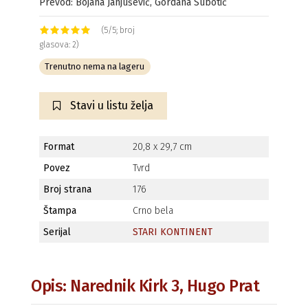
Prevod: Bojana Janjušević, Gordana Subotić
(5/5; broj
glasova: 2)
Trenutno nema na lageru
Stavi u listu želja
Format
20,8 x 29,7 cm
Povez
Tvrd
Broj strana
176
Štampa
Crno bela
Serijal
STARI KONTINENT
Opis: Narednik Kirk 3, Hugo Prat