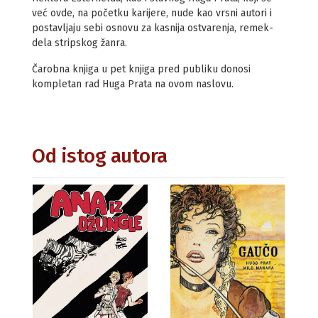
već ovde, na početku karijere, nude kao vrsni autori i
postavljaju sebi osnovu za kasnija ostvarenja, remek-
dela stripskog žanra.
Čarobna knjiga u pet knjiga pred publiku donosi
kompletan rad Huga Prata na ovom naslovu.
Od istog autora