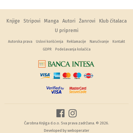
Knjige
Stripovi
Manga
Autori
Žanrovi
Klub čitalaca
U pripremi
Autorska prava
Uslovi korišćenja
Reklamacije
Naručivanje
Kontakt
GDPR
Podešavanja kolačića
Čarobna Knjiga d.o.o. Sva prava zadržana. © 2026.
Developed by
weboperater