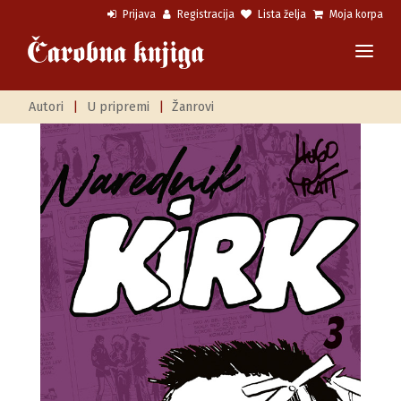
Prijava
Registracija
Lista želja
Moja korpa
Autori
|
U pripremi
|
Žanrovi