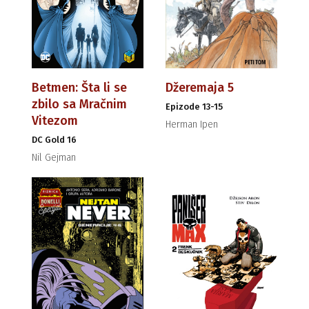
Betmen: Šta li se
Džeremaja 5
zbilo sa Mračnim
Epizode 13-15
Vitezom
Herman Ipen
DC Gold 16
Nil Gejman