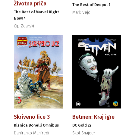
Životna priča
The Best of Dedpul 7
The Best of Marvel Right
Mark Vejd
Now! 4
Čip Zdarski
Skriveno lice 3
Betmen: Kraj igre
Riznica Bonelli Omnibus
DC Gold 22
Đanfranko Manfredi
Skot Snajder