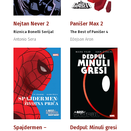
Nejtan Never 2
Panišer Max 2
Riznica Bonelli Serijal
The Best of Panišer 4
Antonio Sera
Džejson Aron
Spajdermen –
Dedpul: Minuli gresi