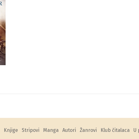
Knjige
Stripovi
Manga
Autori
Žanrovi
Klub čitalaca
U 