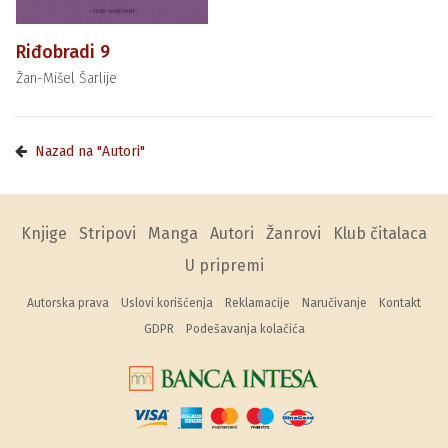
Riđobradi 9
Žan-Mišel Šarlije
Nazad na "Autori"
Knjige
Stripovi
Manga
Autori
Žanrovi
Klub čitalaca
U pripremi
Autorska prava
Uslovi korišćenja
Reklamacije
Naručivanje
Kontakt
GDPR
Podešavanja kolačića