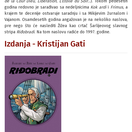
de la Cour Dieu
,
Libération
,
L’Étoile du Soir
...). Tokom pedesetih
godina redovno je sarađivao sa nedeljnicima
Kok ardi
i
Frimus
, a
krajem te decenije ostvaruje saradnju i sa Mikijevim žurnalom i
Vajanom. Osamdesetih godina angažovan je na nekoliko naslova,
pre nego što će naslediti Žižea kao crtač Šarlijeovog slavnog
stripa
Riđobradi
. Na tom naslovu radiće do 1997. godine.
Izdanja - Kristijan Gati