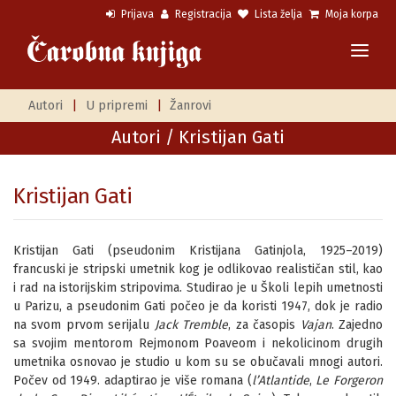
Prijava
Registracija
Lista želja
Moja korpa
Autori
|
U pripremi
|
Žanrovi
Autori
/ Kristijan Gati
Kristijan Gati
Kristijan Gati (pseudonim Kristijana Gatinjola, 1925–2019)
francuski je stripski umetnik kog je odlikovao realističan stil, kao
i rad na istorijskim stripovima. Studirao je u Školi lepih umetnosti
u Parizu, a pseudonim Gati počeo je da koristi 1947, dok je radio
na svom prvom serijalu
Jack Tremble
, za časopis
Vajan
. Zajedno
sa svojim mentorom Rejmonom Poaveom i nekolicinom drugih
umetnika osnovao je studio u kom su se obučavali mnogi autori.
Počev od 1949. adaptirao je više romana (
l’Atlantide
,
Le Forgeron