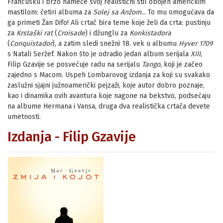
Francusku i brzo nameće svoj realistični stil obojen američkim
mastilom: četiri albuma za
Solej sa Anžom
... To mu omogućava da
ga primeti Žan Difo! Ali crtač bira teme koje želi da crta: pustinju
za
Krstaški rat
(
Croisade
) i džunglu za
Кonkistadora
(
Conquistador
), a zatim sledi snežni 18. vek u albumu
Hyver 1709
s Natali Seržef. Nakon što je odradio jedan album serijala
XIII
,
Filip Gzavije se posvećuje radu na serijalu
Tango
, koji je začeo
zajedno s Macom. Uspeh Lombarovog izdanja za koji su svakako
zaslužni sjajni južnoamerički pejzaži, koje autor dobro poznaje,
kao i dinamika ovih avantura koje nagone na bekstvo, podsećaju
na albume Hermana i Vansa, druga dva realistička crtača devete
umetnosti.
Izdanja - Filip Gzavije