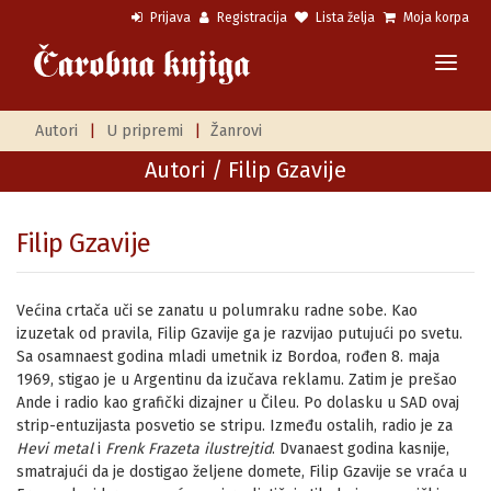
Prijava
Registracija
Lista želja
Moja korpa
Autori
|
U pripremi
|
Žanrovi
Autori
/ Filip Gzavije
Filip Gzavije
Većina crtača uči se zanatu u polumraku radne sobe. Kao
izuzetak od pravila, Filip Gzavije ga je razvijao putujući po svetu.
Sa osamnaest godina mladi umetnik iz Bordoa, rođen 8. maja
1969, stigao je u Argentinu da izučava reklamu. Zatim je prešao
Ande i radio kao grafički dizajner u Čileu. Po dolasku u SAD ovaj
strip-entuzijasta posvetio se stripu. Između ostalih, radio je za
Hevi metal
i
Frenk Frazeta ilustrejtid
. Dvanaest godina kasnije,
smatrajući da je dostigao željene domete, Filip Gzavije se vraća u