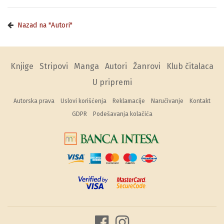
Nazad na "Autori"
Knjige
Stripovi
Manga
Autori
Žanrovi
Klub čitalaca
U pripremi
Autorska prava
Uslovi korišćenja
Reklamacije
Naručivanje
Kontakt
GDPR
Podešavanja kolačića