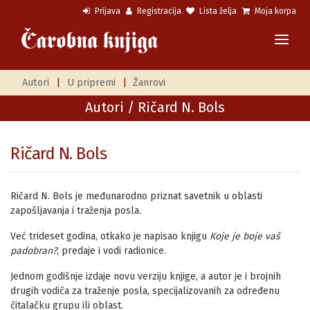
Prijava
Registracija
Lista želja
Moja korpa
Autori
|
U pripremi
|
Žanrovi
Autori
/ Ričard N. Bols
Ričard N. Bols
Ričard N. Bols je međunarodno priznat savetnik u oblasti
zapošljavanja i traženja posla.
Već trideset godina, otkako je napisao knjigu
Koje je boje vaš
padobran?
, predaje i vodi radionice.
Jednom godišnje izdaje novu verziju knjige, a autor je i brojnih
drugih vodiča za traženje posla, specijalizovanih za određenu
čitalačku grupu ili oblast.