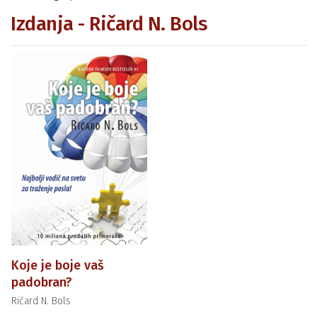
Izdanja - Ričard N. Bols
Koje je boje vaš
padobran?
Ričard N. Bols