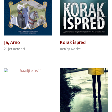
Ja, Arno
Korak ispred
Žilijet Benconi
Hening Mankel