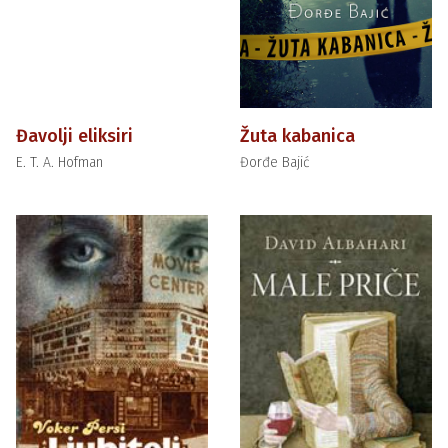
Đavolji eliksiri
Žuta kabanica
E. T. A. Hofman
Đorđe Bajić