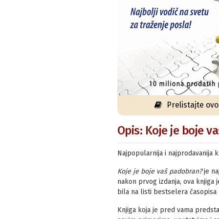
Prelistajte ov
Opis: Koje je boje v
Najpopularnija i najprodavanija k
Koje je boje vaš padobran?
je na
nakon prvog izdanja, ova knjiga j
bila na listi bestselera časopisa
Knjiga koja je pred vama predsta