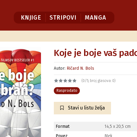
KNJIGE
STRIPOVI
MANGA
Koje je boje vaš pad
Autor:
Ričard N. Bols
(0/5; broj glasova: 0)
Rasprodato
Stavi u listu želja
Format
14,5 x 20,5 cm
Povez
Mek