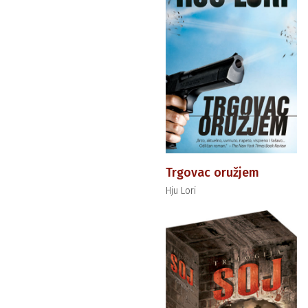
Trgovac oružjem
Hju Lori