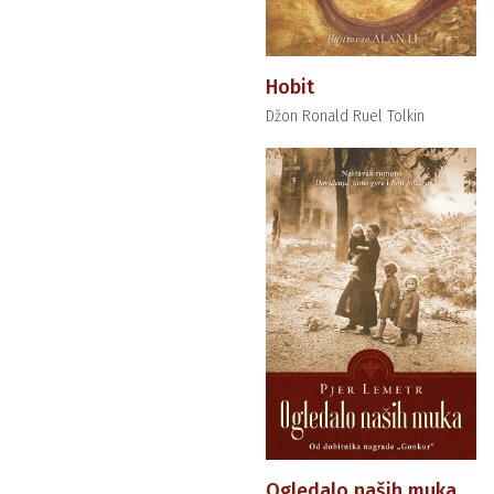
Hobit
Džon Ronald Ruel Tolkin
Ogledalo naših muka