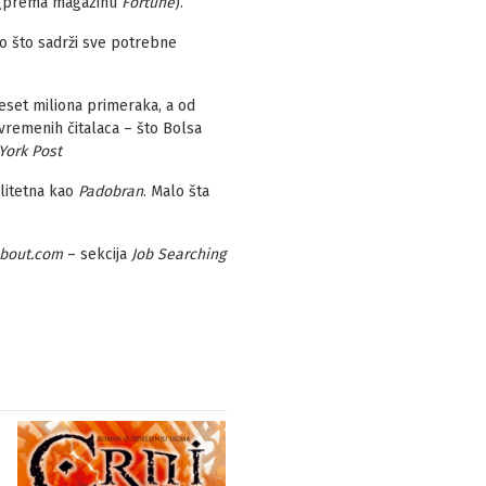
” (prema magazinu
Fortune
).
mo što sadrži sve potrebne
deset miliona primeraka, a od
vremenih čitalaca – što Bolsa
York Post
valitetna kao
Padobran
. Malo šta
bout.com
– sekcija
Job Searching