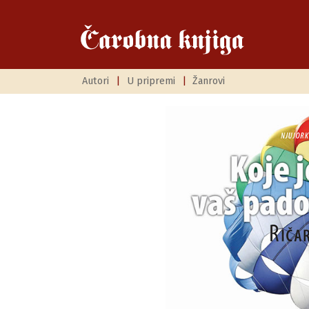
Autori
|
U pripremi
|
Žanrovi