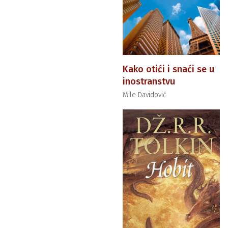
Kako otići i snaći se u
inostranstvu
Mile Davidović