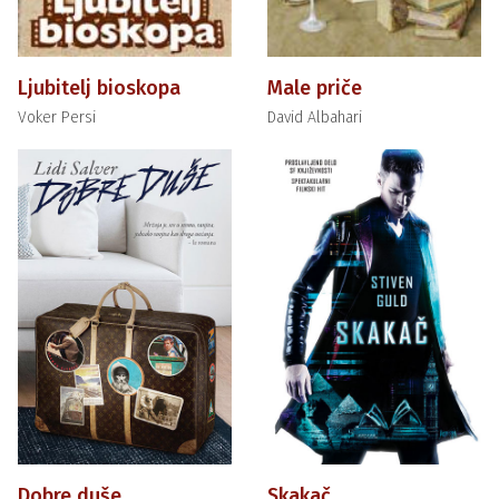
Ljubitelj bioskopa
Male priče
Voker Persi
David Albahari
Dobre duše
Skakač