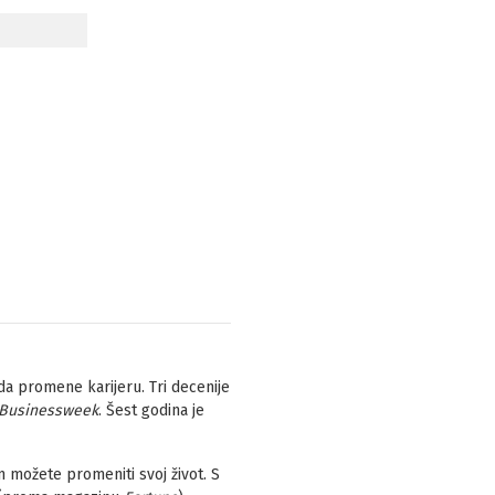
 da promene karijeru. Tri decenije
Businessweek
. Šest godina je
m možete promeniti svoj život. S