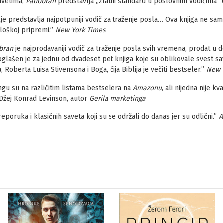
avetima,
Padobran
predstavlja „zlatni standard u poslovnim vodičima
lje predstavlja najpotpuniji vodič za traženje posla… Ova knjiga ne sa
loškoj pripremi.”
New York Times
bran
je najprodavaniji vodič za traženje posla svih vremena, prodat u 
glašen je za jednu od dvadeset pet knjiga koje su oblikovale svest sa
Roberta Luisa Stivensona i Boga, čija Biblija je večiti bestseler.”
New 
ingu su na različitim listama bestselera na
Amazonu
, ali nijedna nije k
Džej Konrad Levinson, autor
Gerila marketinga
poruka i klasičnih saveta koji su se održali do danas jer su odlični.”
A