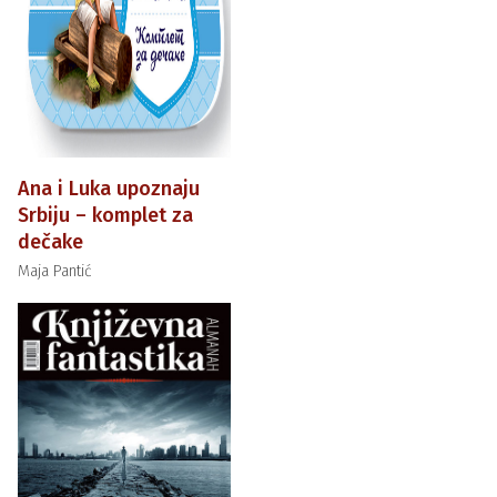
Ana i Luka upoznaju
Srbiju – komplet za
dečake
Maja Pantić