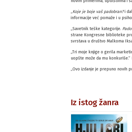
novim primerima, uputstvima i s
„
Koje je boje vaš padobran?
i da
informacije već pomaže i u psiho
„Savetnik teške kategorije.
Pado
strane Kongresne biblioteke pro
svrstava u društvo Malkoma Iksa, 
„Tri moje knjige o gerila market
uopšte može da mu konkuriše.” 
„Ovo izdanje je prepuno novih pre
Iz istog žanra