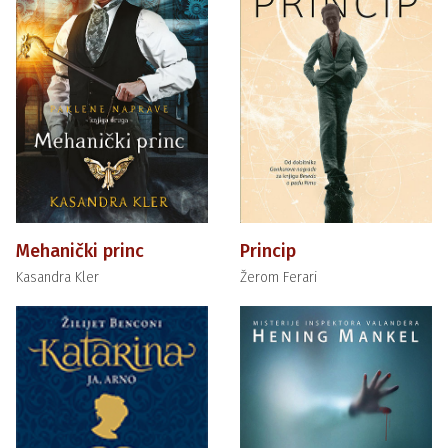
Mehanički princ
Princip
Kasandra Kler
Žerom Ferari