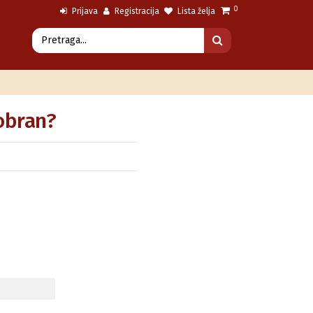
0
Prijava
Registracija
Lista želja
obran?