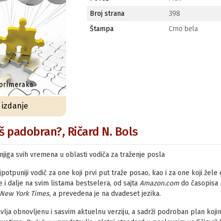
Broj strana
398
Štampa
Crno bela
o izdanje
aš padobran?, Ričard N. Bols
njiga svih vremena u oblasti vodiča za traženje posla
jpotpuniji vodič za one koji prvi put traže posao, kao i za one koji žele
e i dalje na svim listama bestselera, od sajta
Amazon.com
do časopisa
New York Times
, a prevedena je na dvadeset jezika.
vlja obnovljenu i sasvim aktuelnu verziju, a sadrži podroban plan koji