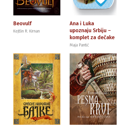
Beovulf
Ana i Luka
upoznaju Srbiju –
Kejtlin R. Kirnan
komplet za dečake
Maja Pantić