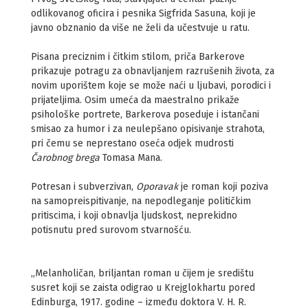
odlikovanog oficira i pesnika Sigfrida Sasuna, koji je
javno obznanio da više ne želi da učestvuje u ratu.
Pisana preciznim i čitkim stilom, priča Barkerove
prikazuje potragu za obnavljanjem razrušenih života, za
novim uporištem koje se može naći u ljubavi, porodici i
prijateljima. Osim umeća da maestralno prikaže
psihološke portrete, Barkerova poseduje i istančani
smisao za humor i za neulepšano opisivanje strahota,
pri čemu se neprestano oseća odjek mudrosti
Čarobnog brega
Tomasa Mana.
Potresan i subverzivan,
Oporavak
je roman koji poziva
na samopreispitivanje, na nepodleganje političkim
pritiscima, i koji obnavlja ljudskost, neprekidno
potisnutu pred surovom stvarnošću.
„Melanholičan, briljantan roman u čijem je središtu
susret koji se zaista odigrao u Krejglokhartu pored
Edinburga, 1917. godine – između doktora V. H. R.