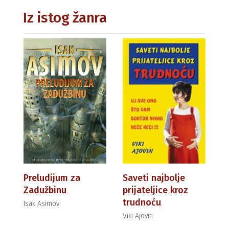
Iz istog žanra
Preludijum za
Saveti najbolje
Zadužbinu
prijateljice kroz
trudnoću
Isak Asimov
Viki Ajovin