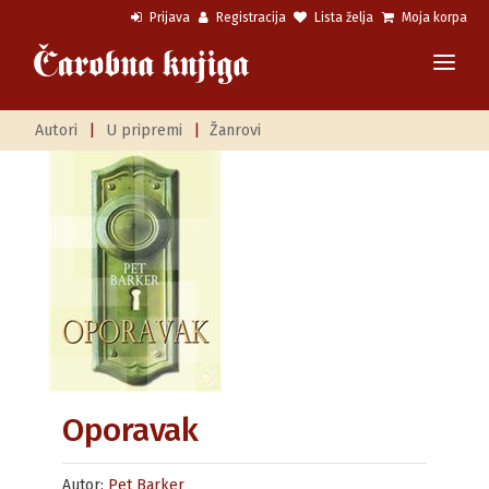
Prijava
Registracija
Lista želja
Moja korpa
Autori
|
U pripremi
|
Žanrovi
Oporavak
Autor:
Pet Barker