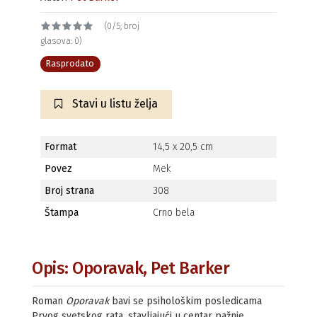
(0/5; broj
glasova: 0)
Rasprodato
Stavi u listu želja
Format
14,5 x 20,5 cm
Povez
Mek
Broj strana
308
Štampa
Crno bela
Opis: Oporavak, Pet Barker
Roman
Oporavak
bavi se psihološkim posledicama
Prvog svetskog rata, stavljajući u centar pažnje