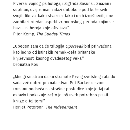
Riversa, vojnog psihologa, i Sigfrida Sasuna... Snažan i
suptilan, ovaj roman zalazi duboko ispod kože svih
svojih likova, kako stvarnih, tako i onih izmišljenih, i ne
zaobilazi nijedan aspekt vremenskog perioda kojim se
bavi – ni heroja koje oživljava.”
Piter Kemp,
The Sunday Times
„Ubeđen sam da će trilogija
Oporavak
biti prihvaćena
kao jedno od istinskih remek-dela britanske
književnosti kasnog dvadesetog veka.”
Džonatan Kou
„Mnogi smatraju da su strahote Prvog svetskog rata do
sada već dobro poznata stvar. Pet Barker u svom
romanu podseća na strašne posledice koje je taj rat
ostavio i pokazuje zašto je još uvek potrebno pisati
knjige o toj temi.”
Herijet Peterson,
The Independent