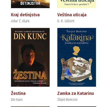
Kraj detinjstva
Veština uticaja
Artur Č. Klark
D. R. Gilbert
Žestina
Zamka za Katarinu
Din Kunc
Žilijet Benconi