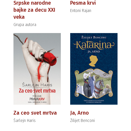
Srpske narodne
Pesma krvi
bajke za decu XXI
Entoni Rajan
veka
Grupa autora
Za ceo svet mrtva
Ja, Arno
Šarlejn Haris
Žilijet Benconi