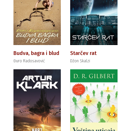
Budva, bagra i blud
Starčev rat
Đuro Radosavović
Džon Skalzi