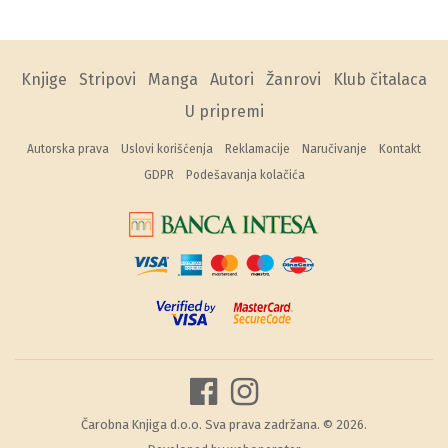
Knjige
Stripovi
Manga
Autori
Žanrovi
Klub čitalaca
U pripremi
Autorska prava
Uslovi korišćenja
Reklamacije
Naručivanje
Kontakt
GDPR
Podešavanja kolačića
Čarobna Knjiga d.o.o. Sva prava zadržana. © 2026.