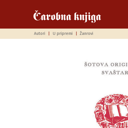
Autori
|
U pripremi
|
Žanrovi