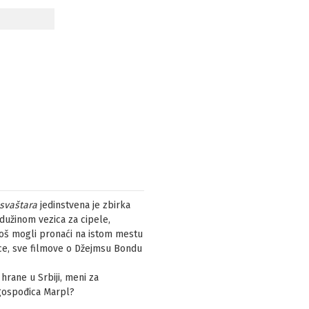
 svaštara
jedinstvena je zbirka
 dužinom vezica za cipele,
 još mogli pronaći na istom mestu
ice, sve filmove o Džejmsu Bondu
hrane u Srbiji, meni za
 gospođica Marpl?