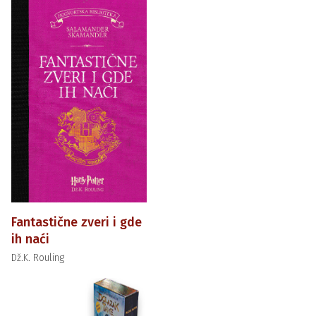
Fantastične zveri i gde
ih naći
Dž.K. Rouling