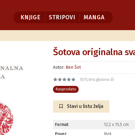
KNJIGE
STRIPOVI
MANGA
Šotova originalna sv
Autor:
Ben Šot
(0/5; broj glasova: 0)
Rasprodato
Stavi u listu želja
Format
12,2 x 15,5 cm
Povez
Mek