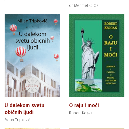
dr Mehmet C. Oz
U dalekom svetu
O raju i moći
običnih ljudi
Robert Kejgan
Milan Tripković