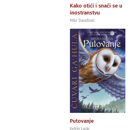
Kako otići i snaći se u
inostranstvu
Mile Davidović
Putovanje
Ketrin Laski