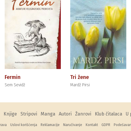
Fermin
Tri žene
Sem Sevidž
Mardž Pirsi
Knjige
Stripovi
Manga
Autori
Žanrovi
Klub čitalaca
U 
rava
Uslovi korišćenja
Reklamacije
Naručivanje
Kontakt
GDPR
Podešavanj