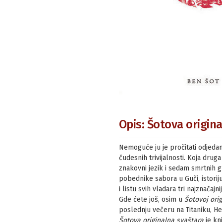
Opis: Šotova origin
Nemoguće ju je pročitati odjedan
čudesnih trivijalnosti. Koja drug
znakovni jezik i sedam smrtnih gr
pobednike sabora u Guči, istorij
i listu svih vladara tri najznačajn
Gde ćete još, osim u
Šotovoj orig
poslednju večeru na Titaniku, H
Šotova originalna svaštara
je kn