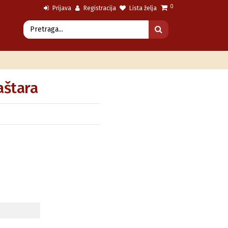
0
Prijava
Registracija
Lista želja
aštara