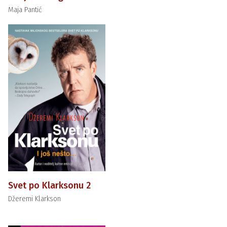
Maja Pantić
Svet po Klarksonu 2
Džeremi Klarkson