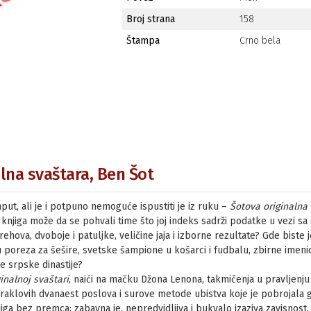
Broj strana
158
Štampa
Crno bela
alna svaštara, Ben Šot
put, ali je i potpuno nemoguće ispustiti je iz ruku –
Šotova originalna
a knjiga može da se pohvali time što joj indeks sadrži podatke u vezi sa
ehova, dvoboje i patuljke, veličine jaja i izborne rezultate? Gde biste
u poreza za šešire, svetske šampione u košarci i fudbalu, zbirne imen
ije srpske dinastije?
inalnoj svaštari
, naići na mačku Džona Lenona, takmičenja u pravljenju 
eraklovih dvanaest poslova i surove metode ubistva koje je pobrojala
jiga bez premca: zabavna je, nepredvidljiva i bukvalo izaziva zavisnost.