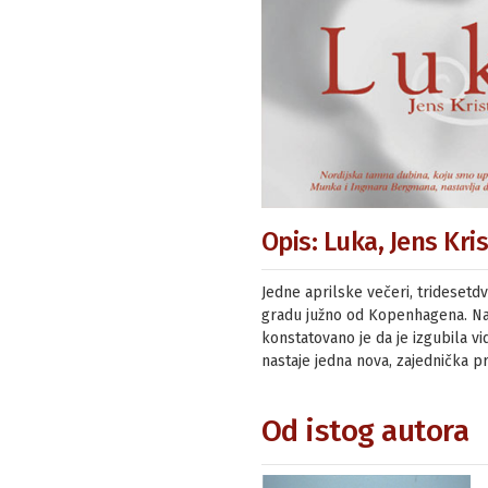
Opis: Luka, Jens Kri
Jedne aprilske večeri, trideset
gradu južno od Kopenhagena. Nak
konstatovano je da je izgubila v
nastaje jedna nova, zajednička p
Od istog autora