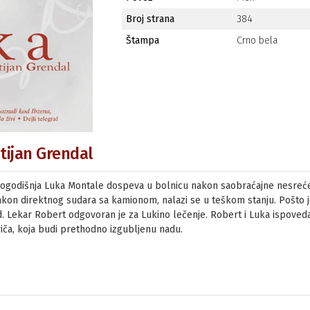
Broj strana
384
Štampa
Crno bela
stijan Grendal
dvogodišnja Luka Montale dospeva u bolnicu nakon saobraćajne nesreć
on direktnog sudara sa kamionom, nalazi se u teškom stanju. Pošto je
id. Lekar Robert odgovoran je za Lukino lečenje. Robert i Luka ispoved
riča, koja budi prethodno izgubljenu nadu.