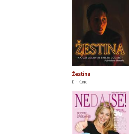
Žestina
Din Kunc