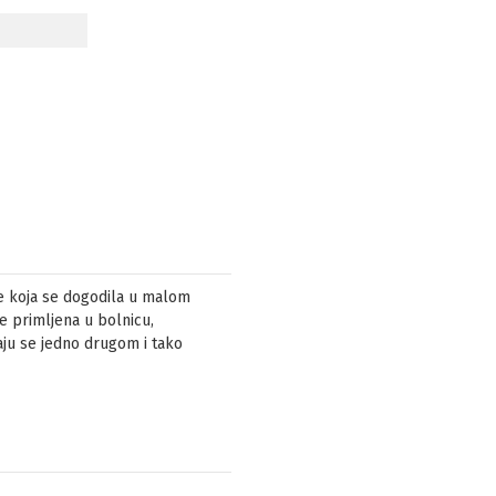
e koja se dogodila u malom
 primljena u bolnicu,
aju se jedno drugom i tako