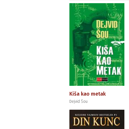
Kiša kao metak
Dejvid Šou