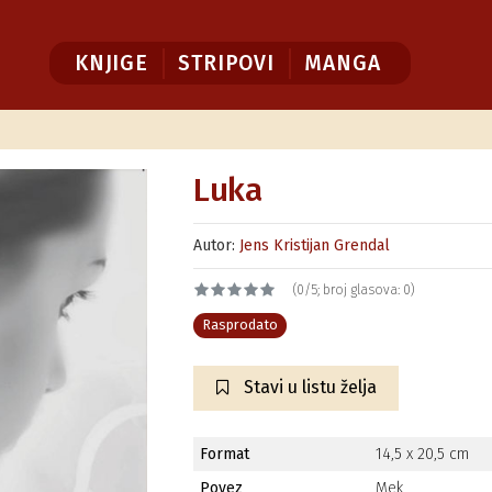
KNJIGE
STRIPOVI
MANGA
Luka
Autor:
Jens Kristijan Grendal
(0/5; broj glasova: 0)
Rasprodato
Stavi u listu želja
Format
14,5 x 20,5 cm
Povez
Mek