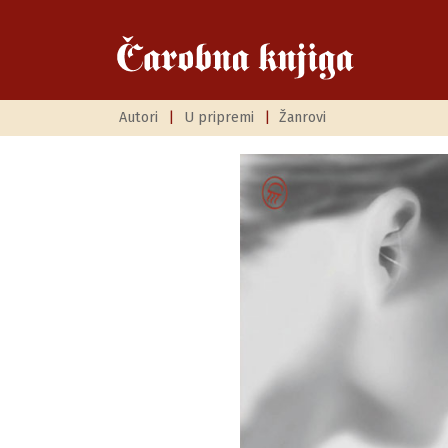
Autori
|
U pripremi
|
Žanrovi