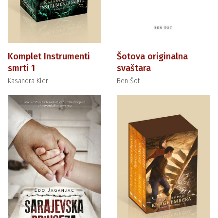
Komplet Instrumenti
Šotova originalna
smrti 1
svaštara
Kasandra Kler
Ben Šot