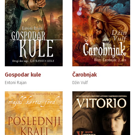
Gospodar kule
Čarobnjak
Entoni Rajan
Džin Vulf