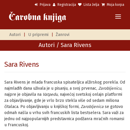
Prijava
Registracija
Lista želja
Moja korpa
Autori
|
U pripremi
|
Žanrovi
Autori
/ Sara Rivens
Sara Rivens
Sara Rivens je mlada francuska spisateljica alžirskog porekla. Od
najmlađih dana uživala je u pisanju, a svoj prvenac,
Zarobljenicu
,
najpre je objavila na
Vatpedu
, najvećoj svetskoj onlajn platformi
za objavljivanje, gde je vrlo brzo stekla više od sedam miliona
čitalaca. Po objavljivanju u knjiškoj formi,
Zarobljenica
se gotovo
odmah našla u vrhu svih francuskih lista bestselera. Sara važi za
jednu od najpopularnijih predstavnica podžanra mračnih romansi
u Francuskoj.