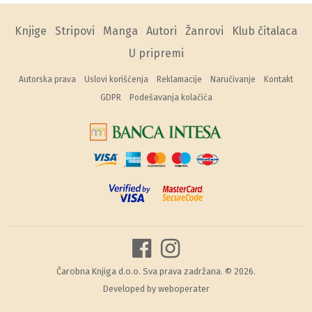
Knjige
Stripovi
Manga
Autori
Žanrovi
Klub čitalaca
U pripremi
Autorska prava
Uslovi korišćenja
Reklamacije
Naručivanje
Kontakt
GDPR
Podešavanja kolačića
Čarobna Knjiga d.o.o. Sva prava zadržana. © 2026.
Developed by
weboperater