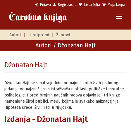
Prijava
Registracija
Lista želja
Moja korpa
Autori
|
U pripremi
|
Žanrovi
Autori
/ Džonatan Hajt
Džonatan Hajt
Džonatan Hajt se smatra jednim od najuticajnijih živih psihologa i
jedan je od najznačajnijih istraživača u oblasti političke i moralne
psihologije. Pored brojnih naučnih radova objavio je i tri knjige
namenjene široj publici, među kojima je svakako najznačajnija
Hipoteza sreće. Živi i radi u Njujorku.
Izdanja - Džonatan Hajt