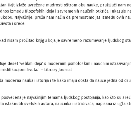
atan Hajt izlaže uvrežene mudrosti oštrom oku nauke, pružajući nam n
dnos između filozofskih ideja i savremenih naučnih otkrića i ukazuje na
kobu. Najvažnije, pruža nam način da premostimo jaz između ovih naizg
ivota i sreće.
nikad nisam pročitao knjigu koja je savremeno razumevanje ljudskog stan
je deset ’velikih ideja’ s modernim psihološkim i naučnim istraživanjima
stifikacijom života.” – Library Journal
da moderna nauka i istorija i te kako imaju dosta da nauče jedna od dru
 posvećena je najvažnijim temama ljudskog postojanja, kao što su sreć
la istaknutih svetskih autora, naučnika i istraživača, napisana iz ugla str