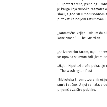
U Hipotezi sreće, psiholog Džon
je knjiga koja duboko razmatra o
slažu, a gde su u međusobnom su
putokaz ka boljem razumevanju ž
„Fantastična knjiga... Mislim da 
konciznosti.” – The Guardian
„Sa izuzetnim žarom, Hajt upoređu
se upozna sa ovom brižljivom demi
„Hajt u Hipotezi sreće pokazuje 
– The Washington Post
Biblioteka Širom otvorenih očiju
smrti i slično. U njoj se nalaze de
prijemčiv za širu publiku.