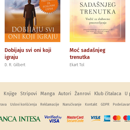
Dobijaju svi oni koji
Moć sadašnjeg
igraju
trenutka
D. R. Gilbert
Ekart Tol
Knjige
Stripovi
Manga
Autori
Žanrovi
Klub čitalaca
U 
rava
Uslovi korišćenja
Reklamacije
Naručivanje
Kontakt
GDPR
Podešavanj