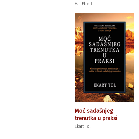
Hal Elrod
Moć sadašnjeg
trenutka u praksi
Ekart Tol