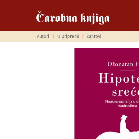
Autori
|
U pripremi
|
Žanrovi