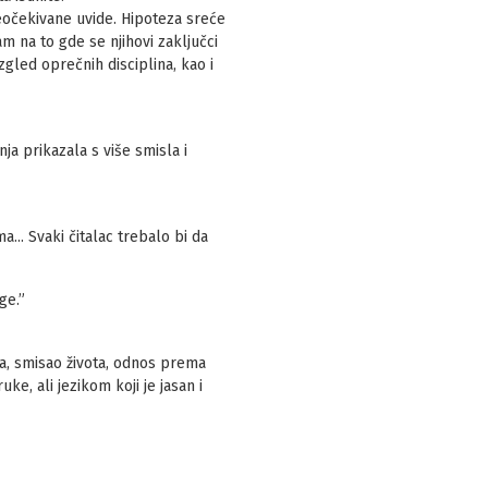
eočekivane uvide. Hipoteza sreće
m na to gde se njihovi zaključci
led oprečnih disciplina, kao i
ja prikazala s više smisla i
... Svaki čitalac trebalo bi da
ge.”
a, smisao života, odnos prema
uke, ali jezikom koji je jasan i