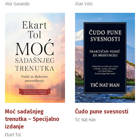
Atul Gavande
Alan Vots
Moć sadašnjeg
Čudo pune svesnosti
trenutka – Specijalno
Tič Nat Han
izdanje
Ekart Tol