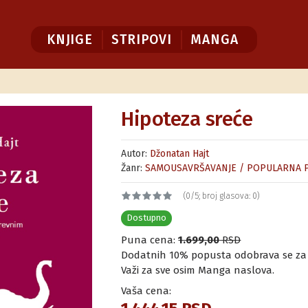
KNJIGE
STRIPOVI
MANGA
Hipoteza sreće
Autor:
Džonatan Hajt
Žanr:
SAMOUSAVRŠAVANJE / POPULARNA P
(0/5; broj glasova: 0)
Dostupno
Puna cena:
1.699,00
RSD
Dodatnih 10% popusta odobrava se za ku
Važi za sve osim Manga naslova.
Vaša cena: