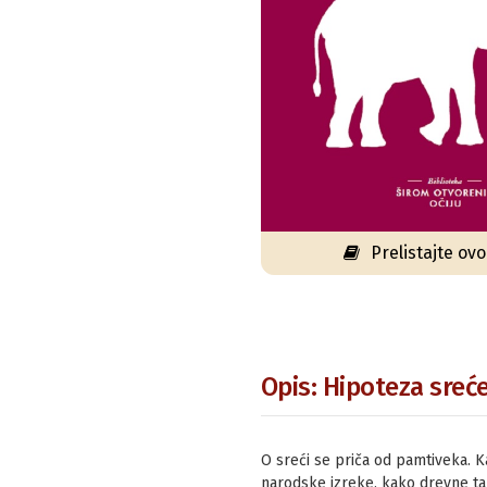
Prelistajte ov
Opis: Hipoteza sreć
O sreći se priča od pamtiveka. Kak
narodske izreke, kako drevne tako