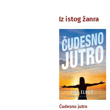
Iz istog žanra
Čudesno jutro