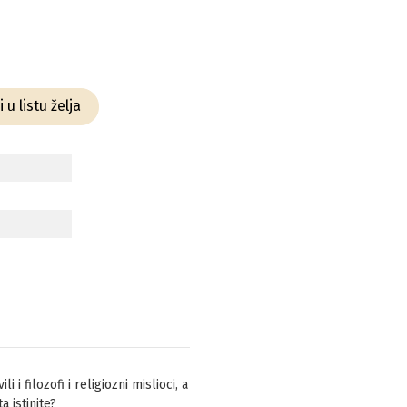
 u listu želja
i filozofi i religiozni mislioci, a
 istinite?