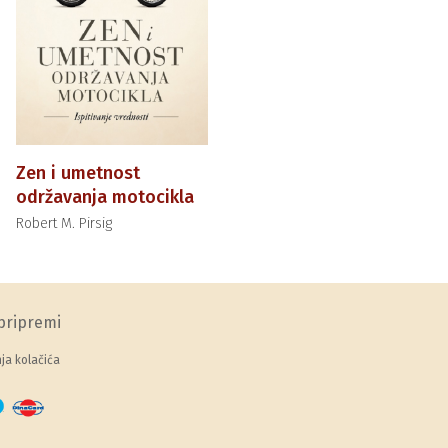
Zen i umetnost
održavanja motocikla
Robert M. Pirsig
pripremi
a kolačića