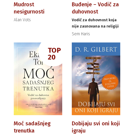
Mudrost
Buđenje – Vodič za
nesigurnosti
duhovnost
Alan Vots
Vodič za duhovnost koja
nije zasnovana na religiji
Sem Haris
TOP
20
Moć sadašnjeg
Dobijaju svi oni koji
trenutka
igraju