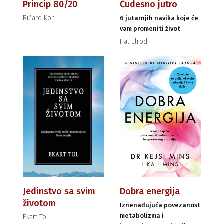
Princip 80/20
Čudesno jutro
Ričard Koh
6 jutarnjih navika koje će
vam promeniti život
Hal Elrod
Jedinstvo sa svim
Dobra energija
životom
Iznenađujuća povezanost
metabolizma i
Ekart Tol