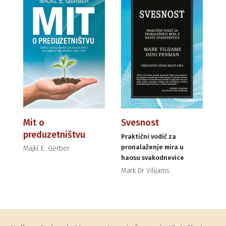
Mit o
Svesnost
preduzetništvu
Praktični vodič za
pronalaženje mira u
Majkl E. Gerber
haosu svakodnevice
Mark Dr Vilijams