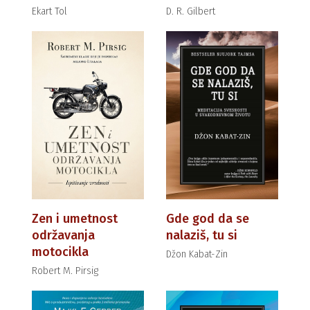
Ekart Tol
D. R. Gilbert
Zen i umetnost
Gde god da se
održavanja
nalaziš, tu si
motocikla
Džon Kabat-Zin
Robert M. Pirsig