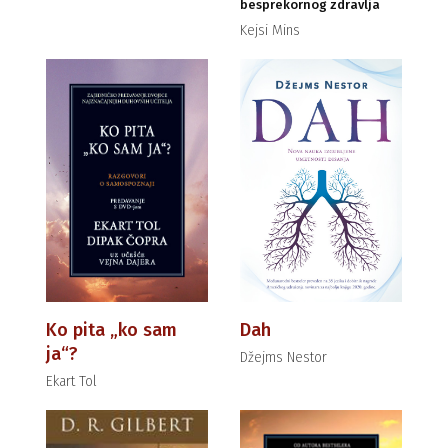
besprekornog zdravlja
Kejsi Mins
Ko pita „ko sam
Dah
ja“?
Džejms Nestor
Ekart Tol