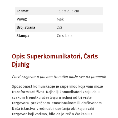
Format
16,5 x 23,5 cm
Povez
Mek
Broj strana
272
Štampa
Crno bela
Opis: Superkomunikatori, Čarls
Djuhig
Pravi razgovor u pravom trenutku može sve da promeni!
Sposobnost komunikacije je supermoć koja vam može
transformisati život. Najbolji komunikatori znaju da u
svakom trenutku učestvuju u jednoj od tri vrste
razgovora: praktičnom, emocionalnom ili društvenom.
Naša iskustva, vrednosti i osećanja oblikuju svaki
razgovor koji vodimo, bilo da je reč o ćaskanju s