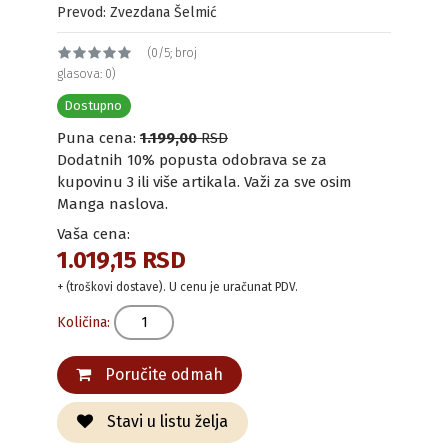
Prevod: Zvezdana Šelmić
(0/5; broj
glasova: 0)
Dostupno
Puna cena:
1.199,00
RSD
Dodatnih 10% popusta odobrava se za
kupovinu 3 ili više artikala. Važi za sve osim
Manga naslova.
Vaša cena:
1.019,15 RSD
+ (troškovi dostave). U cenu je uračunat PDV.
Količina:
Poručite odmah
Stavi u listu želja