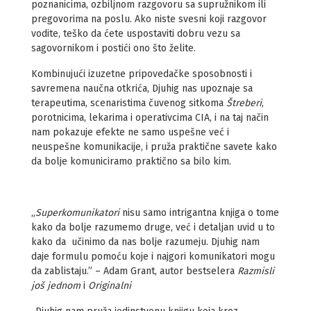
poznanicima, ozbiljnom razgovoru sa supružnikom ili
pregovorima na poslu. Ako niste svesni koji razgovor
vodite, teško da ćete uspostaviti dobru vezu sa
sagovornikom i postići ono što želite.
Kombinujući izuzetne pripovedačke sposobnosti i
savremena naučna otkrića, Djuhig nas upoznaje sa
terapeutima, scenaristima čuvenog sitkoma
Štreberi
,
porotnicima, lekarima i operativcima CIA, i na taj način
nam pokazuje efekte ne samo uspešne već i
neuspešne komunikacije, i pruža praktične savete kako
da bolje komuniciramo praktično sa bilo kim.
„
Superkomunikatori
nisu samo intrigantna knjiga o tome
kako da bolje razumemo druge, već i detaljan uvid u to
kako da učinimo da nas bolje razumeju. Djuhig nam
daje formulu pomoću koje i najgori komunikatori mogu
da zablistaju.” – Adam Grant, autor bestselera
Razmisli
još jednom
i
Originalni