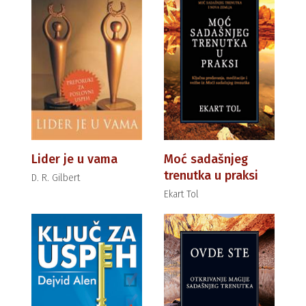
Lider je u vama
Moć sadašnjeg
trenutka u praksi
D. R. Gilbert
Ekart Tol