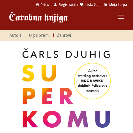
Prijava
Registracija
Lista želja
Moja korpa
Autori
|
U pripremi
|
Žanrovi