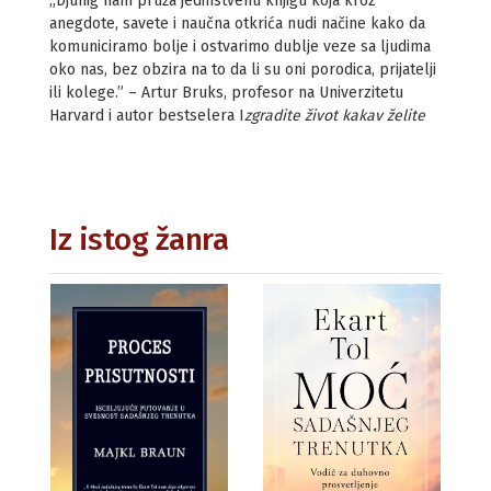
„Djuhig nam pruža jedinstvenu knjigu koja kroz
anegdote, savete i naučna otkrića nudi načine kako da
komuniciramo bolje i ostvarimo dublje veze sa ljudima
oko nas, bez obzira na to da li su oni porodica, prijatelji
ili kolege.” – Artur Bruks, profesor na Univerzitetu
Harvard i autor bestselera I
zgradite život kakav želite
Iz istog žanra