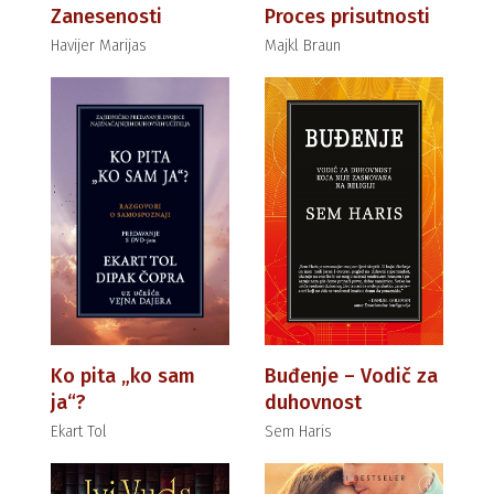
Zanesenosti
Proces prisutnosti
Havijer Marijas
Majkl Braun
Ko pita „ko sam
Buđenje – Vodič za
ja“?
duhovnost
Ekart Tol
Sem Haris