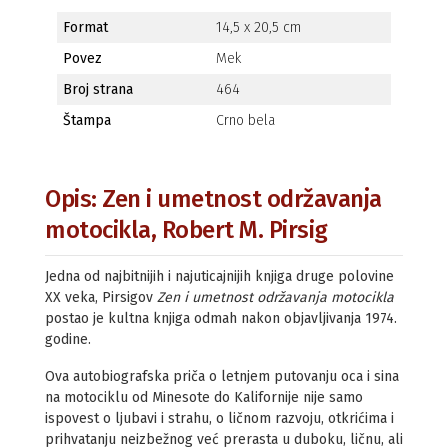
Format
14,5 x 20,5 cm
Povez
Mek
Broj strana
464
Štampa
Crno bela
Opis: Zen i umetnost održavanja
motocikla, Robert M. Pirsig
Jedna od najbitnijih i najuticajnijih knjiga druge polovine
XX veka, Pirsigov
Zen i umetnost održavanja motocikla
postao je kultna knjiga odmah nakon objavljivanja 1974.
godine.
Ova autobiografska priča o letnjem putovanju oca i sina
na motociklu od Minesote do Kalifornije nije samo
ispovest o ljubavi i strahu, o ličnom razvoju, otkrićima i
prihvatanju neizbežnog već prerasta u duboku, ličnu, ali