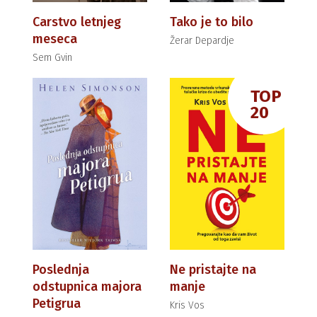
Carstvo letnjeg
Tako je to bilo
meseca
Žerar Depardje
Sem Gvin
TOP
20
Poslednja
Ne pristajte na
odstupnica majora
manje
Petigrua
Kris Vos