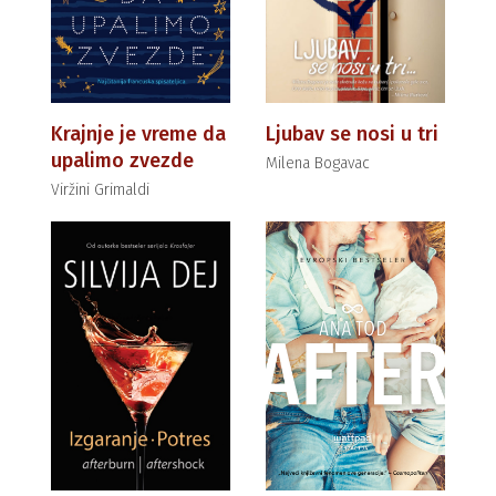
Krajnje je vreme da
Ljubav se nosi u tri
upalimo zvezde
Milena Bogavac
Viržini Grimaldi