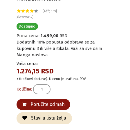
(4/5; broj
glasova: 4)
Dostupno
Puna cena:
1.499,00
RSD
Dodatnih 10% popusta odobrava se za
kupovinu 3 ili više artikala. Važi za sve osim
Manga naslova.
Vaša cena:
1.274,15 RSD
+ (troškovi dostave). U cenu je uračunat PDV.
Količina:
Poručite odmah
Stavi u listu želja