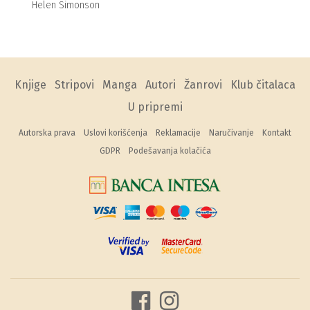
Helen Simonson
Knjige
Stripovi
Manga
Autori
Žanrovi
Klub čitalaca
U pripremi
Autorska prava
Uslovi korišćenja
Reklamacije
Naručivanje
Kontakt
GDPR
Podešavanja kolačića