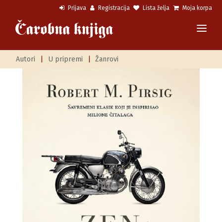
Prijava
Registracija
Lista želja
Moja korpa
Autori
|
U pripremi
|
Žanrovi