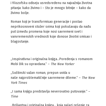
i filozofsku odiseju usredsređenu na najvažnija životna
pitanja: kako živimo i – što je mnogo bitnije – kako da
živimo bolje.
Roman koji je transformisao generacije i postao
neprikosnoveni stožer svima koji pokušavaju da nađu
put između promena koje nosi savremeni svet i
vanvremenskih vrednosti koje donose životni smisao i
blagostanje.
„Inspirativna i originalna knjiga...Poređenja s romanom
Mobi Dik su opravdana.“ –
The New Yorker
„Suštinski važan roman, prepun uvida u
naše najproblematičnije savremene dileme.“ –
The New
York Times
„I sama knjiga predstavlja neverovatno putovanje.“ –
Time
„Briljantna i originalna knjiga... koja nalazi rešenje za