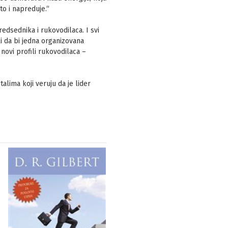
to i napreduje.“
edsednika i rukovodilaca. I svi
li da bi jedna organizovana
novi profili rukovodilaca –
alima koji veruju da je lider