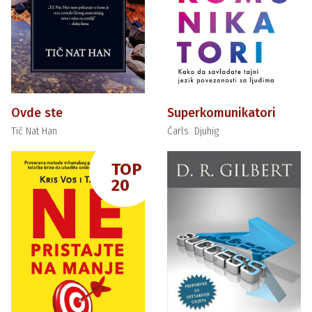
Ovde ste
Superkomunikatori
Tič Nat Han
Čarls Djuhig
TOP
20