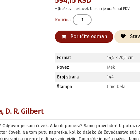
594,15 RSD
+ (troškovi dostave). U cenu je uračunat PDV.
Količina:
Poručite odmah
Stavi
Format
14,5 x 20,5 cm
Povez
Mek
Broj strana
144
Štampa
Crno bela
, D. R. Gilbert
a? Odgovor je: sam čovek. A ko ih pomera? Samo pravi lider! U potrazi z
faktor čovek. Na tom putu napretka, koliko daleko će čovečanstvo stići za
 fokusirani na prepreke ili na svoje vizije. Tamo gde je naša pažnja, tamo