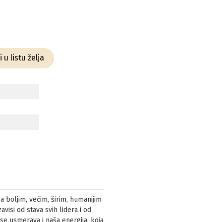
 u listu želja
a boljim, većim, širim, humanijim
visi od stava svih lidera i od
 se usmerava i naša energija, koja