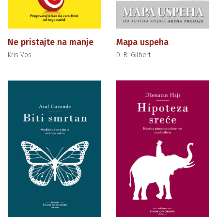
Ne pristajte na manje
Mapa uspeha
Kris Vos
D. R. Gilbert