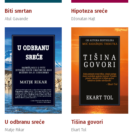
Biti smrtan
Hipoteza sreće
Atul Gavande
Džonatan Hajt
U odbranu sreće
Tišina govori
Matje Rikar
Ekart Tol