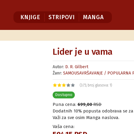
KNJIGE
STRIPOVI
MANGA
Lider je u vama
Autor:
D. R. Gilbert
Žanr:
SAMOUSAVRŠAVANJE / POPULARNA P
(3/5; broj glasova: 1)
Dostupno
Puna cena:
699,00
RSD
Dodatnih 10% popusta odobrava se za ku
Važi za sve osim Manga naslova.
Vaša cena: