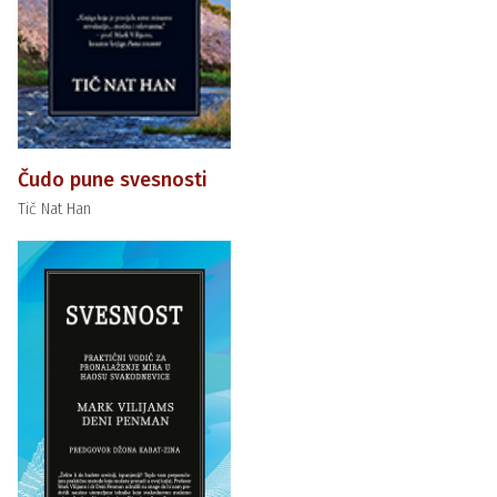
Čudo pune svesnosti
Tič Nat Han