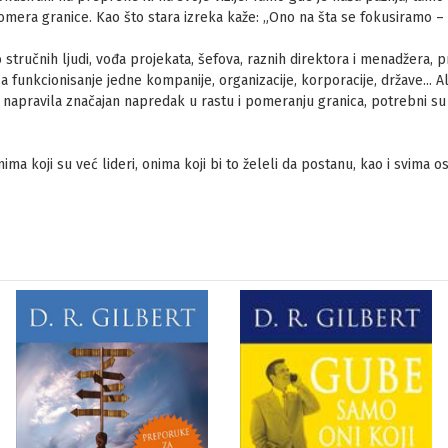
pomera granice. Kao što stara izreka kaže: „Ono na šta se fokusiramo – 
ručnih ljudi, vođa projekata, šefova, raznih direktora i menadžera, pr
funkcionisanje jedne kompanije, organizacije, korporacije, države... A
 napravila značajan napredak u rastu i pomeranju granica, potrebni su 
a koji su već lideri, onima koji bi to želeli da postanu, kao i svima ost