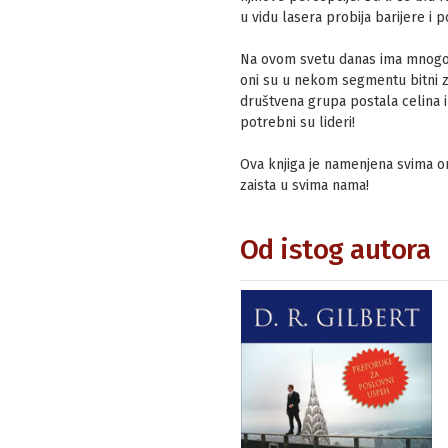
u vidu lasera probija barijere i 
Na ovom svetu danas ima mnogo st
oni su u nekom segmentu bitni za 
društvena grupa postala celina i
potrebni su lideri!
Ova knjiga je namenjena svima onim
zaista u svima nama!
Od istog autora