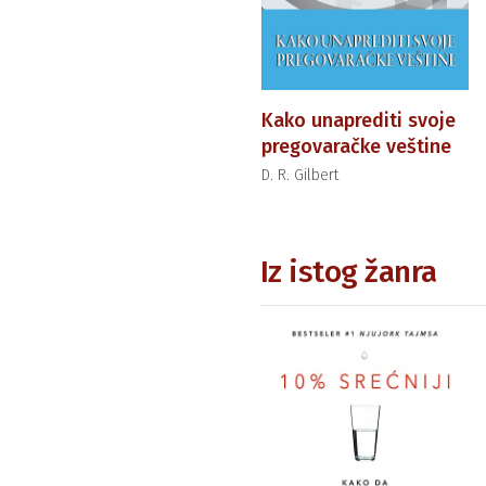
Kako unaprediti svoje
pregovaračke veštine
D. R. Gilbert
Iz istog žanra