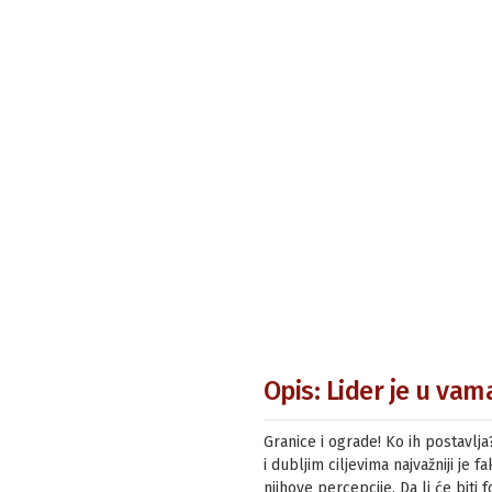
Opis: Lider je u vama
Granice i ograde! Ko ih postavlj
i dubljim ciljevima najvažniji je 
njihove percepcije. Da li će biti