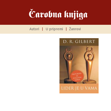
Autori
|
U pripremi
|
Žanrovi