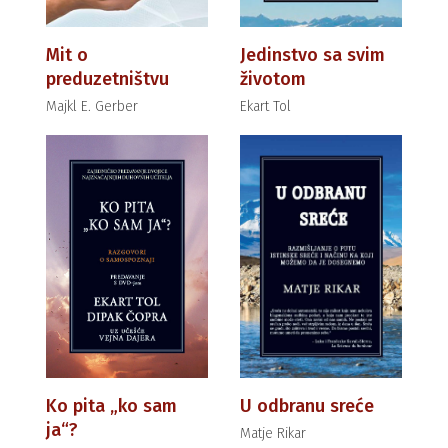
Mit o
Jedinstvo sa svim
preduzetništvu
životom
Majkl E. Gerber
Ekart Tol
Ko pita „ko sam
U odbranu sreće
ja“?
Matje Rikar