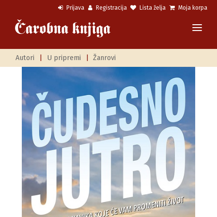
Prijava
Registracija
Lista želja
Moja korpa
Autori
|
U pripremi
|
Žanrovi