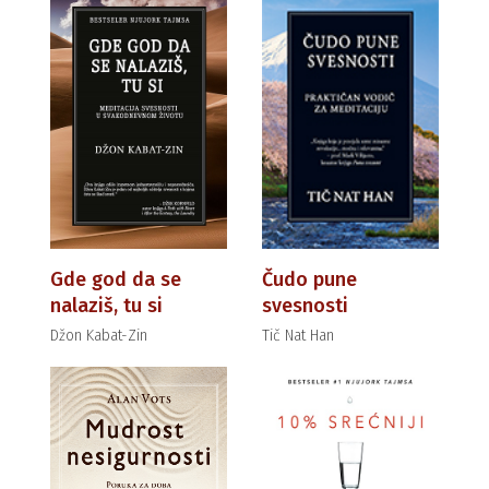
Gde god da se
Čudo pune
nalaziš, tu si
svesnosti
Džon Kabat-Zin
Tič Nat Han