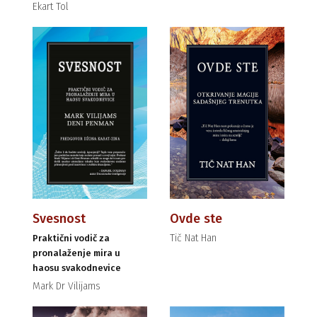
Ekart Tol
Svesnost
Ovde ste
Tič Nat Han
Praktični vodič za
pronalaženje mira u
haosu svakodnevice
Mark Dr Vilijams