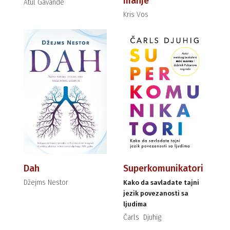
manje
Atul Gavande
Kris Vos
Dah
Superkomunikatori
Džejms Nestor
Kako da savladate tajni
jezik povezanosti sa
ljudima
Čarls Djuhig