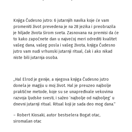
Knjiga Čudesno jutro: 6 jutarnjih navika koje će vam
promeniti život prevedena je na 28 jezika i preobrazila
je hiljade života širom sveta. Zasnovana na premisi da će
to kako započnete dan u najvećoj meri odrediti kvalitet
vašeg dana, vašeg posla i vašeg života, knjiga Čudesno
jutro vam nudi vrhunski jutarnji ritual, čak i ako nikad
niste bili jutarnja osoba.
„Hal Elrod je genije, a njegova knjiga Čudesno jutro
donela je magiju u moj život. Hal je preuzeo najbolje
praktične metode, koje su se unapređivale vekovima
razvoja ljudske svesti, i sažeo ’najbolje od najboljeg’ u
dnevni jutarnji ritual. Ritual koji je sada deo mog dana.”
– Robert Kiosaki, autor bestselera Bogat otac,
siromašan otac