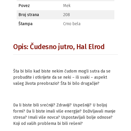
Povez
Mek
Broj strana
208
Štampa
Crno bela
Opis: Čudesno jutro, Hal Elrod
Šta bi bilo kad biste nekim čudom mogli sutra da se
probudite i otkrijete da se neki – ili svaki – aspekt
vašeg života preobrazio? Šta bi bilo drugačije?
Da li biste bili srećniji? Zdraviji? Uspešniji? U boljoj
formi? Da li biste imali više energije? Doživljavali manje
stresa? Imali više novca? Uspostavljali bolje odnose?
Koji od vaših problema bi bili rešeni?