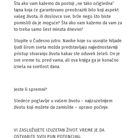
Šta ako vam kažemo da postoji „ne tako očigledna”
tajna koja će garantovano preobraziti bilo koji aspekt
vašeg života, ili doslovce sve, brže nego što biste
pomislili da je moguće? Šta ako vam kažemo da vam za
to treba samo šest minuta dnevno?
Stupite u Čudesno jutro. Navike koje su usvojile hiljade
ljudi širom sveta možda predstavljaju najjednostavniji
pristup stvaranju života kakav ste oduvek želeli. On je
sve vreme tu, pred vama, ali ova knjiga ga je konačno
iznela na svetlost dana.
Jeste li spremni?
Sledeće poglavlje u vašem životu – najizuzetnijem
životu koji možete da zamislite – upravo počinje.
VI ZASLUŽUJETE IZUZETAN ŽIVOT. VREME JE DA
OSTVARITE SVOJ PUN POTENCIJAL.