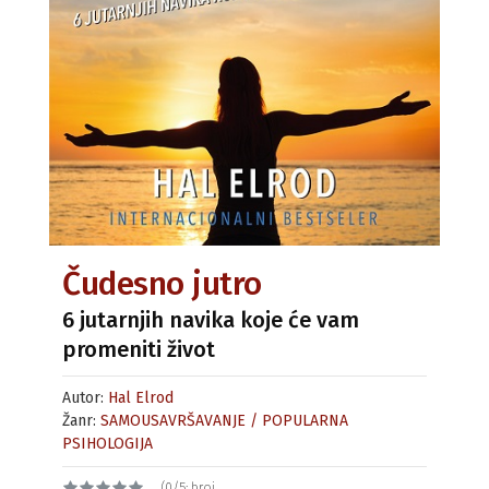
Čudesno jutro
6 jutarnjih navika koje će vam
promeniti život
Autor:
Hal Elrod
Žanr:
SAMOUSAVRŠAVANJE / POPULARNA
PSIHOLOGIJA
(0/5; broj