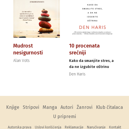
Mudrost
10 procenata
nesigurnosti
srećniji
Alan Vots
Kako da smanjite stres, a
da ne izgubite oštrinu
Den Haris
Knjige
Stripovi
Manga
Autori
Žanrovi
Klub čitalaca
U pripremi
Autorska prava
Uslovi korišćenja
Reklamacije
Naručivanje
Kontakt