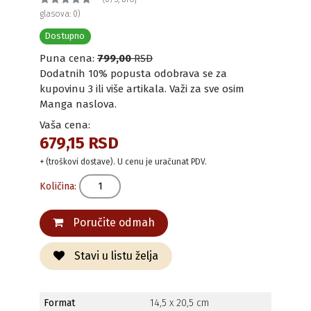
glasova: 0)
Dostupno
Puna cena:
799,00
RSD
Dodatnih 10% popusta odobrava se za
kupovinu 3 ili više artikala. Važi za sve osim
Manga naslova.
Vaša cena:
679,15 RSD
+ (troškovi dostave). U cenu je uračunat PDV.
Količina:
Poručite odmah
Stavi u listu želja
Format
14,5 x 20,5 cm