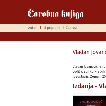
Autori
|
U pripremi
|
Žanrovi
Vladan Jovan
Vladan Jovanović je ro
vodiča, zbirku kratkih 
Jugoslavija, Zemun, 20
Izdanja - V