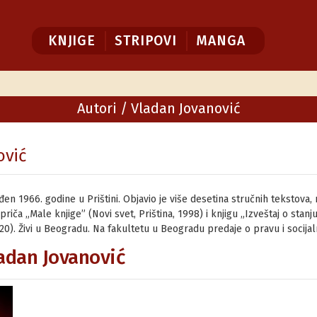
KNJIGE
STRIPOVI
MANGA
Autori
/ Vladan Jovanović
ović
đen 1966. godine u Prištini. Objavio je više desetina stručnih tekstova, 
priča „Male knjige” (Novi svet, Priština, 1998) i knjigu „Izveštaj o stanju
20). Živi u Beogradu. Na fakultetu u Beogradu predaje o pravu i socija
ladan Jovanović