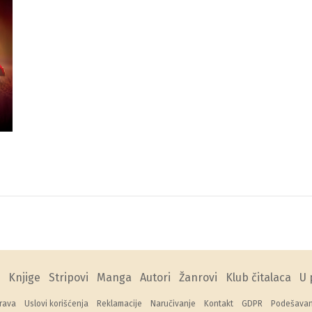
Knjige
Stripovi
Manga
Autori
Žanrovi
Klub čitalaca
U 
rava
Uslovi korišćenja
Reklamacije
Naručivanje
Kontakt
GDPR
Podešavanj