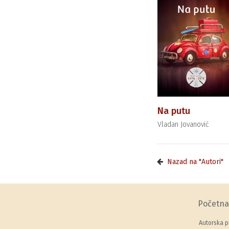
Na putu
Vladan Jovanović
Nazad na "Autori"
Početna
Autorska p