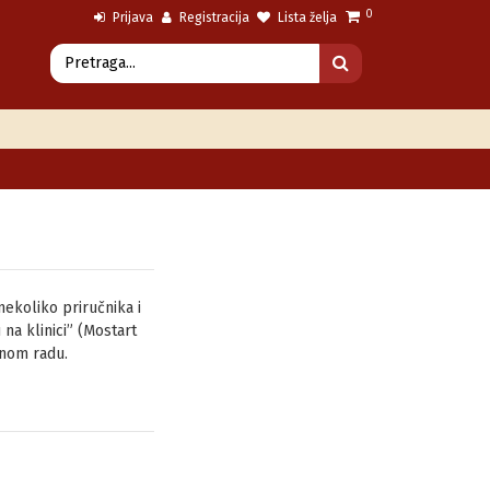
0
Prijava
Registracija
Lista želja
nekoliko priručnika i
 na klinici” (Mostart
lnom radu.