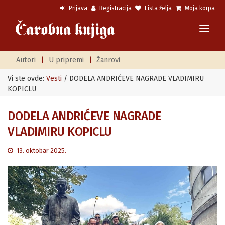
Prijava
Registracija
Lista želja
Moja korpa
Autori
|
U pripremi
|
Žanrovi
Vi ste ovde:
Vesti
/ DODELA ANDRIĆEVE NAGRADE VLADIMIRU
KOPICLU
DODELA ANDRIĆEVE NAGRADE
VLADIMIRU KOPICLU
13. oktobar 2025.