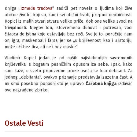
Knjiga „
Između trudova
” sadrži pet novela o ljudima koji žive
obične živote, koji su, kao i svi obični životi, prepuni neobičnosti.
Кopicl iz malih stvari stvara velike priče, dok one velike svodi na
trivijalnosti. Njegov ton, istovremeno duhovit i potresan, vodi
čitaoca do istina koje ostavljaju bez reči. Sve je to, poručuje nam
on, igra, maskenbal i farsa, jer se „u književnost, kao i u istoriju,
može ući bez lica, ali ne i bez maskeˮ.
Vladimir Kopicl jedan je od naših najistaknutijih savremenih
književnika, s bogatim pesničkim opusom iza sebe. Ipak, kako
sam kaže, u svetu pripovedne proze oseća se kao debitant. Za
jednog „debitanta”, ovakvo priznanje predstavlja izuzetnu čast. A
mi smo posebno ponosni što je upravo
Čarobna knjiga
izdavač
ove nagrađene zbirke.
Ostale Vesti