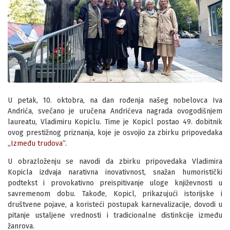
U petak, 10. oktobra, na dan rođenja našeg nobelovca Iva
Andrića, svečano je uručena Andrićeva nagrada ovogodišnjem
laureatu, Vladimiru Kopiclu. Time je Kopicl postao 49. dobitnik
ovog prestižnog priznanja, koje je osvojio za zbirku pripovedaka
„
Između trudova
”.
U obrazloženju se navodi da zbirku pripovedaka Vladimira
Kopicla izdvaja narativna inovativnost, snažan humoristički
podtekst i provokativno preispitivanje uloge književnosti u
savremenom dobu. Takođe, Kopicl, prikazujući istorijske i
društvene pojave, a koristeći postupak karnevalizacije, dovodi u
pitanje ustaljene vrednosti i tradicionalne distinkcije između
žanrova.