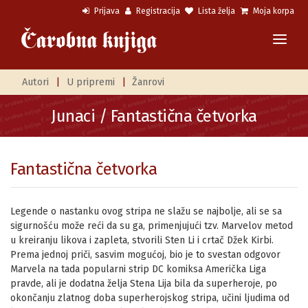
Prijava
Registracija
Lista želja
Moja korpa
Autori
|
U pripremi
|
Žanrovi
Junaci
/ Fantastična četvorka
Fantastična četvorka
Legende o nastanku ovog stripa ne slažu se najbolje, ali se sa
sigurnošću može reći da su ga, primenjujući tzv. Marvelov metod
u kreiranju likova i zapleta, stvorili Sten Li i crtač Džek Kirbi.
Prema jednoj priči, sasvim mogućoj, bio je to svestan odgovor
Marvela na tada popularni strip DC komiksa Američka Liga
pravde, ali je dodatna želja Stena Lija bila da superheroje, po
okončanju zlatnog doba superherojskog stripa, učini ljudima od