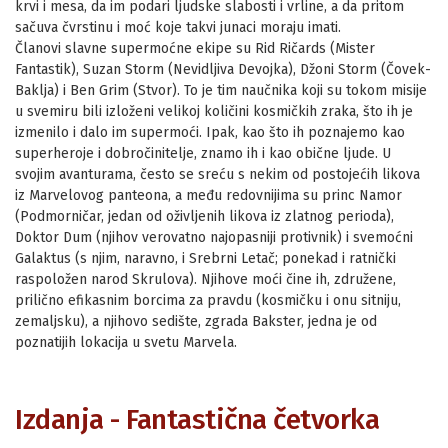
krvi i mesa, da im podari ljudske slabosti i vrline, a da pritom
sačuva čvrstinu i moć koje takvi junaci moraju imati.
Članovi slavne supermoćne ekipe su Rid Ričards (Mister
Fantastik), Suzan Storm (Nevidljiva Devojka), Džoni Storm (Čovek-
Baklja) i Ben Grim (Stvor). To je tim naučnika koji su tokom misije
u svemiru bili izloženi velikoj količini kosmičkih zraka, što ih je
izmenilo i dalo im supermoći. Ipak, kao što ih poznajemo kao
superheroje i dobročinitelje, znamo ih i kao obične ljude. U
svojim avanturama, često se sreću s nekim od postojećih likova
iz Marvelovog panteona, a među redovnijima su princ Namor
(Podmorničar, jedan od oživljenih likova iz zlatnog perioda),
Doktor Dum (njihov verovatno najopasniji protivnik) i svemoćni
Galaktus (s njim, naravno, i Srebrni Letač; ponekad i ratnički
raspoložen narod Skrulova). Njihove moći čine ih, združene,
prilično efikasnim borcima za pravdu (kosmičku i onu sitniju,
zemaljsku), a njihovo sedište, zgrada Bakster, jedna je od
poznatijih lokacija u svetu Marvela.
Izdanja - Fantastična četvorka