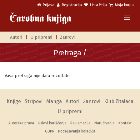
Prijava
Registracija
Lista želja
Moja korpa
Autori
|
U pripremi
|
Žanrovi
Pretraga /
Vaša pretraga nije dala rezultate
Knjige
Stripovi
Manga
Autori
Žanrovi
Klub čitalaca
U pripremi
Autorska prava
Uslovi korišćenja
Reklamacije
Naručivanje
Kontakt
GDPR
Podešavanja kolačića