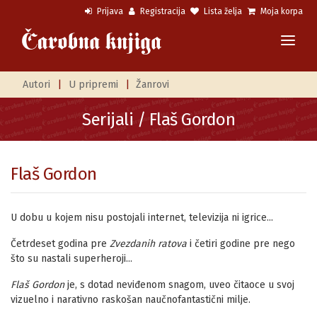
Prijava
Registracija
Lista želja
Moja korpa
Autori
|
U pripremi
|
Žanrovi
Serijali
/ Flaš Gordon
Flaš Gordon
U dobu u kojem nisu postojali internet, televizija ni igrice...
Četrdeset godina pre
Zvezdanih ratova
i četiri godine pre nego
što su nastali superheroji...
Flaš Gordon
je, s dotad neviđenom snagom, uveo čitaoce u svoj
vizuelno i narativno raskošan naučnofantastični milje.