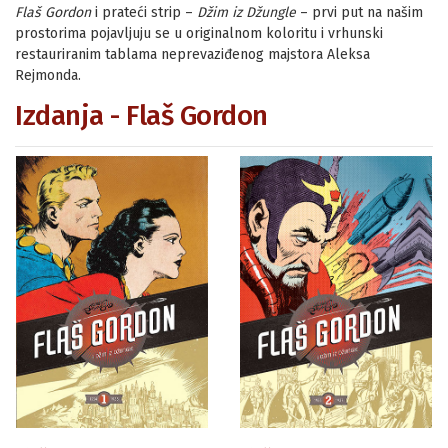
Flaš Gordon
i prateći strip –
Džim iz Džungle
– prvi put na našim
prostorima pojavljuju se u originalnom koloritu i vrhunski
restauriranim tablama neprevaziđenog majstora Aleksa
Rejmonda.
Izdanja - Flaš Gordon