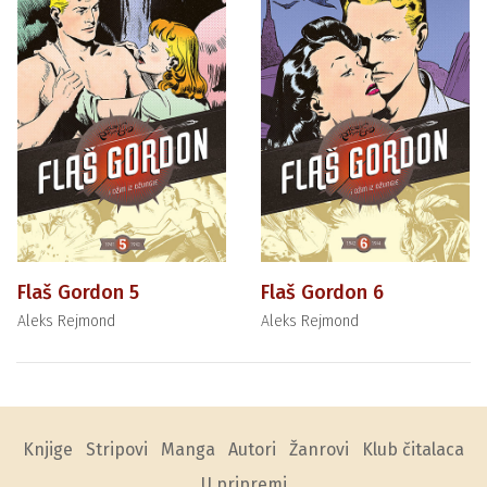
Flaš Gordon 5
Flaš Gordon 6
Aleks Rejmond
Aleks Rejmond
Knjige
Stripovi
Manga
Autori
Žanrovi
Klub čitalaca
U pripremi