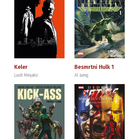
Keler
Besmrtni Hulk 1
Luiđi Minjako
Al Juing