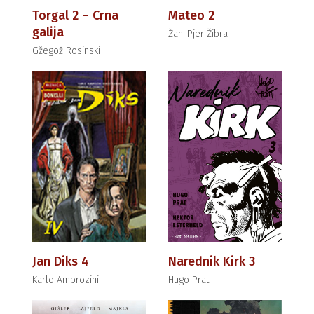
Torgal 2 – Crna
Mateo 2
galija
Žan-Pjer Žibra
Gžegož Rosinski
Jan Diks 4
Narednik Kirk 3
Karlo Ambrozini
Hugo Prat