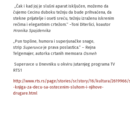
„Čak i kad joj je slušni aparat isključen, možemo da
čujemo Cecinu duboku težnju da bude prihvaćena, da
stekne prijatelje i oseti sreću, težnju izraženu iskrenim
rečima i elegantnim crtežom.“ –Toni Diterlici, koautor
Hronika Spajdervika
„Pun topline, humora i superjunačke snage,
strip
Superuvce
je prava poslastica.“ – Rejna
Telgemajer, autorka crtanih memoara
Osmeh
Superuvce u Dnevniku u okviru Jutarnjeg programa TV
RTS1
http://www.rts.rs/page/stories/sr/story/16/kultura/2619966
-knjiga-za-decu-sa-ostecenim-sluhom-i-njihove-
drugare.html