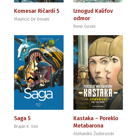
Komesar Ričardi 5
Iznogud Kalifov
odmor
Mauricio De Đovani
Rene Gosini
Saga 5
Kastaka – Poreklo
Metabarona
Brajan K. Von
Alehandro Žodorovski