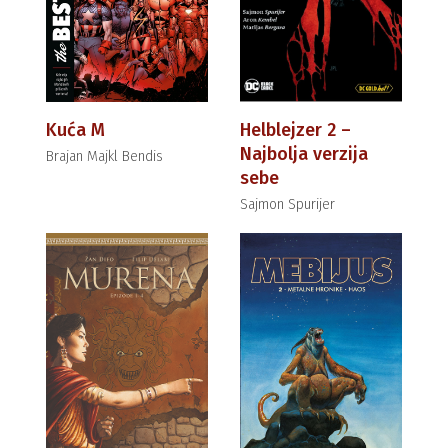
Kuća M
Helblejzer 2 –
Najbolja verzija
Brajan Majkl Bendis
sebe
Sajmon Spurijer