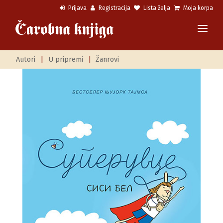
Prijava
Registracija
Lista želja
Moja korpa
Autori
|
U pripremi
|
Žanrovi