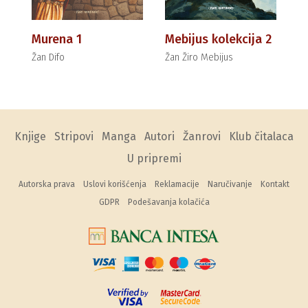
Murena 1
Mebijus kolekcija 2
Žan Difo
Žan Žiro Mebijus
Knjige
Stripovi
Manga
Autori
Žanrovi
Klub čitalaca
U pripremi
Autorska prava
Uslovi korišćenja
Reklamacije
Naručivanje
Kontakt
GDPR
Podešavanja kolačića