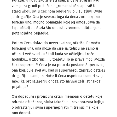
Polazak u novu školu je strašan, a još je strašniji kad
vam je za grudi prikačen ogroman slušni aparat! U
staroj školi, svi u Cecinom odeljenju bili su gluvi. Ovde
je drugačije. Ona je svesna toga da deca zure u njeno
fonično uho, moćno pomagalo koje joj omogućava da
čuje učiteljicu. Šteta što ono istovremeno odbija njene
potencijalne prijatelje.
Potom Ceca dolazi do neverovatnog otkrića. Pomoću
foničnog uha, ona može da čuje učiteljicu ne samo u
učionici već svuda u školi kuda se učiteljica kreće – u
hodniku… u zbornici… u toaletu! To je prava moć. Možda
čak i supermoć! Ceca je na putu da postane Superuvce,
ona koja čuje sve! Ali, kad si superheroj, zapravo ostaješ
drugačiji i usamljen. Hoće li Ceca uspeti da usmeri svoje
moći ka pronalaženju onoga što najviše želi, istinskog
prijatelja?
Ovi dopadljivi i pronicljivi crtani memoari o detetu koje
odrasta oštećenog sluha takođe su nezaboravna knjiga
o odrastanju i svim superneprijatnim trenucima koje
ono donosi.