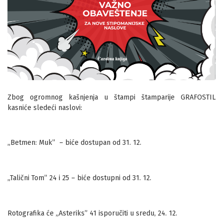
Zbog ogromnog kašnjenja u štampi štamparije GRAFOSTIL
kasniće sledeći naslovi:
„Betmen: Muk” – biće dostupan od 31. 12.
„Talični Tom” 24 i 25 – biće dostupni od 31. 12.
Rotografika će „Asteriks” 41 isporučiti u sredu, 24. 12.