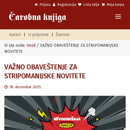
Prijava
Registracija
Lista želja
Moja korpa
Autori
|
U pripremi
|
Žanrovi
Vi ste ovde:
Vesti
/ VAŽNO OBAVEŠTENJE ZA STRIPOMANIJSKE
NOVITETE
VAŽNO OBAVEŠTENJE ZA
STRIPOMANIJSKE NOVITETE
18. decembar 2025.