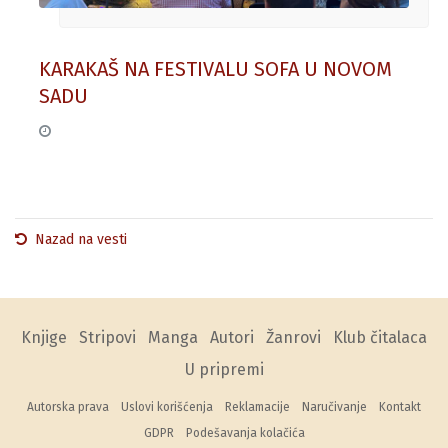
KARAKAŠ NA FESTIVALU SOFA U NOVOM
SADU
10. jun 2026.
Nazad na vesti
Knjige
Stripovi
Manga
Autori
Žanrovi
Klub čitalaca
U pripremi
Autorska prava
Uslovi korišćenja
Reklamacije
Naručivanje
Kontakt
GDPR
Podešavanja kolačića