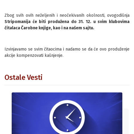
Zbog svih ovih neželjenih i neočekivanih okolnosti, ovogodišnja
Stripomanija će biti produžena do 31. 12. u svim klubovima
čitalaca Čarobne knjige, kao i na našem sajtu.
Izvinjavamo se svim čitaocima i nadamo se da će ovo produženje
akcije kompenzovati kašnjenje.
Ostale Vesti