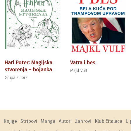
Hari Poter: Magijska
Vatra i bes
stvorenja – bojanka
Majkl Vulf
Grupa autora
Knjige
Stripovi
Manga
Autori
Žanrovi
Klub čitalaca
U 