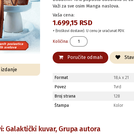
Važi za sve osim Manga naslova.
Vaša cena:
1.699,15 RSD
+ (troškovi dostave). U cenu je uračunat PDV.
Količina:
Poručite odmah
Stavi
o izdanje
Format
18,4 x 21
Povez
Tvrd
Broj strana
128
Štampa
Kolor
i: Galaktički kuvar, Grupa autora