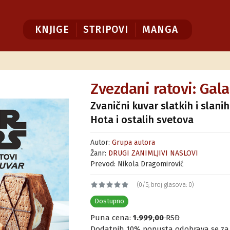
KNJIGE
STRIPOVI
MANGA
Zvezdani ratovi: Gala
Zvanični kuvar slatkih i slanih
Hota i ostalih svetova
Autor:
Grupa autora
Žanr:
DRUGI ZANIMLJIVI NASLOVI
Prevod: Nikola Dragomirović
(0/5; broj glasova: 0)
Dostupno
Puna cena:
1.999,00
RSD
Dodatnih 10% popusta odobrava se za ku