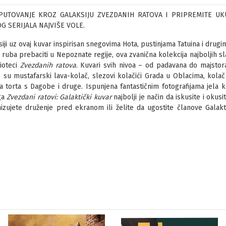
PUTOVANJE KROZ GALAKSIJU ZVEZDANIH RATOVA I PRIPREMITE UK
G SERIJALA NAJVIŠE VOLE.
iji uz ovaj kuvar inspirisan snegovima Hota, pustinjama Tatuina i drugi
ruba prebaciti u Nepoznate regije, ova zvanična kolekcija najboljih sla
lioteci
Zvezdanih ratova
. Kuvari svih nivoa – od padavana do majstor
su mustafarski lava-kolač, slezovi kolačići Grada u Oblacima, kolač z
torta s Dagobe i druge. Ispunjena fantastičnim fotografijama jela 
iga
Zvezdani ratovi: Galaktički kuvar
najbolji je način da iskusite i okusi
nizujete druženje pred ekranom ili želite da ugostite članove Galak