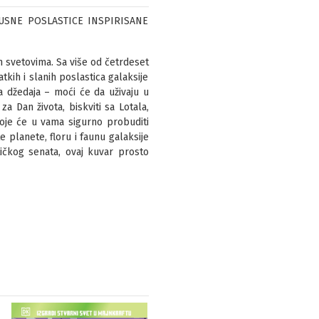
USNE POSLASTICE INSPIRISANE
m svetovima. Sa više od četrdeset
tkih i slanih poslastica galaksije
a džedaja – moći će da uživaju u
a Dan života, biskviti sa Lotala,
koje će u vama sigurno probuditi
te planete, floru i faunu galaksije
tičkog senata, ovaj kuvar prosto