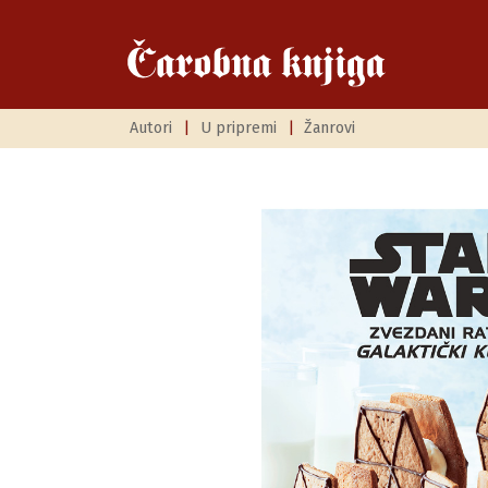
Autori
|
U pripremi
|
Žanrovi