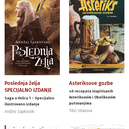
Poslednja želja
Asteriksove gozbe
SPECIJALNO IZDANJE
40 recepata inspirisanih
Asteriksovim i Obeliksovim
Saga o Vešcu 1 – Specijalno
putovanjima
ilustrovano izdanje
Tibo Vilanova
Andžej Sapkovski