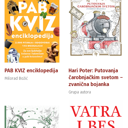
PAB KVIZ enciklopedija
Hari Poter: Putovanja
čarobnjačkim svetom –
Milorad Božić
zvanična bojanka
Grupa autora