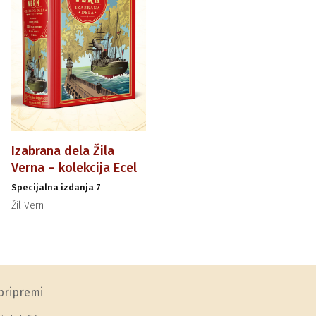
Izabrana dela Žila
Verna – kolekcija Ecel
Specijalna izdanja 7
Žil Vern
pripremi