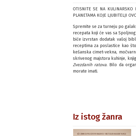
OTISNITE SE NA KULINARSKO 
PLANETAMA KOJE LJUBITELJI OVO
Spremite se za turneju po galaks
recepata koji će vas sa Spoljnog 
biće izvrstan dodatak vašoj bib
receptima za poslastice kao što 
kešanska cimet-vekna, močvarna 
skrivenog majstora kuhinje, knj
Zvezdanih ratova
. Bilo da orga
morate imati.
Iz istog žanra