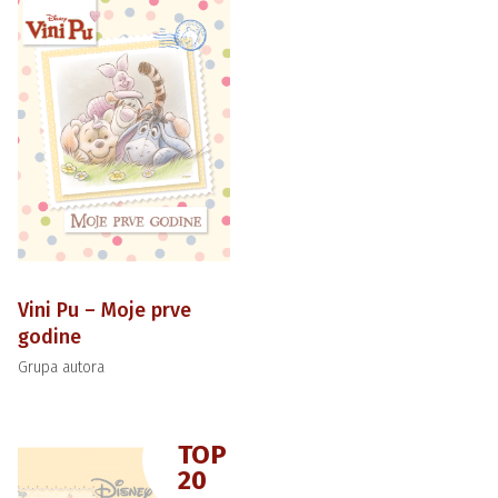
Vini Pu – Moje prve
godine
Grupa autora
TOP
20