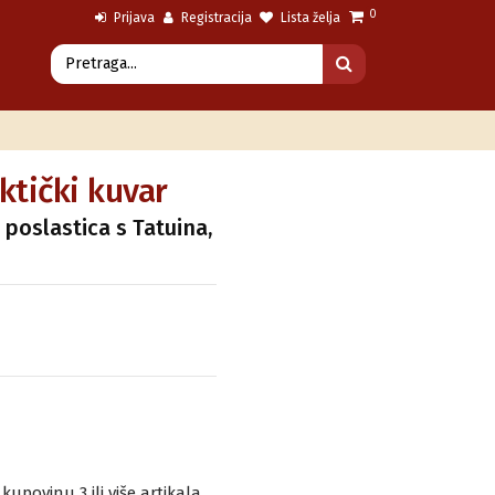
0
Prijava
Registracija
Lista želja
ktički kuvar
 poslastica s Tatuina,
povinu 3 ili više artikala.