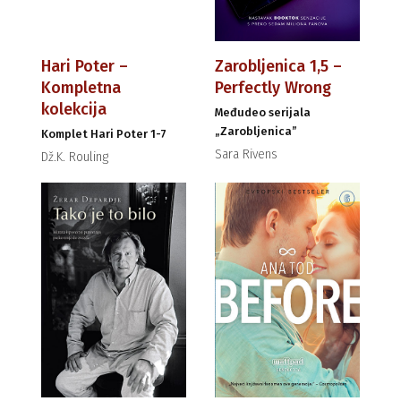
Hari Poter –
Zarobljenica 1,5 –
Kompletna
Perfectly Wrong
kolekcija
Međudeo serijala
„Zarobljenica”
Komplet Hari Poter 1-7
Sara Rivens
Dž.K. Rouling