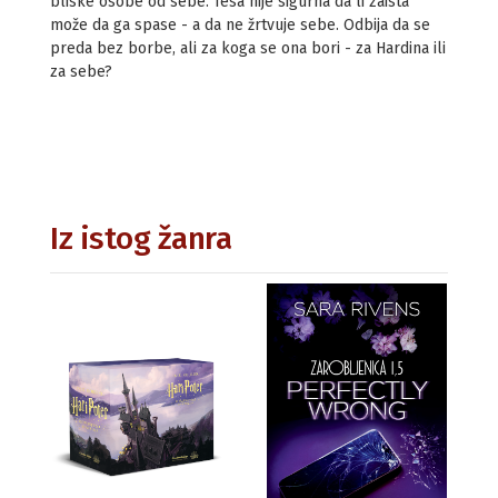
bliske osobe od sebe. Tesa nije sigurna da li zaista
može da ga spase - a da ne žrtvuje sebe. Odbija da se
preda bez borbe, ali za koga se ona bori - za Hardina ili
za sebe?
Iz istog žanra