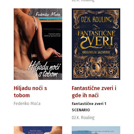
Hiljadu noći s
Fantastične zveri i
tobom
gde ih naći
Federiko Moća
Fantastične zveri 1
SCENARIO
Dž.K. Rouling