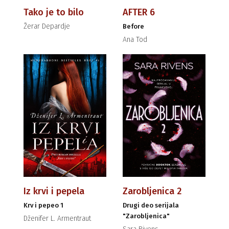
Tako je to bilo
AFTER 6
Žerar Depardje
Before
Ana Tod
Iz krvi i pepela
Zarobljenica 2
Krv i pepeo 1
Drugi deo serijala
"Zarobljenica"
Dženifer L. Armentraut