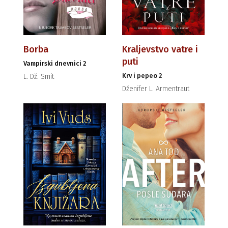
Borba
Kraljevstvo vatre i
puti
Vampirski dnevnici 2
Krv i pepeo 2
L. Dž. Smit
Dženifer L. Armentraut