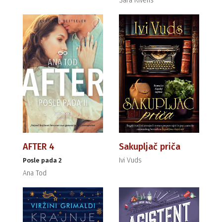
Sara Rivens
AFTER 4
Sakupljač priča
Ivi Vuds
Posle pada 2
Ana Tod