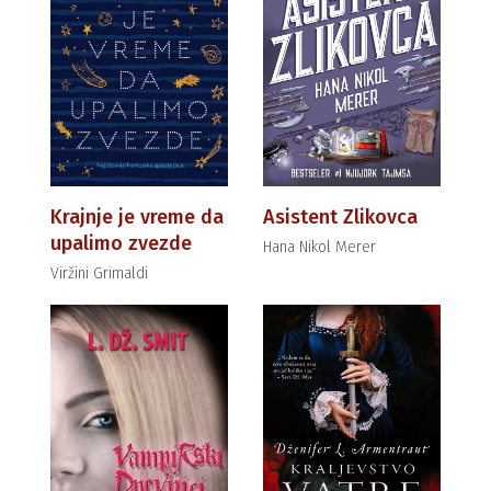
Krajnje je vreme da
Asistent Zlikovca
upalimo zvezde
Hana Nikol Merer
Viržini Grimaldi