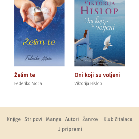
Želim te
Oni koji su voljeni
Federiko Moća
Viktorija Hislop
Knjige
Stripovi
Manga
Autori
Žanrovi
Klub čitalaca
U pripremi