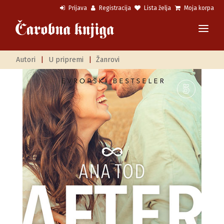
Prijava
Registracija
Lista želja
Moja korpa
Autori
|
U pripremi
|
Žanrovi