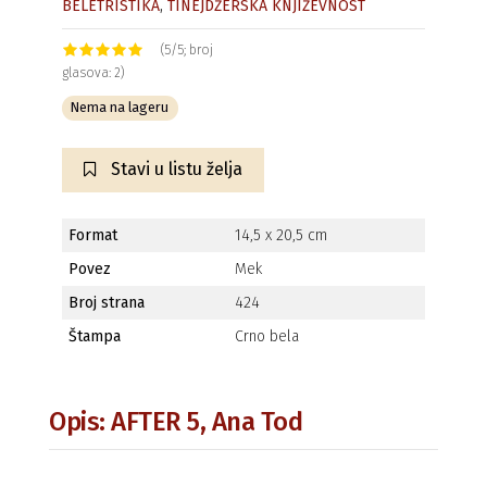
BELETRISTIKA
,
TINEJDŽERSKA KNJIŽEVNOST
(5/5; broj
glasova: 2)
Nema na lageru
Stavi u listu želja
Format
14,5 x 20,5 cm
Povez
Mek
Broj strana
424
Štampa
Crno bela
Opis: AFTER 5, Ana Tod