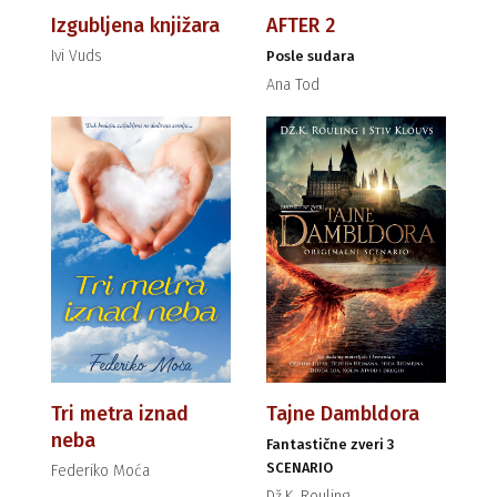
Izgubljena knjižara
AFTER 2
Ivi Vuds
Posle sudara
Ana Tod
Tri metra iznad
Tajne Dambldora
neba
Fantastične zveri 3
SCENARIO
Federiko Moća
Dž.K. Rouling