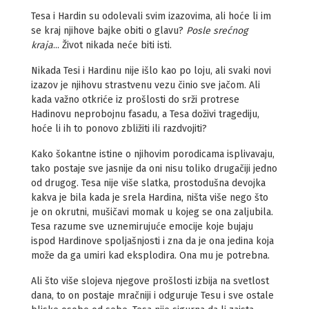
Tesa i Hardin su odolevali svim izazovima, ali hoće li im
se kraj njihove bajke obiti o glavu?
Posle srećnog
kraja
... Život nikada neće biti isti.
Nikada Tesi i Hardinu nije išlo kao po loju, ali svaki novi
izazov je njihovu strastvenu vezu činio sve jačom. Ali
kada važno otkriće iz prošlosti do srži protrese
Hadinovu neprobojnu fasadu, a Tesa doživi tragediju,
hoće li ih to ponovo zbližiti ili razdvojiti?
Kako šokantne istine o njihovim porodicama isplivavaju,
tako postaje sve jasnije da oni nisu toliko drugačiji jedno
od drugog. Tesa nije više slatka, prostodušna devojka
kakva je bila kada je srela Hardina, ništa više nego što
je on okrutni, mušičavi momak u kojeg se ona zaljubila.
Tesa razume sve uznemirujuće emocije koje bujaju
ispod Hardinove spoljašnjosti i zna da je ona jedina koja
može da ga umiri kad eksplodira. Ona mu je potrebna.
Ali što više slojeva njegove prošlosti izbija na svetlost
dana, to on postaje mračniji i odguruje Tesu i sve ostale