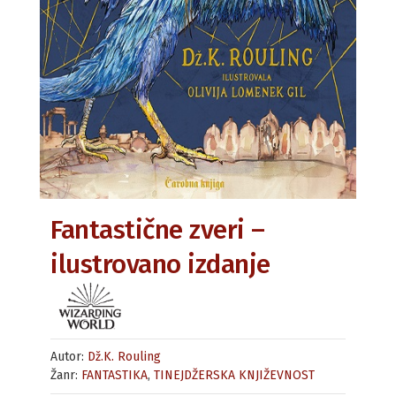
Fantastične zveri –
ilustrovano izdanje
Autor:
Dž.K. Rouling
Žanr:
FANTASTIKA
,
TINEJDŽERSKA KNJIŽEVNOST