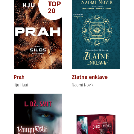
TOP
20
Prah
Zlatne enklave
Hju Haui
Naomi Novik