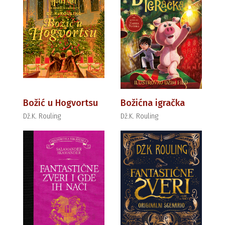
Božić u Hogvortsu
Božićna igračka
Dž.K. Rouling
Dž.K. Rouling