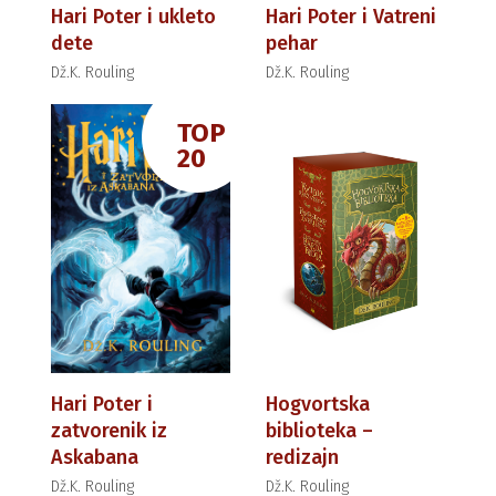
Hari Poter i ukleto
Hari Poter i Vatreni
dete
pehar
Dž.K. Rouling
Dž.K. Rouling
TOP
20
Hari Poter i
Hogvortska
zatvorenik iz
biblioteka –
Askabana
redizajn
Dž.K. Rouling
Dž.K. Rouling