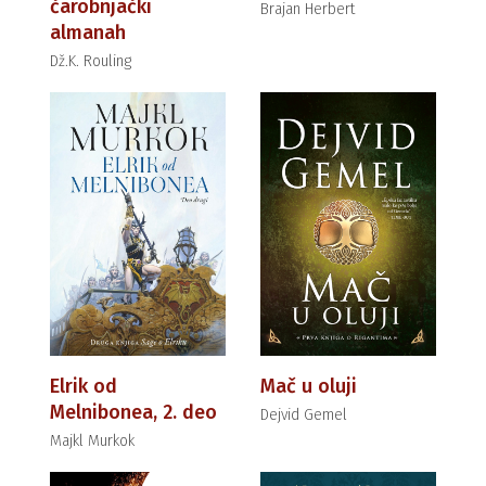
čarobnjački
Brajan Herbert
almanah
Dž.K. Rouling
Elrik od
Mač u oluji
Melnibonea, 2. deo
Dejvid Gemel
Majkl Murkok