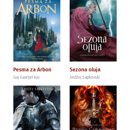
Pesma za Arbon
Sezona oluja
Gaj Gavrijel Kej
Andžej Sapkovski