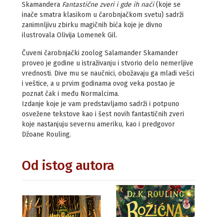
Skamandera
Fantastične zveri i gde ih naći
(koje se
inače smatra klasikom u čarobnjačkom svetu) sadrži
zanimnljivu zbirku magičnih bića koje je divno
ilustrovala Olivija Lomenek Gil.
Čuveni čarobnjački zoolog Salamander Skamander
proveo je godine u istraživanju i stvorio delo nemerljive
vrednosti. Dive mu se naučnici, obožavaju ga mladi vešci
i veštice, a u prvim godinama ovog veka postao je
poznat čak i među Normalcima.
Izdanje koje je vam predstavljamo sadrži i potpuno
osvežene tekstove kao i šest novih fantastičnih zveri
koje nastanjuju severnu ameriku, kao i predgovor
Džoane Rouling.
Od istog autora