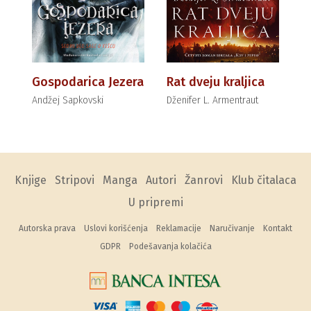
Gospodarica Jezera
Rat dveju kraljica
Andžej Sapkovski
Dženifer L. Armentraut
Knjige
Stripovi
Manga
Autori
Žanrovi
Klub čitalaca
U pripremi
Autorska prava
Uslovi korišćenja
Reklamacije
Naručivanje
Kontakt
GDPR
Podešavanja kolačića