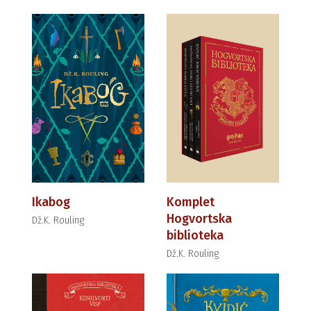
Ikabog
Komplet
Hogvortska
Dž.K. Rouling
biblioteka
Dž.K. Rouling