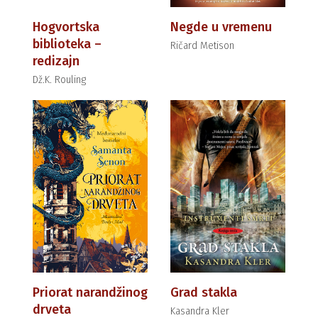
Hogvortska
Negde u vremenu
biblioteka –
Ričard Metison
redizajn
Dž.K. Rouling
Priorat narandžinog
Grad stakla
drveta
Kasandra Kler