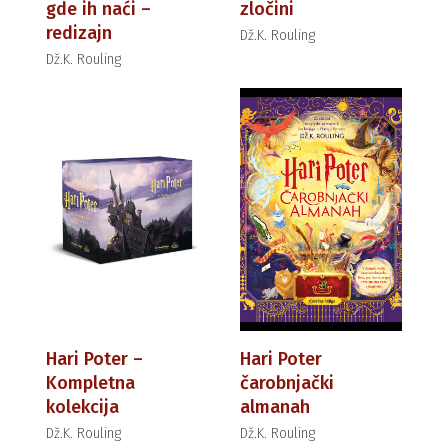
gde ih naći –
zločini
redizajn
Dž.K. Rouling
Dž.K. Rouling
Hari Poter –
Hari Poter
Kompletna
čarobnjački
kolekcija
almanah
Dž.K. Rouling
Dž.K. Rouling