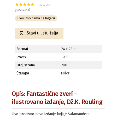
(5/5; broj
glasova: 3)
Trenutno nema na lageru
Stavi u listu želja
Format
24 x 28 cm
Povez
Tvrd
Broj strana
208
Štampa
Kolor
Opis: Fantastične zveri –
ilustrovano izdanje, Dž.K. Rouling
Ovo predivno novo izdanje knjige Salamandera