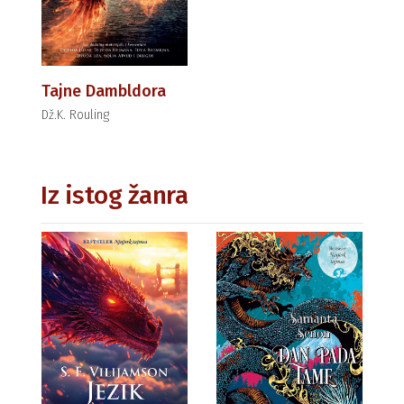
Tajne Dambldora
Dž.K. Rouling
Iz istog žanra