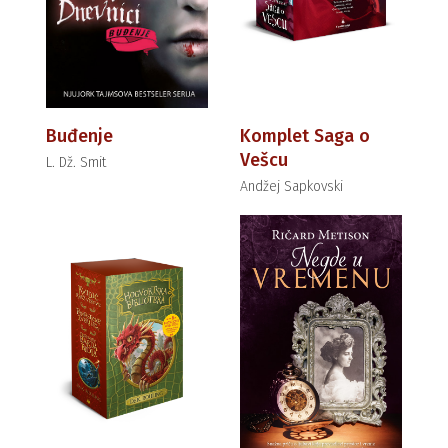
Buđenje
Komplet Saga o
Vešcu
L. Dž. Smit
Andžej Sapkovski