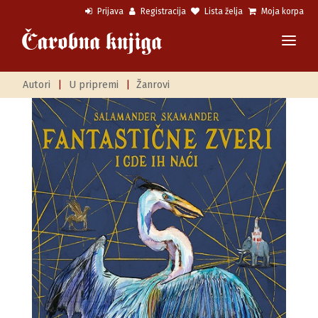
Prijava
Registracija
Lista želja
Moja korpa
Autori
|
U pripremi
|
Žanrovi