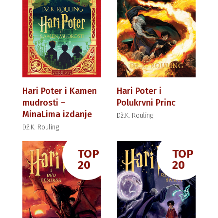
Hari Poter i Kamen
Hari Poter i
mudrosti –
Polukrvni Princ
MinaLima izdanje
Dž.K. Rouling
Dž.K. Rouling
TOP
TOP
20
20