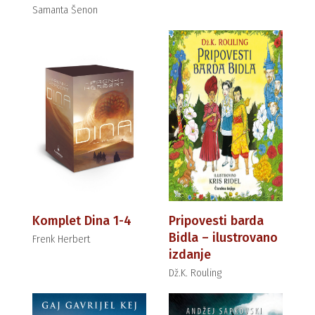
Samanta Šenon
Komplet Dina 1-4
Pripovesti barda
Bidla – ilustrovano
Frenk Herbert
izdanje
Dž.K. Rouling