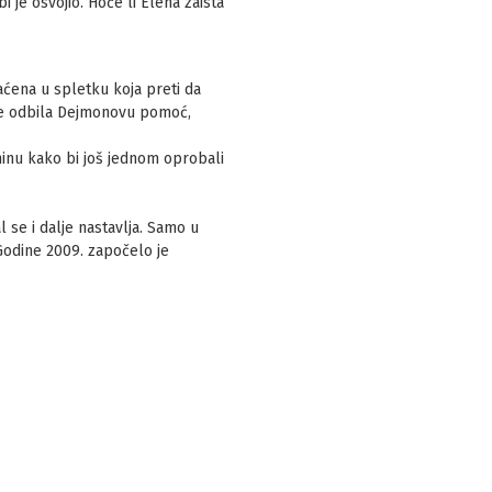
 je osvojio. Hoće li Elena zaista
aćena u spletku koja preti da
 je odbila Dejmonovu pomoć,
minu kako bi još jednom oprobali
al se i dalje nastavlja. Samo u
 Godine 2009. započelo je