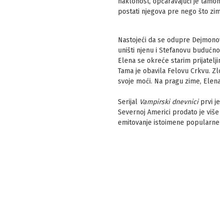
naklonost, opčaravajući je tamom.
postati njegova pre nego što zi
Nastojeći da se odupre Dejmonovi
uništi njenu i Stefanovu budućno
Elena se okreće starim prijatelj
Tama je obavila Felovu Crkvu. Zl
svoje moći. Na pragu zime, Elena 
Serijal
Vampirski dnevnici
prvi je
Severnoj Americi prodato je više 
emitovanje istoimene popularne 