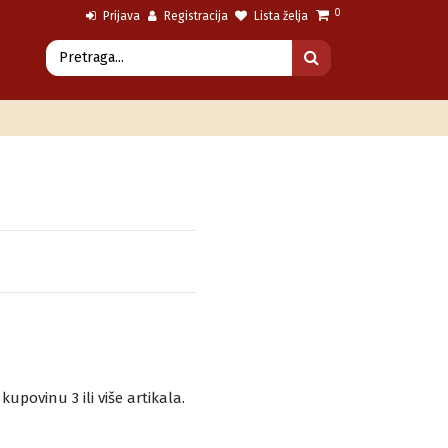
0
Prijava
Registracija
Lista želja
povinu 3 ili više artikala.