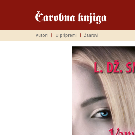
Autori
|
U pripremi
|
Žanrovi