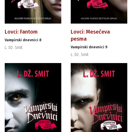
Lovci: Fantom
Lovci: Mesečeva
pesma
Vampirski dnevnici 8
Vampirski dnevnici 9
L. Dž. Smit
L. Dž. Smit