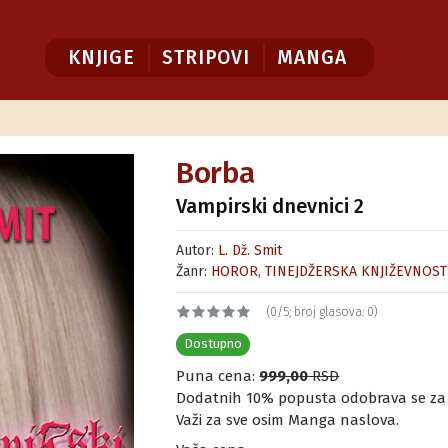
KNJIGE
STRIPOVI
MANGA
Borba
Vampirski dnevnici 2
Autor:
L. Dž. Smit
Žanr:
HOROR
,
TINEJDŽERSKA KNJIŽEVNOST
(0/5; broj glasova: 0)
Dostupno
Puna cena:
999,00
RSD
Dodatnih 10% popusta odobrava se za ku
Važi za sve osim Manga naslova.