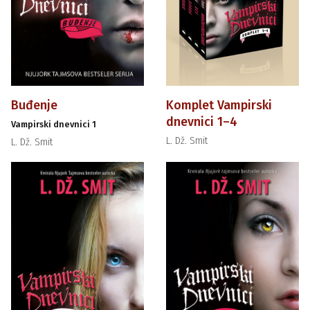
Buđenje
Komplet Vampirski
dnevnici 1–4
Vampirski dnevnici 1
L. Dž. Smit
L. Dž. Smit