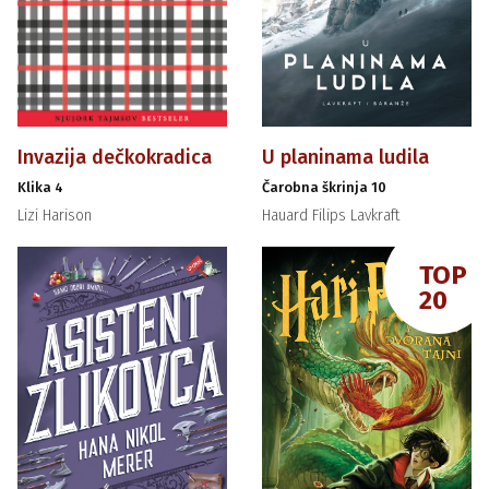
Invazija dečkokradica
U planinama ludila
Klika 4
Čarobna škrinja 10
Lizi Harison
Hauard Filips Lavkraft
TOP
20