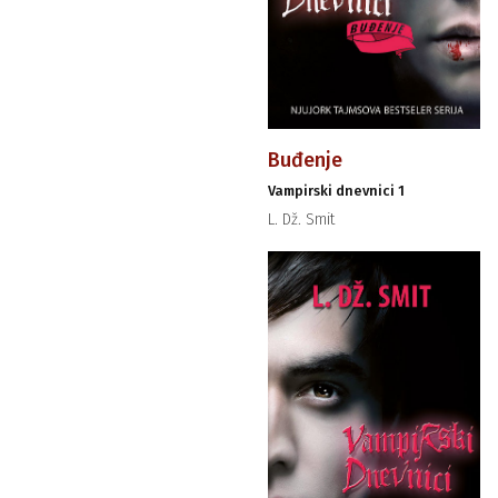
Buđenje
Vampirski dnevnici 1
L. Dž. Smit