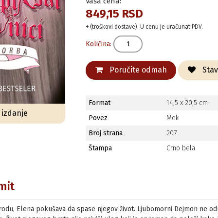
Vaša cena:
849,15 RSD
+ (troškovi dostave). U cenu je uračunat PDV.
Količina:
Poručite odmah
Stavi
Format
14,5 x 20,5 cm
o izdanje
Povez
Mek
Broj strana
207
Štampa
Crno bela
mit
rodu, Elena pokušava da spase njegov život. Ljubomorni Dejmon ne od