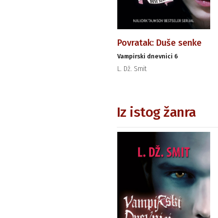
Povratak: Duše senke
Vampirski dnevnici 6
L. Dž. Smit
Iz istog žanra