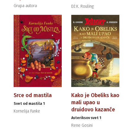
Grupa autora
Dž.K. Rouling
Srce od mastila
Kako je Obeliks kao
mali upao u
Svet od mastila 1
druidovo kazanče
Kornelija Funke
Asteriksov svet 1
Rene Gosini