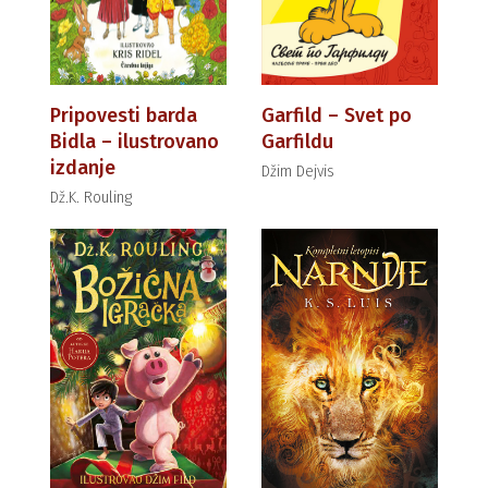
Pripovesti barda
Garfild – Svet po
Bidla – ilustrovano
Garfildu
izdanje
Džim Dejvis
Dž.K. Rouling