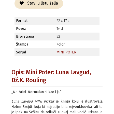
Stavi u listu želja
Format
22 x 17 cm
Povez
Tvrd
Broj strana
32
Štampa
Kolor
Serijal
MINI POTER
Opis: Mini Poter: Luna Lavgud,
Dž.K. Rouling
„Ne brini. Normalan si kao i ja.”
Luna Lavgud MINI POTER
je knjiga koju je ilustrovala
Helen Brejdi, koja bi najradije bila rejvenkloovka, ali to
je ipak na Šeširu da odluči. U ovaj mali vodič utkana je