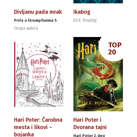
Divljanu pada mrak
Ikabog
Dž.K. Rouling
Priče o štrumpfovima 5
Grupa autora
TOP
20
Hari Poter: Čarobna
Hari Poter i
mesta i likovi –
Dvorana tajni
bojanka
Hari Poter 2. deo