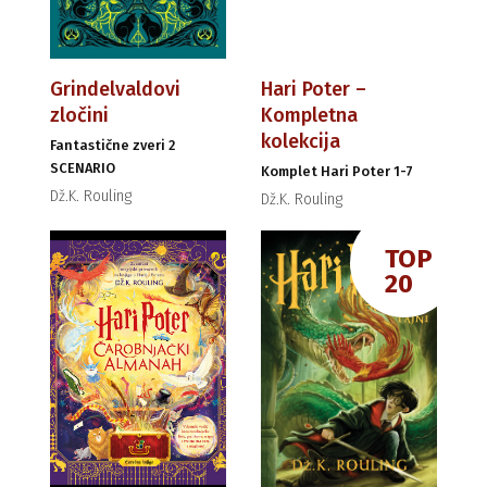
Grindelvaldovi
Hari Poter –
zločini
Kompletna
kolekcija
Fantastične zveri 2
SCENARIO
Komplet Hari Poter 1-7
Dž.K. Rouling
Dž.K. Rouling
TOP
20