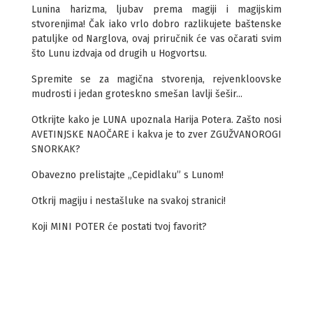
Lunina harizma, ljubav prema magiji i magijskim
stvorenjima! Čak iako vrlo dobro razlikujete baštenske
patuljke od Narglova, ovaj priručnik će vas očarati svim
što Lunu izdvaja od drugih u Hogvortsu.
Spremite se za magična stvorenja, rejvenkloovske
mudrosti i jedan groteskno smešan lavlji šešir...
Otkrijte kako je LUNA upoznala Harija Potera. Zašto nosi
AVETINJSKE NAOČARE i kakva je to zver ZGUŽVANOROGI
SNORKAK?
Obavezno prelistajte „Cepidlaku” s Lunom!
Otkrij magiju i nestašluke na svakoj stranici!
Koji MINI POTER će postati tvoj favorit?