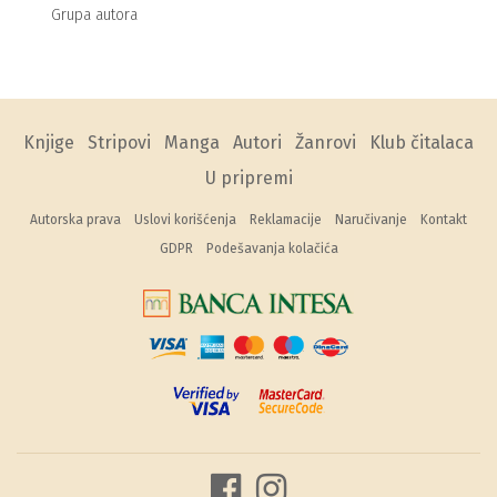
Grupa autora
Knjige
Stripovi
Manga
Autori
Žanrovi
Klub čitalaca
U pripremi
Autorska prava
Uslovi korišćenja
Reklamacije
Naručivanje
Kontakt
GDPR
Podešavanja kolačića