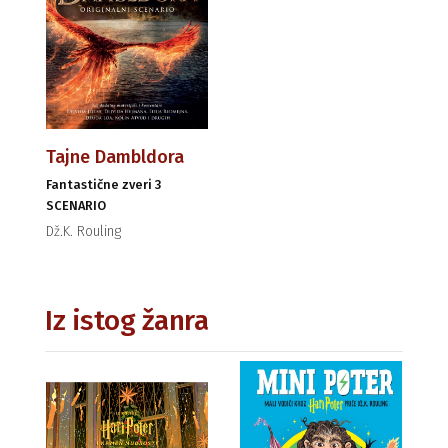
Tajne Dambldora
Fantastične zveri 3
SCENARIO
Dž.K. Rouling
Iz istog žanra