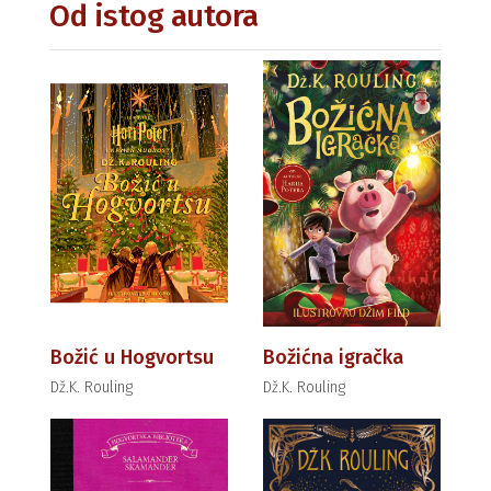
Od istog autora
Božić u Hogvortsu
Božićna igračka
Dž.K. Rouling
Dž.K. Rouling