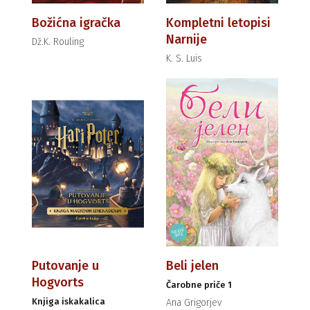
Božićna igračka
Kompletni letopisi
Narnije
Dž.K. Rouling
K. S. Luis
Putovanje u
Beli jelen
Hogvorts
Čarobne priče 1
Knjiga iskakalica
Ana Grigorjev