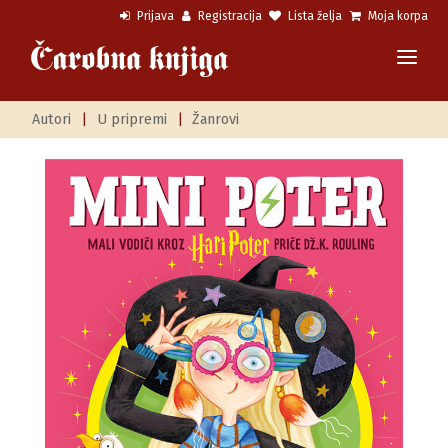
Prijava
Registracija
Lista želja
Moja korpa
Autori
|
U pripremi
|
Žanrovi