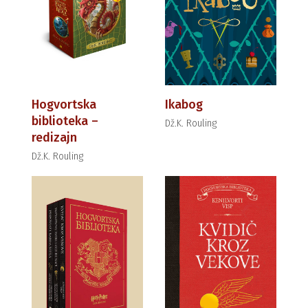
Hogvortska
Ikabog
biblioteka –
Dž.K. Rouling
redizajn
Dž.K. Rouling