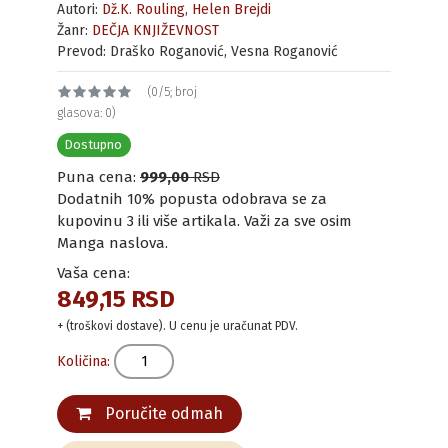
Autori:
Dž.K. Rouling
,
Helen Brejdi
Žanr:
DEČJA KNJIŽEVNOST
Prevod: Draško Roganović, Vesna Roganović
(0/5; broj
glasova: 0)
Dostupno
Puna cena:
999,00
RSD
Dodatnih 10% popusta odobrava se za
kupovinu 3 ili više artikala. Važi za sve osim
Manga naslova.
Vaša cena:
849,15 RSD
+ (troškovi dostave). U cenu je uračunat PDV.
Količina:
Poručite odmah