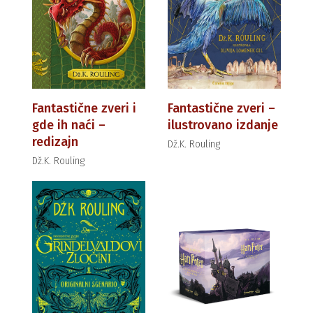
Fantastične zveri i
Fantastične zveri –
gde ih naći –
ilustrovano izdanje
redizajn
Dž.K. Rouling
Dž.K. Rouling