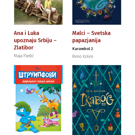
Ana i Luka
Malci – Svetska
upoznaju Srbiju –
papazjanija
Zlatibor
Karambol 2
Maja Pantić
Reno Kolen