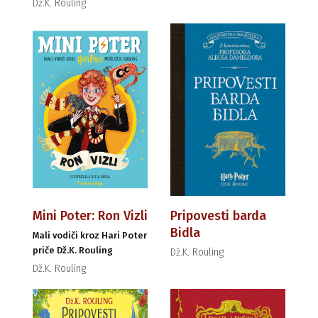
Dž.K. Rouling
Mini Poter: Ron Vizli
Pripovesti barda
Bidla
Mali vodiči kroz Hari Poter
priče Dž.K. Rouling
Dž.K. Rouling
Dž.K. Rouling