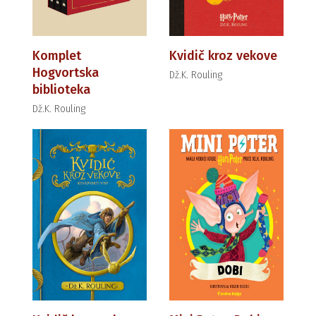
Komplet
Kvidič kroz vekove
Hogvortska
Dž.K. Rouling
biblioteka
Dž.K. Rouling