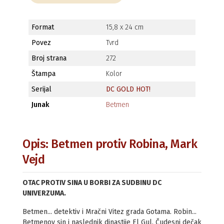
Format
15,8 x 24 cm
Povez
Tvrd
Broj strana
272
Štampa
Kolor
Serijal
DC GOLD HOT!
Junak
Betmen
Opis: Betmen protiv Robina, Mark
Vejd
OTAC PROTIV SINA U BORBI ZA SUDBINU DC
UNIVERZUMA.
Betmen... detektiv i Mračni Vitez grada Gotama. Robin...
Betmenov sin i naslednik dinastije El Gul. Čudesni dečak