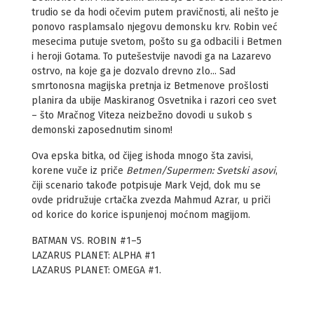
trudio se da hodi očevim putem pravičnosti, ali nešto je
ponovo rasplamsalo njegovu demonsku krv. Robin već
mesecima putuje svetom, pošto su ga odbacili i Betmen
i heroji Gotama. To putešestvije navodi ga na Lazarevo
ostrvo, na koje ga je dozvalo drevno zlo... Sad
smrtonosna magijska pretnja iz Betmenove prošlosti
planira da ubije Maskiranog Osvetnika i razori ceo svet
– što Mračnog Viteza neizbežno dovodi u sukob s
demonski zaposednutim sinom!
Ova epska bitka, od čijeg ishoda mnogo šta zavisi,
korene vuče iz priče
Betmen/Supermen: Svetski asovi
,
čiji scenario takođe potpisuje Mark Vejd, dok mu se
ovde pridružuje crtačka zvezda Mahmud Azrar, u priči
od korice do korice ispunjenoj moćnom magijom.
BATMAN VS. ROBIN #1–5
LAZARUS PLANET: ALPHA #1
LAZARUS PLANET: OMEGA #1.