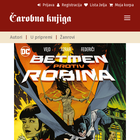
Prijava
Registracija
Lista želja
Moja korpa
Autori
|
U pripremi
|
Žanrovi