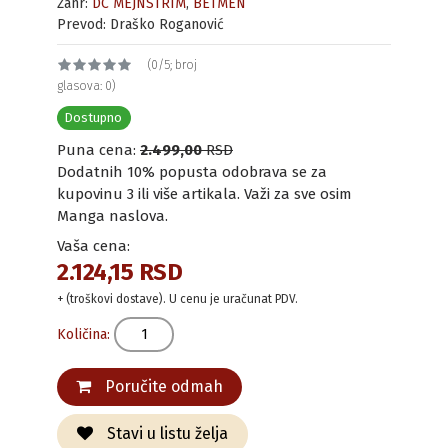
Žanr:
DC MEJNSTRIM
,
BETMEN
Prevod: Draško Roganović
(0/5; broj
glasova: 0)
Dostupno
Puna cena:
2.499,00
RSD
Dodatnih 10% popusta odobrava se za
kupovinu 3 ili više artikala. Važi za sve osim
Manga naslova.
Vaša cena:
2.124,15 RSD
+ (troškovi dostave). U cenu je uračunat PDV.
Količina:
Poručite odmah
Stavi u listu želja