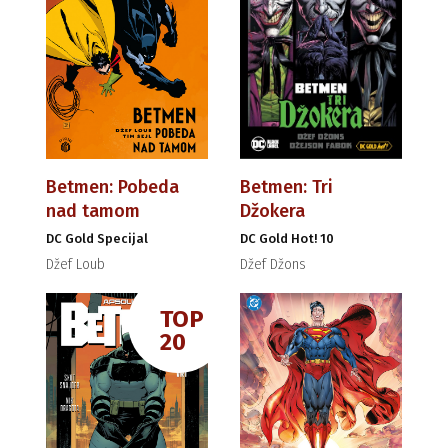
Betmen: Pobeda
Betmen: Tri
nad tamom
Džokera
DC Gold Specijal
DC Gold Hot! 10
Džef Loub
Džef Džons
TOP
20