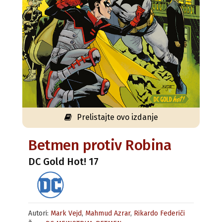
Prelistajte ovo izdanje
Betmen protiv Robina
DC Gold Hot! 17
Autori:
Mark Vejd
,
Mahmud Azrar
,
Rikardo Federiči