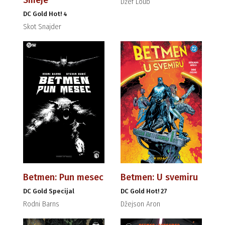
Smeje
Džef Loub
DC Gold Hot! 4
Skot Snajder
Betmen: Pun mesec
Betmen: U svemiru
DC Gold Specijal
DC Gold Hot! 27
Rodni Barns
Džejson Aron