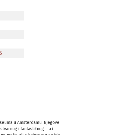
US
ksmuseuma u Amsterdamu. Njegove
tvarnog i fantastičnog – a i