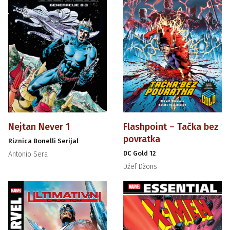
Nejtan Never 1
Flashpoint – Tačka bez
povratka
Riznica Bonelli Serijal
DC Gold 12
Antonio Sera
Džef Džons