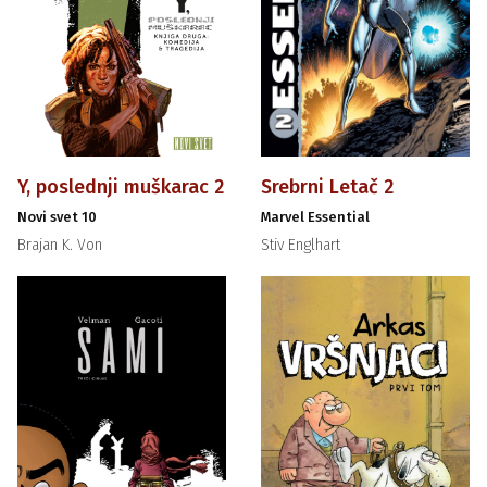
Y, poslednji muškarac 2
Srebrni Letač 2
Novi svet 10
Marvel Essential
Brajan K. Von
Stiv Englhart