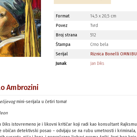
Format
14,5 x 20,5 cm
Povez
Tvrd
Broj strana
512
Štampa
Crno bela
Serijal
Riznica Bonelli OMNIB
Junak
Jan Diks
rlo Ambrozini
elijevog
mini-serijala u četiri toma!
leon
an Diks istovremeno je i likovni kritičar koji radi kao konsultant Raj
običan detektivski posao – odvijaju se na rubu umetnosti i kriminala, s