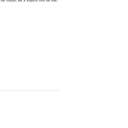
e ne može, ali s kojom mu ne ide.