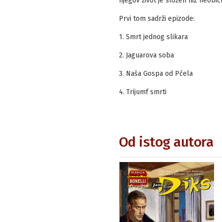
njegov život je složen niz neobič
Prvi tom sadrži epizode:
1. Smrt jednog slikara
2. Jaguarova soba
3. Naša Gospa od Pčela
4. Trijumf smrti
Od istog autora