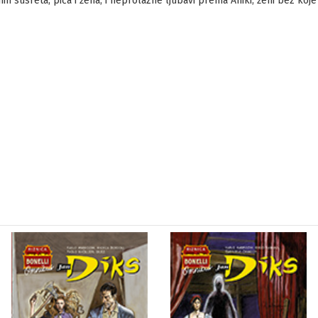
nih susreta, pića i žena, i neprolazne ljubavi prema Aniki, ženi bez koj