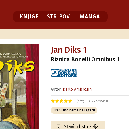
KNJIGE
STRIPOVI
MANGA
Jan Diks 1
Riznica Bonelli Omnibus 1
Autor:
Karlo Ambrozini
(5/5; broj glasova: 1)
Trenutno nema na lageru
Stavi u listu želja