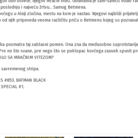
egov duh osvete, njegov Mračni Vitez. Godinama je sam-samcit vodio ra
ju poslednju i najveću žrtvu... Samog Betmena.
včegu u Aleji zločina, mestu na kom je nastao. Njegovi najbliži prijatelji 
 od njih pripoveda veoma različitu priču o Betmenu kojeg su poznavali: 
ika posmatra taj sablasni pomen. Ona zna da međusobno suprotstavljene
. Pre no što svane, pre nego što se poklopac kovčega zauvek spusti 
 ZBILO SA MRAČNIM VITEZOM?
a savremenog stripa.
S #853, BATMAN BLACK
SPECIAL #1,