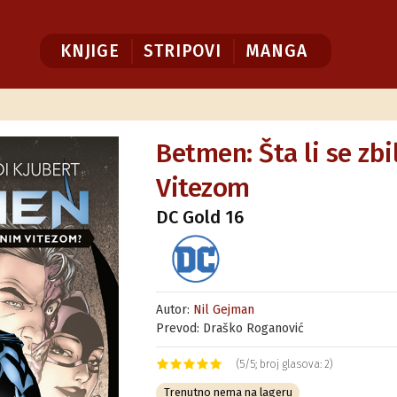
KNJIGE
STRIPOVI
MANGA
Betmen: Šta li se zb
Vitezom
DC Gold 16
Autor:
Nil Gejman
Prevod: Draško Roganović
(5/5; broj glasova: 2)
Trenutno nema na lageru