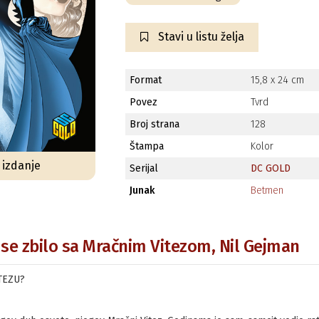
Stavi u listu želja
Format
15,8 x 24 cm
Povez
Tvrd
Broj strana
128
Štampa
Kolor
o izdanje
Serijal
DC GOLD
Junak
Betmen
i se zbilo sa Mračnim Vitezom, Nil Gejman
TEZU?