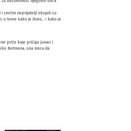
t za bezbednost njegovih ulica.
i smrtni neprijatelji okupili su
o tome kako je živeo... i kako je
 priče koje pričaju junaci i
preko Betmena, ona mora da