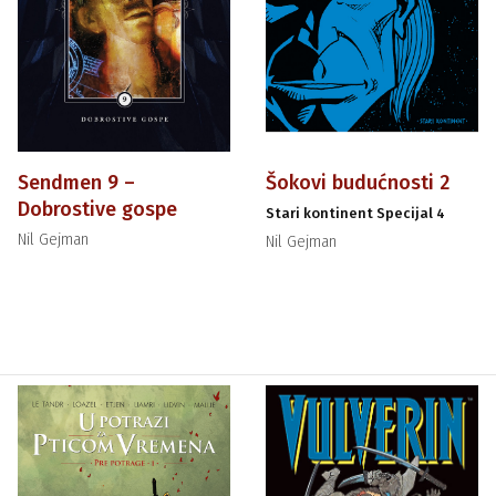
Sendmen 9 –
Šokovi budućnosti 2
Dobrostive gospe
Stari kontinent Specijal 4
Nil Gejman
Nil Gejman