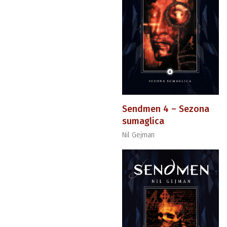
Sendmen 4 – Sezona
sumaglica
Nil Gejman