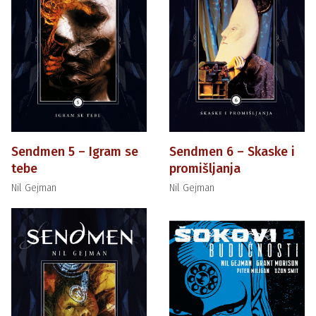
Sendmen 5 – Igram se
Sendmen 6 – Skaske i
tebe
promišljanja
Nil Gejman
Nil Gejman