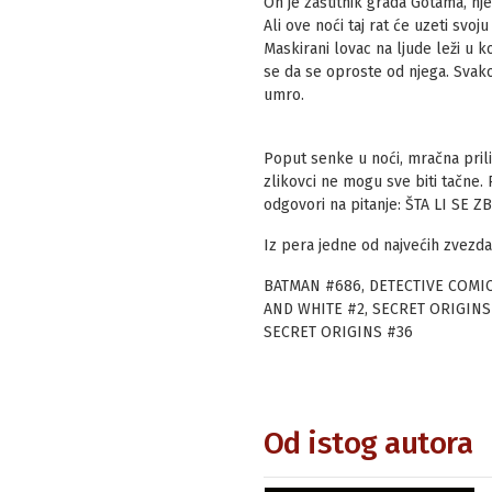
On je zaštitnik grada Gotama, nj
Ali ove noći taj rat će uzeti svo
Maskirani lovac na ljude leži u ko
se da se oproste od njega. Svako
umro.
Poput senke u noći, mračna pril
zlikovci ne mogu sve biti tačne
odgovori na pitanje: ŠTA LI SE
Iz pera jedne od najvećih zvezd
BATMAN #686, DETECTIVE COMIC
AND WHITE #2, SECRET ORIGINS 
SECRET ORIGINS #36
Od istog autora