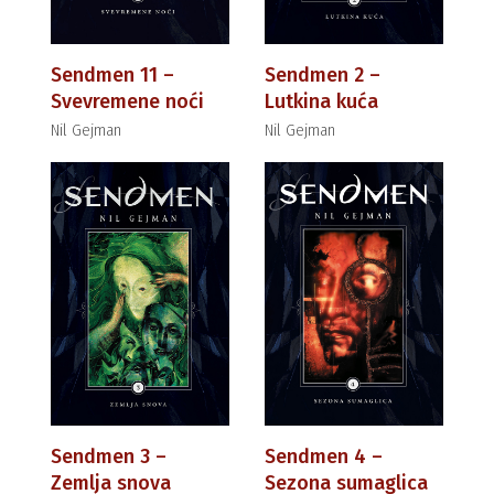
Sendmen 11 –
Sendmen 2 –
Svevremene noći
Lutkina kuća
Nil Gejman
Nil Gejman
Sendmen 3 –
Sendmen 4 –
Zemlja snova
Sezona sumaglica