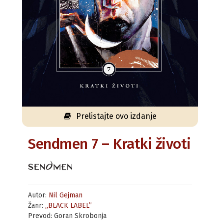
Prelistajte ovo izdanje
Sendmen 7 – Kratki životi
Autor:
Nil Gejman
Žanr:
„BLACK LABEL”
Prevod: Goran Skrobonja