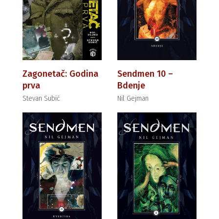
Zagonetač: Godina
Sendmen 10 –
prva
Bdenje
Stevan Subić
Nil Gejman