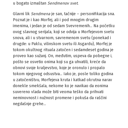
u bogato izmaštan
Sendmenov svet
.
Glavni lik
Sendmena
je san, tačnije – personifikacija sna.
Poznat je i kao Morfej, ali i pod mnogim drugim
imenima, i jedan je od sedam Svevremenih... Na početku
ovog slavnog serijala, koji se odvija u Morfejevom svetu
snova, ali i u stvarnom, savremenom svetu (ponekad i
drugde: u Paklu, vilinskom svetu ili Asgardu), Morfej je
tokom okultnog rituala zatočen i sedamdeset godina je
proveo kao sužanj. On, međutim, uspeva da pobegne i,
pošto se osvetio onima koji su ga uhvatili, kreće da
obnovi svoje kraljevstvo, koje je oronulo i propalo
tokom njegovog odsustva... Iako je, posle toliko godina
u zatočeništvu, Morfejeva kruta i katkad okrutna narav
donekle smekšala, nekome ko je navikao da eonima
suvereno vlada može biti veoma teško da prihvati
neminovnost i nužnost promene i pokuša da raščini
negdašnje grehe...