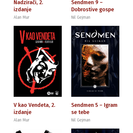
Nadzirači, 2.
Sendmen 9 –
izdanje
Dobrostive gospe
Alan Mur
Nil Gejman
V kao Vendeta, 2.
Sendmen 5 – Igram
izdanje
se tebe
Alan Mur
Nil Gejman