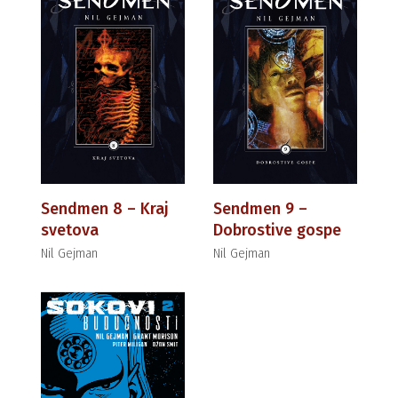
Sendmen 8 – Kraj
Sendmen 9 –
svetova
Dobrostive gospe
Nil Gejman
Nil Gejman