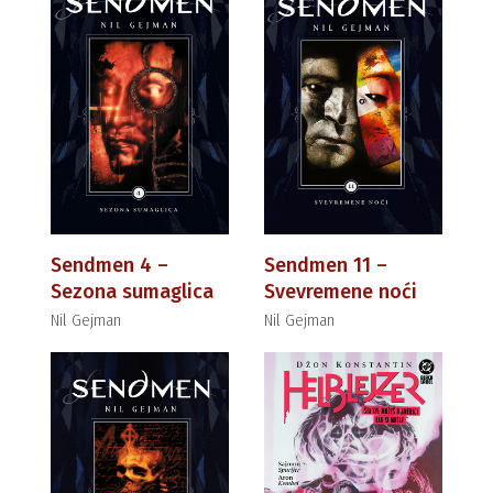
Sendmen 4 –
Sendmen 11 –
Sezona sumaglica
Svevremene noći
Nil Gejman
Nil Gejman