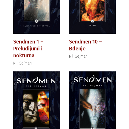
Sendmen 1 –
Sendmen 10 –
Preludijumi i
Bdenje
nokturna
Nil Gejman
Nil Gejman