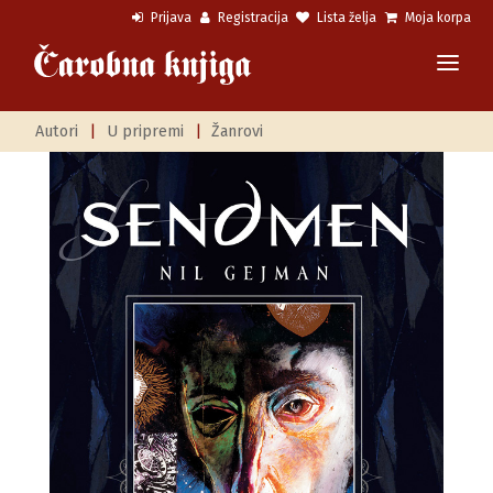
Prijava
Registracija
Lista želja
Moja korpa
Autori
|
U pripremi
|
Žanrovi