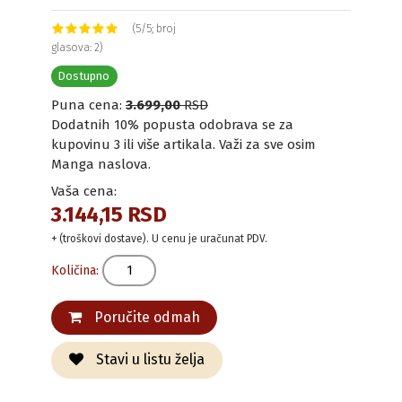
(5/5; broj
glasova: 2)
Dostupno
Puna cena:
3.699,00
RSD
Dodatnih 10% popusta odobrava se za
kupovinu 3 ili više artikala. Važi za sve osim
Manga naslova.
Vaša cena:
3.144,15 RSD
+ (troškovi dostave). U cenu je uračunat PDV.
Količina:
Poručite odmah
Stavi u listu želja