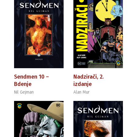
Sendmen 10 –
Nadzirači, 2.
Bdenje
izdanje
Nil Gejman
Alan Mur