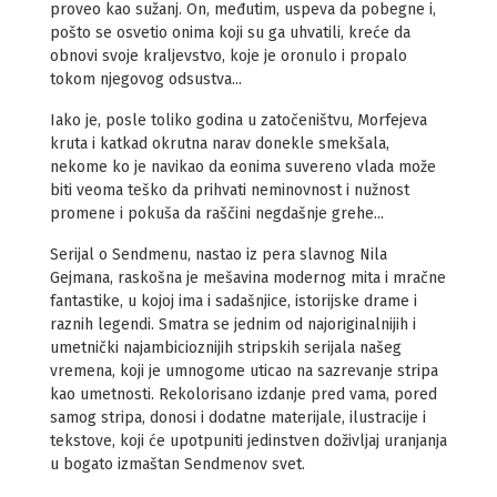
proveo kao sužanj. On, međutim, uspeva da pobegne i,
pošto se osvetio onima koji su ga uhvatili, kreće da
obnovi svoje kraljevstvo, koje je oronulo i propalo
tokom njegovog odsustva...
Iako je, posle toliko godina u zatočeništvu, Morfejeva
kruta i katkad okrutna narav donekle smekšala,
nekome ko je navikao da eonima suvereno vlada može
biti veoma teško da prihvati neminovnost i nužnost
promene i pokuša da raščini negdašnje grehe...
Serijal o Sendmenu, nastao iz pera slavnog Nila
Gejmana, raskošna je mešavina modernog mita i mračne
fantastike, u kojoj ima i sadašnjice, istorijske drame i
raznih legendi. Smatra se jednim od najoriginalnijih i
umetnički najambicioznijih stripskih serijala našeg
vremena, koji je umnogome uticao na sazrevanje stripa
kao umetnosti. Rekolorisano izdanje pred vama, pored
samog stripa, donosi i dodatne materijale, ilustracije i
tekstove, koji će upotpuniti jedinstven doživljaj uranjanja
u bogato izmaštan Sendmenov svet.