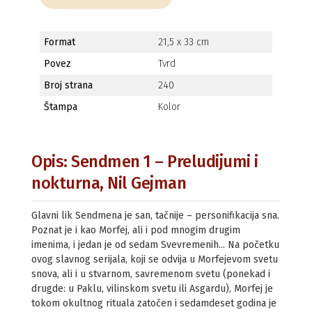
Format
21,5 x 33 cm
Povez
Tvrd
Broj strana
240
Štampa
Kolor
Opis: Sendmen 1 – Preludijumi i
nokturna, Nil Gejman
Glavni lik Sendmena je san, tačnije – personifikacija sna.
Poznat je i kao Morfej, ali i pod mnogim drugim
imenima, i jedan je od sedam Svevremenih... Na početku
ovog slavnog serijala, koji se odvija u Morfejevom svetu
snova, ali i u stvarnom, savremenom svetu (ponekad i
drugde: u Paklu, vilinskom svetu ili Asgardu), Morfej je
tokom okultnog rituala zatočen i sedamdeset godina je