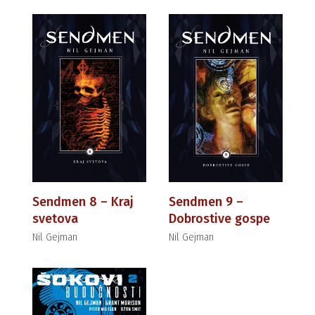
Sendmen 8 – Kraj
Sendmen 9 –
svetova
Dobrostive gospe
Nil Gejman
Nil Gejman