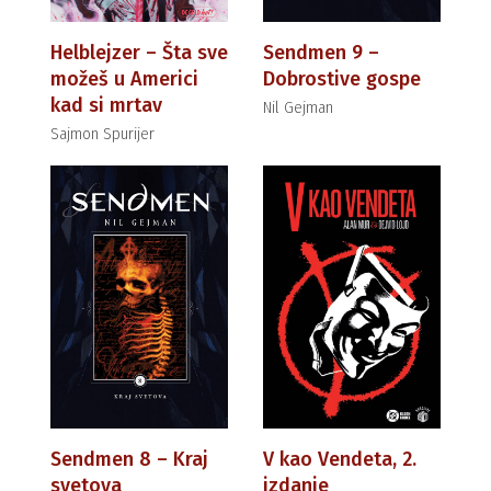
Helblejzer – Šta sve
Sendmen 9 –
možeš u Americi
Dobrostive gospe
kad si mrtav
Nil Gejman
Sajmon Spurijer
Sendmen 8 – Kraj
V kao Vendeta, 2.
svetova
izdanje