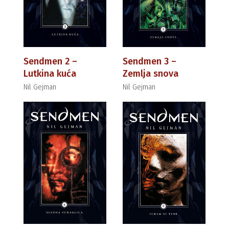
Sendmen 2 –
Sendmen 3 –
Lutkina kuća
Zemlja snova
Nil Gejman
Nil Gejman