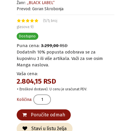
Žanr:
„BLACK LABEL”
Prevod: Goran Skrobonja
(5/5; broj
glasova: 9)
Dostupno
Puna cena:
3.299,00
RSD
Dodatnih 10% popusta odobrava se za
kupovinu 3 ili više artikala. Važi za sve osim
Manga naslova.
Vaša cena:
2.804,15 RSD
+ (troškovi dostave). U cenu je uračunat PDV.
Količina:
Poručite odmah
Stavi u listu želja