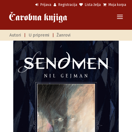
Prijava
Registracija
Lista želja
Moja korpa
Autori
|
U pripremi
|
Žanrovi