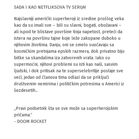
SADA I KAO NETFLIKSOVA TV SERIJA!
Najslavniji američki superheroji iz sredine prošlog veka
kao da su imali sve – bili su slavni, bogati, obožavani –
ali ispod te blistave površine tinja napetost, preteći da
istera na površinu tajne koje leže zakopane duboko u
njihovim životima. Danju, oni se smelo suočavaju sa
kosmičkim pretnjama epskih razmera, dok privatno biju
bitke sa skandalima iza zatvorenih vrata. Iako su
supermoćni, njihovi problemi su isti kao naši, sasvim
ljudski, i dok pritisak na te superselebritije postaje sve
veći, jedan od članova tima odlazi da se priključi
društvenim nemirima i političkim potresima u Americi iz
šezdesetih...
„Pravi podsetnik šta se sve može sa superherojskim
pričama.“
- DOOM ROCKET