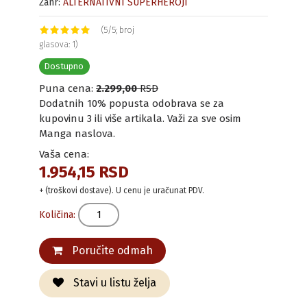
Žanr:
ALTERNATIVNI SUPERHEROJI
(5/5; broj
glasova: 1)
Dostupno
Puna cena:
2.299,00
RSD
Dodatnih 10% popusta odobrava se za
kupovinu 3 ili više artikala. Važi za sve osim
Manga naslova.
Vaša cena:
1.954,15 RSD
+ (troškovi dostave). U cenu je uračunat PDV.
Količina:
Poručite odmah
Stavi u listu želja