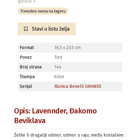
glasova: 1)
Trenutno nema na lageru
Stavi u listu želja
Format
16,5 x 23,5 cm
Povez
Tvrd
Broj strana
144
Štampa
Kolor
Serijal
Riznica Bonelli GRANDE
Opis: Lavennder, Đakomo
Beviklava
Želite li drugačiji odmor, odmor u raju, među kristalnim