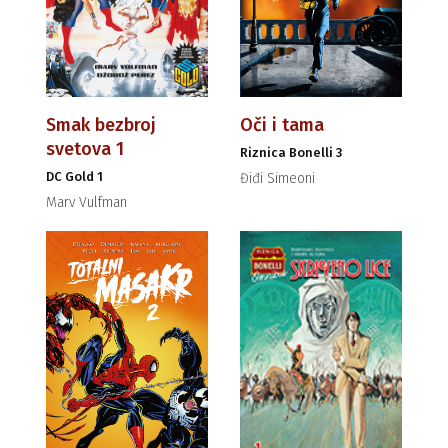
Smak bezbroj
Oči i tama
svetova 1
Riznica Bonelli 3
DC Gold 1
Điđi Simeoni
Marv Vulfman