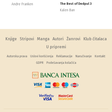
The Best of Dedpul 3
Andre Franken
Kalen Ban
Knjige
Stripovi
Manga
Autori
Žanrovi
Klub čitalaca
U pripremi
Autorska prava
Uslovi korišćenja
Reklamacije
Naručivanje
Kontakt
GDPR
Podešavanja kolačića