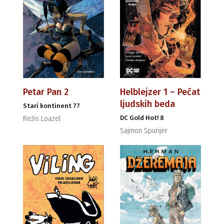
Petar Pan 2
Helblejzer 1 – Pečat
ljudskih beda
Stari kontinent 77
DC Gold Hot! 8
Režis Loazel
Sajmon Spurijer