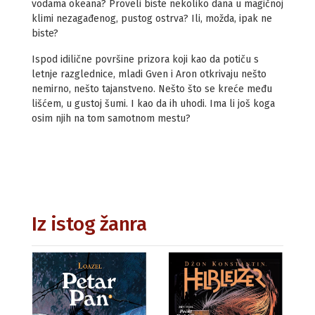
vodama okeana? Proveli biste nekoliko dana u magičnoj
klimi nezagađenog, pustog ostrva? Ili, možda, ipak ne
biste?
Ispod idilične površine prizora koji kao da potiču s
letnje razglednice, mladi Gven i Aron otkrivaju nešto
nemirno, nešto tajanstveno. Nešto što se kreće među
lišćem, u gustoj šumi. I kao da ih uhodi. Ima li još koga
osim njih na tom samotnom mestu?
Iz istog žanra