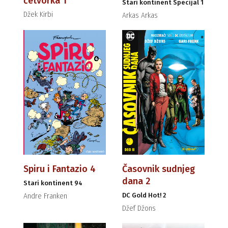
četvorka 1
Stari kontinent Specijal 1
Džek Kirbi
Arkas Arkas
Spiru i Fantazio 4
Časovnik sudnjeg
dana 2
Stari kontinent 94
DC Gold Hot! 2
Andre Franken
Džef Džons