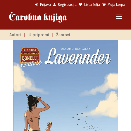
Prijava
Registracija
Lista želja
Moja korpa
Autori
|
U pripremi
|
Žanrovi