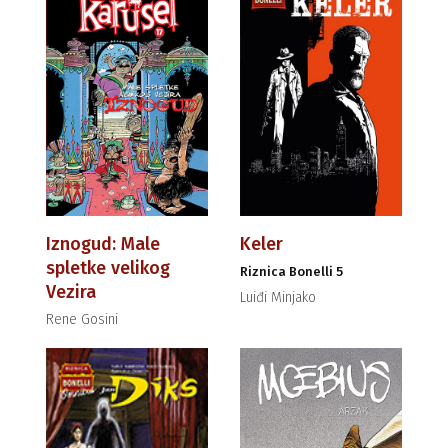
Iznogud: Male
Keler
spletke velikog
Riznica Bonelli 5
Vezira
Luiđi Minjako
Rene Gosini