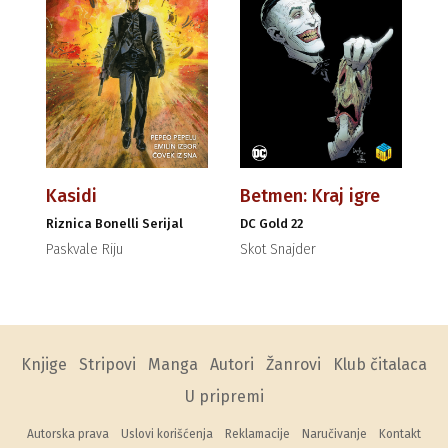
Kasidi
Betmen: Kraj igre
Riznica Bonelli Serijal
DC Gold 22
Paskvale Riju
Skot Snajder
Knjige
Stripovi
Manga
Autori
Žanrovi
Klub čitalaca
U pripremi
Autorska prava
Uslovi korišćenja
Reklamacije
Naručivanje
Kontakt