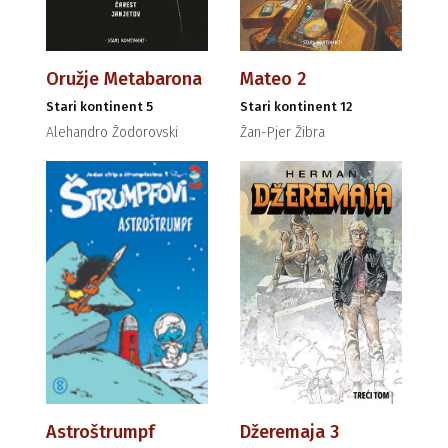
Oružje Metabarona
Mateo 2
Stari kontinent 5
Stari kontinent 12
Alehandro Žodorovski
Žan-Pjer Žibra
Astroštrumpf
Džeremaja 3