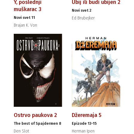
Y, poslednji
Ubij ili budi ubijen 2
muškarac 3
Novi svet 2
Novi svet 11
Ed Brubejker
Brajan K. Von
Ostrvo paukova 2
Džeremaja 5
The best of Spajdermen 8
Epizode 13-15
Den Slot
Herman Ipen