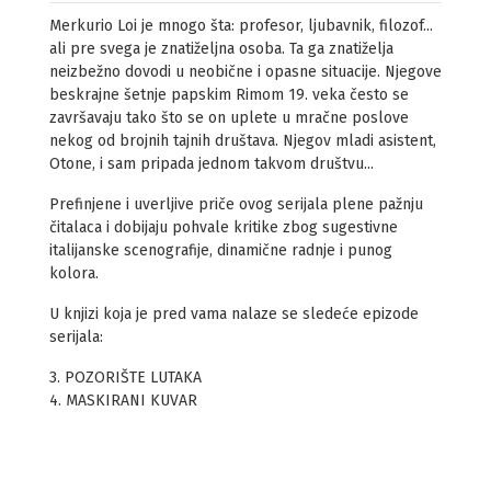
Merkurio Loi je mnogo šta: profesor, ljubavnik, filozof...
ali pre svega je znatiželjna osoba. Ta ga znatiželja
neizbežno dovodi u neobične i opasne situacije. Njegove
beskrajne šetnje papskim Rimom 19. veka često se
završavaju tako što se on uplete u mračne poslove
nekog od brojnih tajnih društava. Njegov mladi asistent,
Otone, i sam pripada jednom takvom društvu...
Prefinjene i uverljive priče ovog serijala plene pažnju
čitalaca i dobijaju pohvale kritike zbog sugestivne
italijanske scenografije, dinamične radnje i punog
kolora.
U knjizi koja je pred vama nalaze se sledeće epizode
serijala:
3. POZORIŠTE LUTAKA
4. MASKIRANI KUVAR