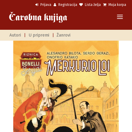
Prijava
Registracija
Lista želja
Moja korpa
Autori
|
U pripremi
|
Žanrovi