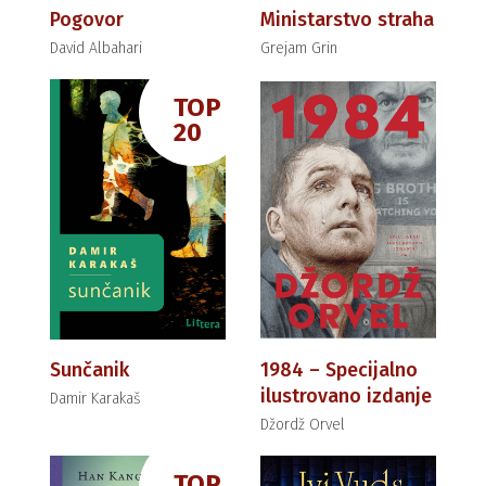
Pogovor
Ministarstvo straha
David Albahari
Grejam Grin
TOP
20
Sunčanik
1984 – Specijalno
ilustrovano izdanje
Damir Karakaš
Džordž Orvel
TOP