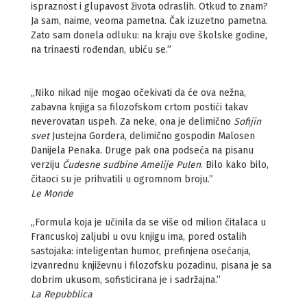
ispraznost i glupavost života odraslih. Otkud to znam?
Ja sam, naime, veoma pametna. Čak izuzetno pametna.
Zato sam donela odluku: na kraju ove školske godine,
na trinaesti rođendan, ubiću se.”
„Niko nikad nije mogao očekivati da će ova nežna,
zabavna knjiga sa filozofskom crtom postići takav
neverovatan uspeh. Za neke, ona je delimično
Sofijin
svet
Justejna Gordera, delimično gospodin Malosen
Danijela Penaka. Druge pak ona podseća na pisanu
verziju
Čudesne sudbine Amelije Pulen
. Bilo kako bilo,
čitaoci su je prihvatili u ogromnom broju.”
Le Monde
„Formula koja je učinila da se više od milion čitalaca u
Francuskoj zaljubi u ovu knjigu ima, pored ostalih
sastojaka: inteligentan humor, prefinjena osećanja,
izvanrednu književnu i filozofsku pozadinu, pisana je sa
dobrim ukusom, sofisticirana je i sadržajna.”
La Repubblica