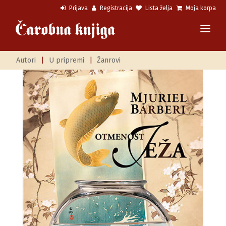
Prijava
Registracija
Lista želja
Moja korpa
Autori
|
U pripremi
|
Žanrovi