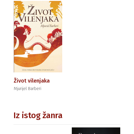
Život vilenjaka
Mjurijel Barberi
Iz istog žanra