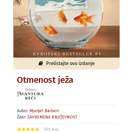
Prelistajte ovo izdanje
Otmenost ježa
Autor:
Mjurijel Barberi
Žanr:
SAVREMENA KNJIŽEVNOST
(5/5; broj