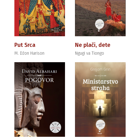
Put Srca
Ne plači, dete
M. Džon Harison
Ngugi va Tiongo