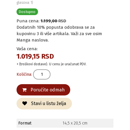
glasova: 1)
Dostupno
Puna cena:
1.199,00
RSD
Dodatnih 10% popusta odobrava se za
kupovinu 3 ili više artikala. Važi za sve osim
Manga naslova.
Vaša cena:
1.019,15 RSD
+ (troškovi dostave). U cenu je uračunat PDV.
Količina:
Poručite odmah
Stavi u listu želja
Format
14,5 x 20,5 cm