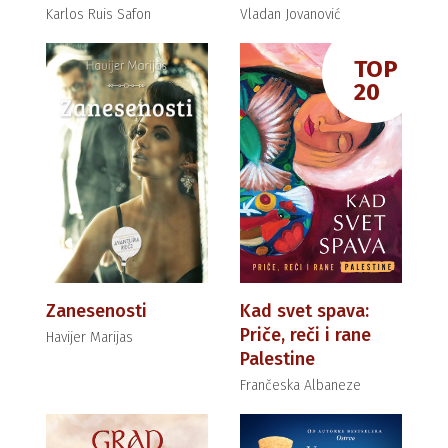
Karlos Ruis Safon
Vladan Jovanović
TOP
20
Zanesenosti
Kad svet spava:
Priče, reči i rane
Havijer Marijas
Palestine
Frančeska Albaneze