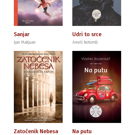
Sanjar
Udri to srce
Ijan Makjuan
Ameli Notomb
Zatočenik Nebesa
Na putu