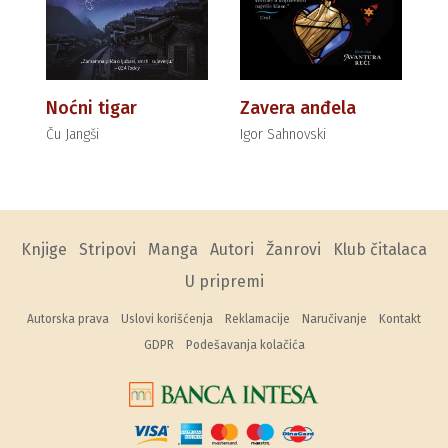
Noćni tigar
Zavera anđela
Ču Jangši
Igor Sahnovski
Knjige
Stripovi
Manga
Autori
Žanrovi
Klub čitalaca
U pripremi
Autorska prava
Uslovi korišćenja
Reklamacije
Naručivanje
Kontakt
GDPR
Podešavanja kolačića