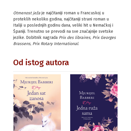
Otmenost ježa
je najčitaniji roman u Francuskoj u
proteklih nekoliko godina, najčitaniji strani roman u
Italiji u poslednjih godinu dana, veliki hit u Nemačkoj i
Španiji. Trenutno se prevodi na sve značajnije svetske
jezike. Dobitnik nagrada
Prix des libraires
,
Prix Georges
Brassens
,
Prix Rotary International
.
Od istog autora