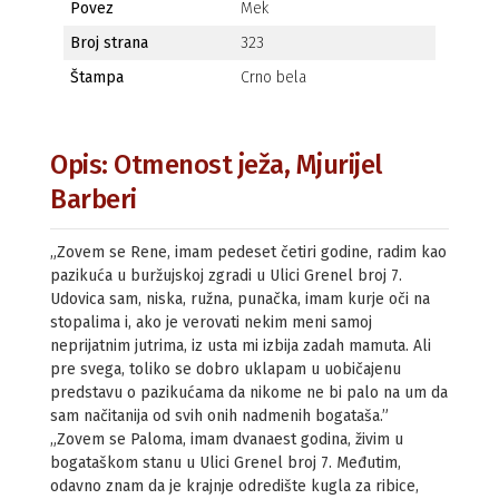
Povez
Mek
Broj strana
323
Štampa
Crno bela
Opis: Otmenost ježa, Mjurijel
Barberi
„Zovem se Rene, imam pedeset četiri godine, radim kao
pazikuća u buržujskoj zgradi u Ulici Grenel broj 7.
Udovica sam, niska, ružna, punačka, imam kurje oči na
stopalima i, ako je verovati nekim meni samoj
neprijatnim jutrima, iz usta mi izbija zadah mamuta. Ali
pre svega, toliko se dobro uklapam u uobičajenu
predstavu o pazikućama da nikome ne bi palo na um da
sam načitanija od svih onih nadmenih bogataša.”
„Zovem se Paloma, imam dvanaest godina, živim u
bogataškom stanu u Ulici Grenel broj 7. Međutim,
odavno znam da je krajnje odredište kugla za ribice,