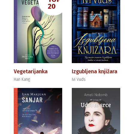
20
Vegetarijanka
Izgubljena knjižara
Han Kang
Ivi Vuds