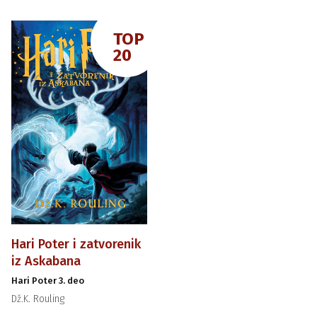
TOP
20
Hari Poter i zatvorenik
iz Askabana
Hari Poter 3. deo
Dž.K. Rouling