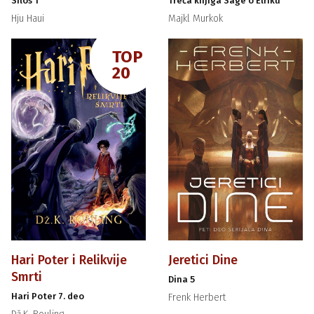
Silos 1
Treća knjiga Sage o Elriku
Hju Haui
Majkl Murkok
TOP
20
Hari Poter i Relikvije
Jeretici Dine
Smrti
Dina 5
Hari Poter 7. deo
Frenk Herbert