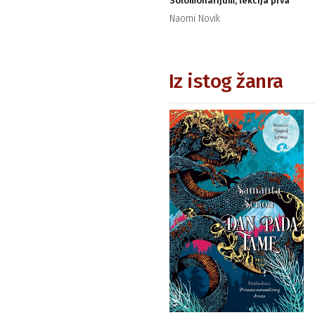
Solomonarijum, lekcija prva
Naomi Novik
Iz istog žanra