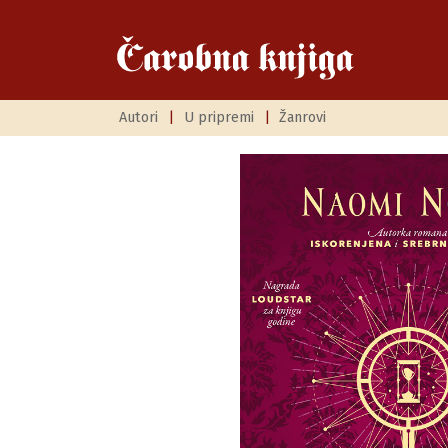
Autori
|
U pripremi
|
Žanrovi