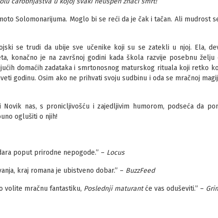
olu čarobnjaštva u kojoj svaki neuspeh znači smrt!
i moto Solomonarijuma. Moglo bi se reći da je čak i tačan. Ali mudrost se
jski se trudi da ubije sve učenike koji su se zatekli u njoj. Ela, 
a, konačno je na završnoj godini kada škola razvije posebnu želju 
ujućih domaćih zadataka i smrtonosnog maturskog rituala koji retko ko 
veti godinu. Osim ako ne prihvati svoju sudbinu i oda se mračnoj magiji i
Novik nas, s pronicljivošću i zajedljivim humorom, podseća da pon
no oglušiti o njih!
 udara poput prirodne nepogode.” –
Locus
nja, kraj romana je ubistveno dobar.” –
BuzzFeed
ko volite mračnu fantastiku,
Poslednji maturant
će vas oduševiti.” –
Gri