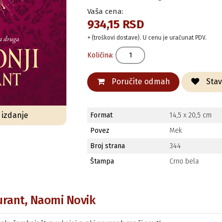
Vaša cena:
934,15 RSD
+ (troškovi dostave). U cenu je uračunat PDV.
Količina:
Poručite odmah
Stavi
o izdanje
Format
14,5 x 20,5 cm
Povez
Mek
Broj strana
344
Štampa
Crno bela
urant, Naomi Novik