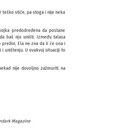
 teško stiče, pa stoga i nije neka
devojka predodređena da postane
da baš nju uništi. Između talasa
preživi, Ela ne zna da li će ona i
 uništenju. U ovakvoj situaciji to
ekad nije dovoljno zažmuriti na
mdark Magazine