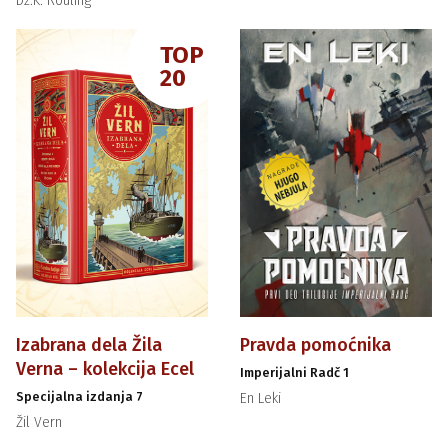
Dž.K. Rouling
TOP
20
Izabrana dela Žila
Pravda pomoćnika
Verna – kolekcija Ecel
Imperijalni Radč 1
Specijalna izdanja 7
En Leki
Žil Vern