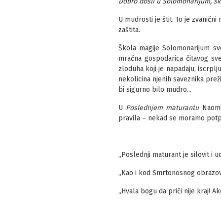
Dobro došli u Solomonarijum, šk
U mudrosti je štit. To je zvaničn
zaštita.
Škola magije Solomonarijum svo
mračna gospodarica čitavog svet
zloduha koji je napadaju, iscrplj
nekolicina njenih saveznika preži
bi sigurno bilo mudro...
U
Poslednjem maturantu
Naomi 
pravila – nekad se moramo potpu
„Poslednji maturant je silovit i
„Kao i kod Smrtonosnog obrazova
„Hvala bogu da priči nije kraj! A