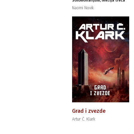
Solomonarijum, lekcija treća
Naomi Novik
Grad i zvezde
Artur Č. Klark