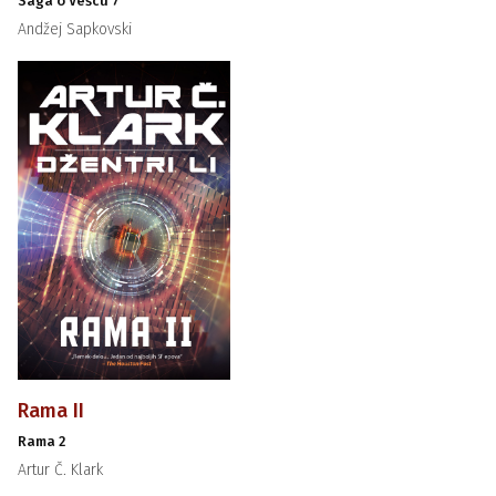
Saga o Vešcu 7
Andžej Sapkovski
Rama II
Rama 2
Artur Č. Klark