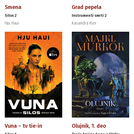
Smena
Grad pepela
Silos 2
Instrumenti smrti 2
Hju Haui
Kasandra Kler
Vuna – tv tie-in
Olujnik, 1. deo