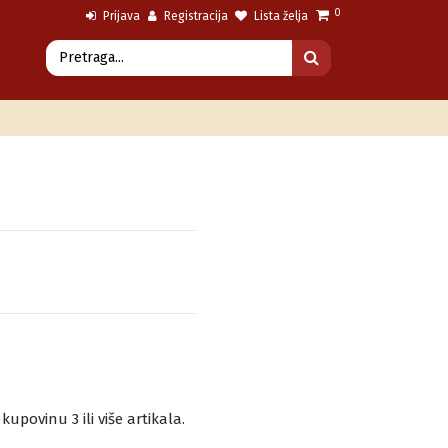
0
Prijava
Registracija
Lista želja
povinu 3 ili više artikala.