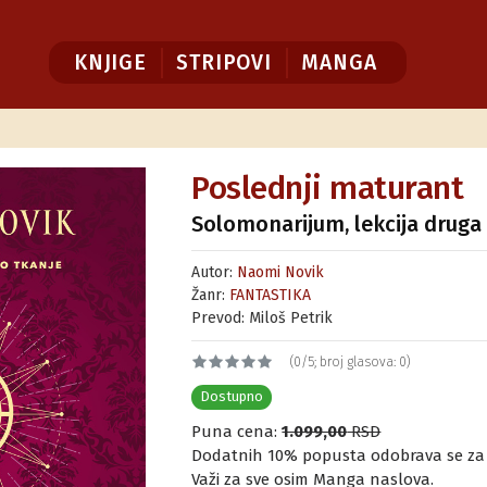
KNJIGE
STRIPOVI
MANGA
Poslednji maturant
Solomonarijum, lekcija druga
Autor:
Naomi Novik
Žanr:
FANTASTIKA
Prevod: Miloš Petrik
(0/5; broj glasova: 0)
Dostupno
Puna cena:
1.099,00
RSD
Dodatnih 10% popusta odobrava se za ku
Važi za sve osim Manga naslova.