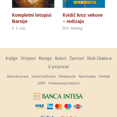
Kompletni letopisi
Kvidič kroz vekove
Narnije
– redizajn
K. S. Luis
Dž.K. Rouling
Knjige
Stripovi
Manga
Autori
Žanrovi
Klub čitalaca
U pripremi
Autorska prava
Uslovi korišćenja
Reklamacije
Naručivanje
Kontakt
GDPR
Podešavanja kolačića