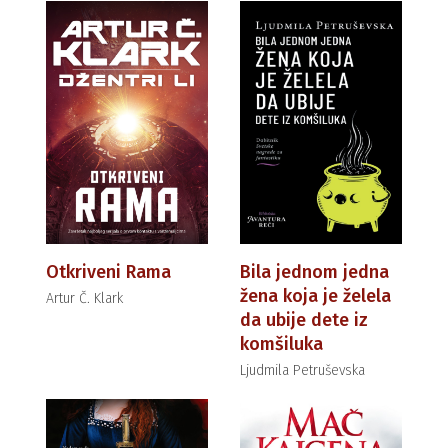
Otkriveni Rama
Bila jednom jedna
žena koja je želela
Artur Č. Klark
da ubije dete iz
komšiluka
Ljudmila Petruševska