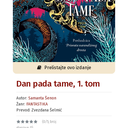
Prelistajte ovo izdanje
Dan pada tame, 1. tom
Autor:
Samanta Šenon
Žanr:
FANTASTIKA
Prevod: Zvezdana Šelmić
(0/5; broj
glasova: 0)