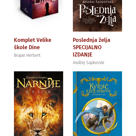
Komplet Velike
Poslednja želja
škole Dine
SPECIJALNO
IZDANJE
Brajan Herbert
Andžej Sapkovski