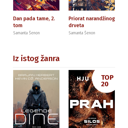
Dan pada tame, 2.
Priorat narandžinog
tom
drveta
Samanta Šenon
Samanta Šenon
Iz istog žanra
TOP
20