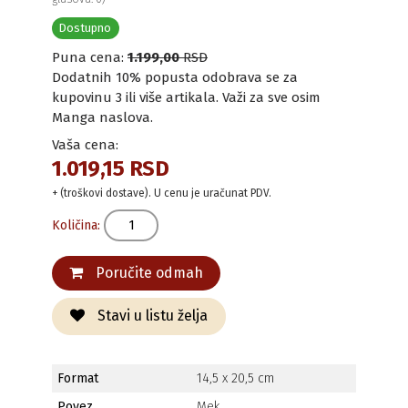
Dostupno
Puna cena:
1.199,00
RSD
Dodatnih 10% popusta odobrava se za
kupovinu 3 ili više artikala. Važi za sve osim
Manga naslova.
Vaša cena:
1.019,15 RSD
+ (troškovi dostave). U cenu je uračunat PDV.
Količina:
Poručite odmah
Stavi u listu želja
Format
14,5 x 20,5 cm
Povez
Mek