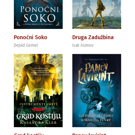
Ponoćni Soko
Druga Zadužbina
Dejvid Gemel
Isak Asimov