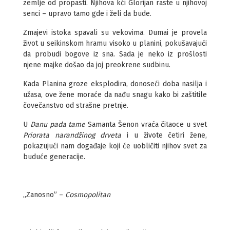
zemlje od propasti. Njihova kći Glorijan raste u njihovoj
senci – upravo tamo gde i želi da bude.
Zmajevi istoka spavali su vekovima. Dumai je provela
život u seikinskom hramu visoko u planini, pokušavajući
da probudi bogove iz sna. Sada je neko iz prošlosti
njene majke došao da joj preokrene sudbinu.
Kada Planina groze eksplodira, donoseći doba nasilja i
užasa, ove žene moraće da nađu snagu kako bi zaštitile
čovečanstvo od strašne pretnje.
U
Danu pada tame
Samanta Šenon vraća čitaoce u svet
Priorata narandžinog drveta
i u živote četiri žene,
pokazujući nam događaje koji će uobličiti njihov svet za
buduće generacije.
„Zanosno” –
Cosmopolitan