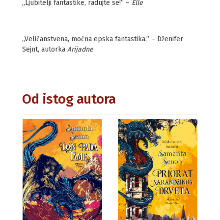
„Ljubitelji fantastike, radujte se!” –
Elle
„Veličanstvena, moćna epska fantastika.” – Dženifer
Sejnt, autorka
Arijadne
Od istog autora