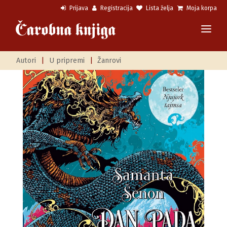
Prijava
Registracija
Lista želja
Moja korpa
Autori
|
U pripremi
|
Žanrovi