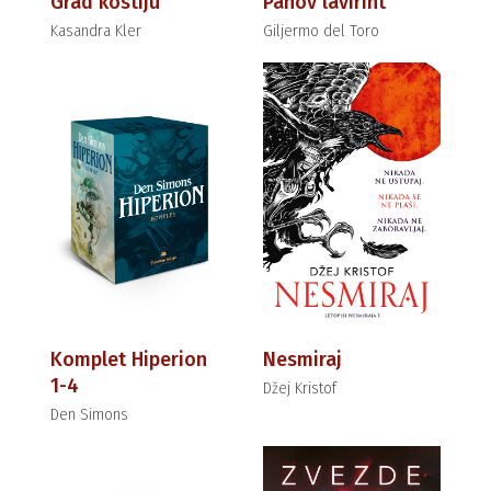
Grad kostiju
Panov lavirint
Kasandra Kler
Giljermo del Toro
Komplet Hiperion
Nesmiraj
1-4
Džej Kristof
Den Simons