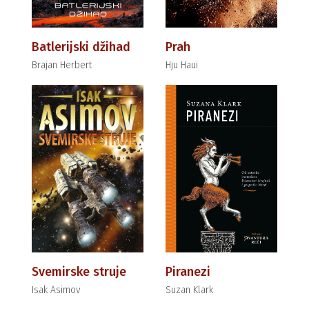
Batlerijski džihad
Prah
Brajan Herbert
Hju Haui
Svemirske struje
Piranezi
Isak Asimov
Suzan Klark