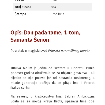
Broj strana
384
Štampa
Crno bela
Opis: Dan pada tame, 1. tom,
Samanta Šenon
Povratak u magijski svet
Priorata narandžinog drveta
Tunuva Melim je jedna od sestara u Prioratu. Punih
pedeset godina obučavala se za ubijanje gmazova – ali
nijedan se nije pojavio još od nestanka Bezimenog, a
mlade generacije počinju da se pitaju ima li Priorat
ikakvu svrhu.
Na severu, u kraljičevstvu Inis, Sabran Ambiciozna
udala se za novog kralja Hrota, spasavši time obe