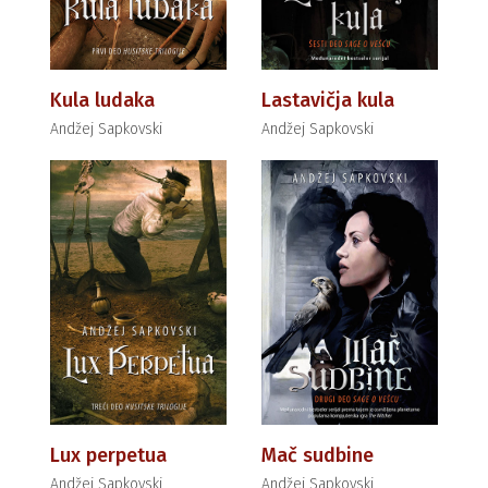
Kula ludaka
Lastavičja kula
Andžej Sapkovski
Andžej Sapkovski
Lux perpetua
Mač sudbine
Andžej Sapkovski
Andžej Sapkovski