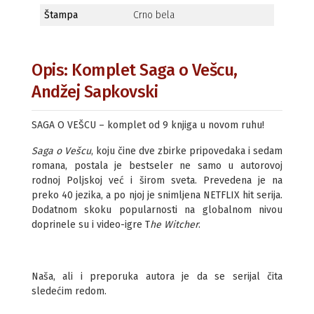
Štampa
Crno bela
Opis: Komplet Saga o Vešcu,
Andžej Sapkovski
SAGA O VEŠCU – komplet od 9 knjiga u novom ruhu!
Saga o Vešcu
, koju čine dve zbirke pripovedaka i sedam
romana, postala je bestseler ne samo u autorovoj
rodnoj Poljskoj već i širom sveta. Prevedena je na
preko 40 jezika, a po njoj je snimljena NETFLIX hit serija.
Dodatnom skoku popularnosti na globalnom nivou
doprinele su i video-igre T
he Witcher
.
Naša, ali i preporuka autora je da se serijal čita
sledećim redom.