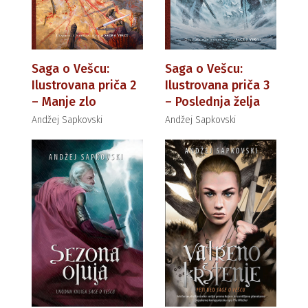
Saga o Vešcu:
Saga o Vešcu:
Ilustrovana priča 2
Ilustrovana priča 3
– Manje zlo
– Poslednja želja
Andžej Sapkovski
Andžej Sapkovski