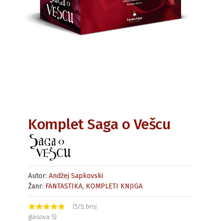
Komplet Saga o Vešcu
Autor:
Andžej Sapkovski
Žanr:
FANTASTIKA
,
KOMPLETI KNJIGA
(5/5; broj
glasova: 5)