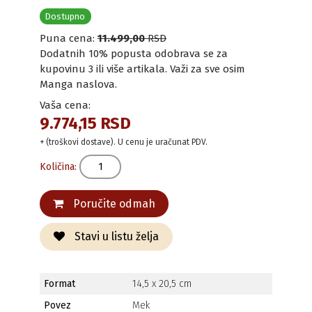
Dostupno
Puna cena:
11.499,00
RSD
Dodatnih 10% popusta odobrava se za
kupovinu 3 ili više artikala. Važi za sve osim
Manga naslova.
Vaša cena:
9.774,15 RSD
+ (troškovi dostave). U cenu je uračunat PDV.
Količina:
Poručite odmah
Stavi u listu želja
Format
14,5 x 20,5 cm
Povez
Mek