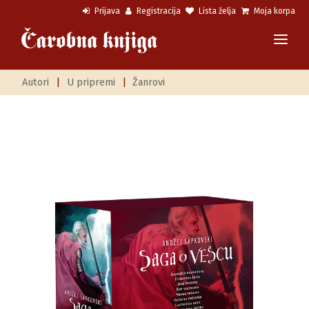
Prijava
Registracija
Lista želja
Moja korpa
Autori
|
U pripremi
|
Žanrovi