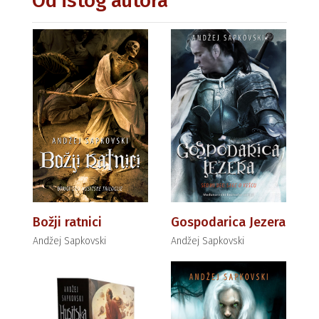
Od istog autora
Božji ratnici
Gospodarica Jezera
Andžej Sapkovski
Andžej Sapkovski