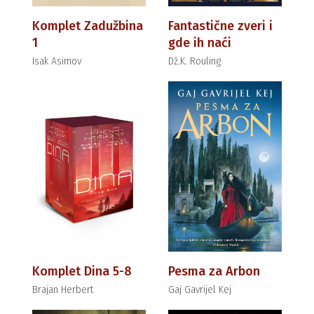
Komplet Zadužbina
Fantastične zveri i
1
gde ih naći
Isak Asimov
Dž.K. Rouling
Komplet Dina 5-8
Pesma za Arbon
Brajan Herbert
Gaj Gavrijel Kej