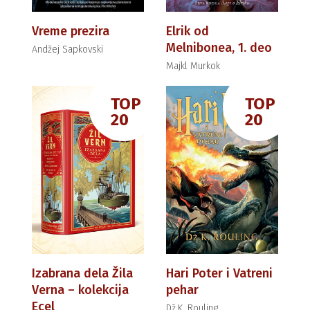
Vreme prezira
Elrik od
Melnibonea, 1. deo
Andžej Sapkovski
Majkl Murkok
TOP
TOP
20
20
Izabrana dela Žila
Hari Poter i Vatreni
Verna – kolekcija
pehar
Ecel
Dž.K. Rouling