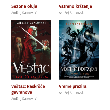
Sezona oluja
Vatreno krštenje
Andžej Sapkovski
Andžej Sapkovski
Veštac: Raskršće
Vreme prezira
gavranova
Andžej Sapkovski
Andžej Sapkovski