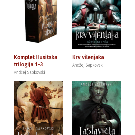
Komplet Husitska
Krv vilenjaka
trilogija 1–3
Andžej Sapkovski
Andžej Sapkovski