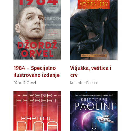
1984 – Specijalno
Viljuška, veštica i
ilustrovano izdanje
crv
Džordž Orvel
Kristofer Paolini