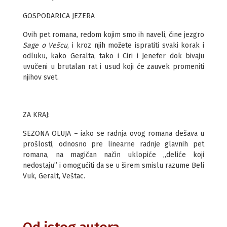
GOSPODARICA JEZERA
Ovih pet romana, redom kojim smo ih naveli, čine jezgro
Sage o Vešcu
, i kroz njih možete ispratiti svaki korak i
odluku, kako Geralta, tako i Ciri i Jenefer dok bivaju
uvučeni u brutalan rat i usud koji će zauvek promeniti
njihov svet.
ZA KRAJ:
SEZONA OLUJA – iako se radnja ovog romana dešava u
prošlosti, odnosno pre linearne radnje glavnih pet
romana, na magičan način uklopiće „deliće koji
nedostaju” i omogućiti da se u širem smislu razume Beli
Vuk, Geralt, Veštac.