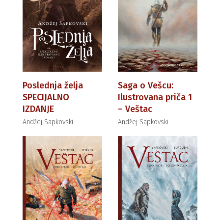
Poslednja želja
Saga o Vešcu:
SPECIJALNO
Ilustrovana priča 1
IZDANJE
– Veštac
Andžej Sapkovski
Andžej Sapkovski